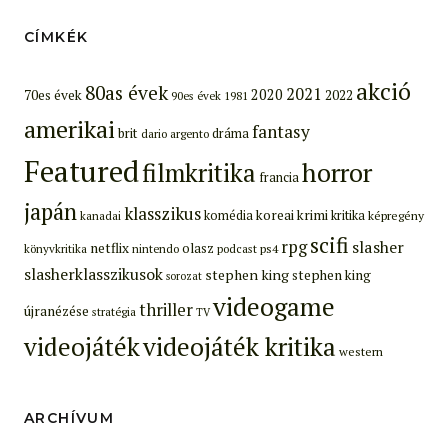
CÍMKÉK
akció
80as évek
2021
2020
70es évek
2022
90es évek
1981
amerikai
fantasy
brit
dráma
dario argento
Featured
filmkritika
horror
francia
japán
klasszikus
koreai
krimi
komédia
kritika
képregény
kanadai
scifi
rpg
slasher
netflix
olasz
ps4
könyvkritika
nintendo
podcast
slasherklasszikusok
stephen king
stephen king
sorozat
videogame
thriller
újranézése
stratégia
TV
videojáték
videojáték kritika
western
ARCHÍVUM