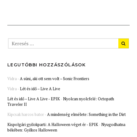
LEGUTÓBBI HOZZÁSZÓLÁSOK
Vidra
-
A süni, aki ott sem volt – Sonic Frontiers
Vidra
-
Lét és idő – Live A Live
Lét és idő – Live A Live - EPIK
-
Nyolcan nyolcfelé: Octopath
Traveler II
Kipcsak harcos bator
-
A mindenség elmélete: Something in the Dirt
Kispolgári gyilokparti: A Halloween véget ér - EPIK
-
Nyugodhatna
békében: Gyilkos Halloween