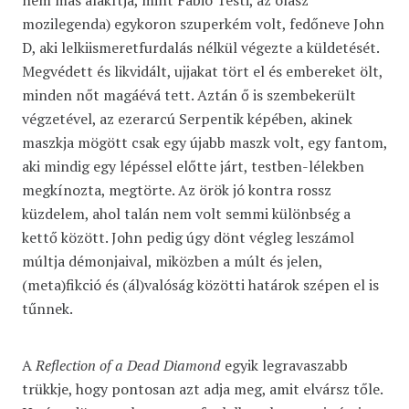
nem más alakítja, mint Fabio Testi, az olasz
mozilegenda) egykoron szuperkém volt, fedőneve John
D, aki lelkiismeretfurdalás nélkül végezte a küldetését.
Megvédett és likvidált, ujjakat tört el és embereket ölt,
minden nőt magáévá tett. Aztán ő is szembekerült
végzetével, az ezerarcú Serpentik képében, akinek
maszkja mögött csak egy újabb maszk volt, egy fantom,
aki mindig egy lépéssel előtte járt, testben-lélekben
megkínozta, megtörte. Az örök jó kontra rossz
küzdelem, ahol talán nem volt semmi különbség a
kettő között. John pedig úgy dönt végleg leszámol
múltja démonjaival, miközben a múlt és jelen,
(meta)fikció és (ál)valóság közötti határok szépen el is
tűnnek.
A
Reflection of a Dead Diamond
egyik legravaszabb
trükkje, hogy pontosan azt adja meg, amit elvársz tőle.