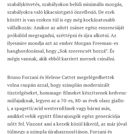
szabálykövetés, szabályokon belüli minimális mozgás,
szabályokra való kikacsintgató önreflexió. De ezek
között is van ezeken túl is egy még kockázatosabb
vállalkozás: Amikor az adott zsáner egész esszenciáját
próbálód megragadni, széttépni és újra alkotni. Az
ilyesmire mondja azt az ember Morgan Freeman-es
hanghordozással, hogy „Sok szerencsét hozzá”. És
mégis vannak, akik ebből karriert mernek csinálni.
Bruno Forzani és Helene Cattet megelégedhettek
volna csupán azzal, hogy szimplán modernizált
tisztelgéseket, hommage-filmeket készítsenek kedvenc
műfajaiknak, legyen az a 70-es, 80-as évek olasz giallo-
i, a spagetti/acid westernfilmek vagy bármi más,
amikkel velük együtt filmrajongók egész generációja
nőtt fel. Viszont ami a kezeik közül kikerül, az már jóval
túlmegy a szimpla újrahasznosításon. Forzani és