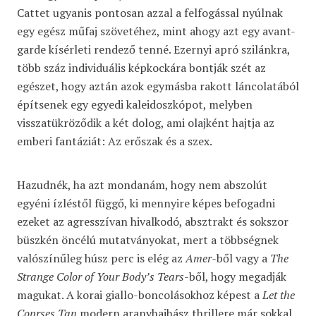
Cattet ugyanis pontosan azzal a felfogással nyúlnak
egy egész műfaj szövetéhez, mint ahogy azt egy avant-
garde kísérleti rendező tenné. Ezernyi apró szilánkra,
több száz individuális képkockára bontják szét az
egészet, hogy aztán azok egymásba rakott láncolatából
építsenek egy egyedi kaleidoszkópot, melyben
visszatükröződik a két dolog, ami olajként hajtja az
emberi fantáziát: Az erőszak és a szex.
Hazudnék, ha azt mondanám, hogy nem abszolút
egyéni ízléstől függő, ki mennyire képes befogadni
ezeket az agresszívan hivalkodó, absztrakt és sokszor
büszkén öncélú mutatványokat, mert a többségnek
valószínűleg húsz perc is elég az
Amer-
ből vagy a
The
Strange Color of Your Body’s Tears
-ből, hogy megadják
magukat. A korai giallo-boncolásokhoz képest a
Let the
Coprses Tan
modern aranyhajhász thrillere már sokkal