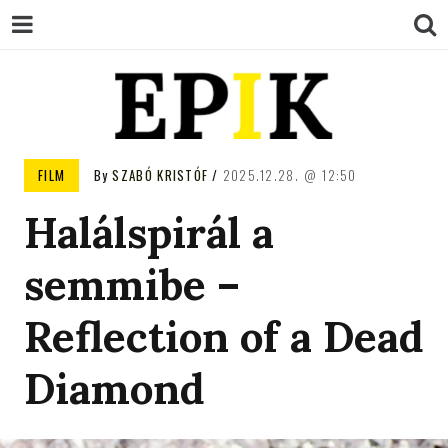
EPIK
FILM
By
SZABÓ KRISTÓF
2025.12.28.
12:50
Halálspirál a
semmibe –
Reflection of a Dead
Diamond