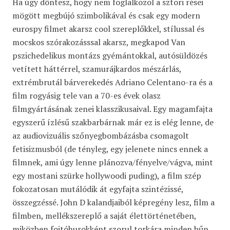
Ha úgy döntesz, hogy nem foglalkozol a sztori rései
mögött megbújó szimbolikával és csak egy modern
eurospy filmet akarsz cool szereplőkkel, stílussal és
mocskos szórakozásssal akarsz, megkapod Van
pszichedelikus montázs gyémántokkal, autósüldözés
vetített háttérrel, szamurájkardos mészárlás,
extrémbrutál bárverekedés Adriano Celentano-ra és a
film rogyásig tele van a 70-es évek olasz
filmgyártásának zenei klasszikusaival. Egy magamfajta
egyszerű ízlésű szakbarbárnak már ez is elég lenne, de
az audiovizuális szőnyegbombázásba csomagolt
fetisizmusból (de tényleg, egy jelenete nincs ennek a
filmnek, ami úgy lenne plánozva/fényelve/vágva, mint
egy mostani szürke hollywoodi puding), a film szép
fokozatosan mutálódik át egyfajta szintézissé,
összegzéssé. John D kalandjaiból képregény lesz, film a
filmben, mellékszereplő a saját élettörténetében,
miközben fojtóhurokként szorul torkára minden bűn,