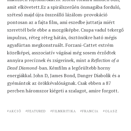
amit elkövetett.Ez a spirálszerűén önmagába forduló,
széteső majd újra összeálló lázálom-provokáció
pontosan az a fajta film, ami eszedbe juttatja miért
szerettél bele ebbe a mozgóképbe. Csupa vadul tekergő
impulzus, réteg réteg hátán, ösztönökre ható mégis
agyafúrtan megkonstruált. Forzani-Cattet extrém
közelképei, asszociatív vágásai még sosem érződtek
annyira precíznek és zsigerinek, mint a
Reflection of a
Dead Diamond-
ban. Kémfilm a legőrültebb horny
energiákkal. John D, James Bond, Danger Diabolik és a
gyémántok az örökkévalóságnak. Csak ebben a 87
percben háromszor kiégeti a szalagot, amire forgott.
AKCIÓ
FEATURED
FILMKRITIKA
FRANCIA
OLASZ