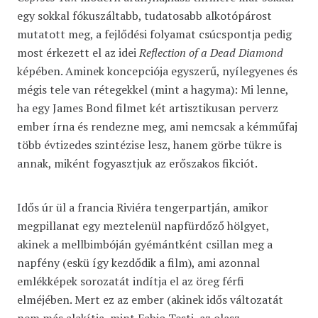
egy sokkal fókuszáltabb, tudatosabb alkotópárost
mutatott meg, a fejlődési folyamat csúcspontja pedig
most érkezett el az idei
Reflection of a Dead Diamond
képében. Aminek koncepciója egyszerű, nyílegyenes és
mégis tele van rétegekkel (mint a hagyma): Mi lenne,
ha egy James Bond filmet két artisztikusan perverz
ember írna és rendezne meg, ami nemcsak a kémműfaj
több évtizedes szintézise lesz, hanem görbe tükre is
annak, miként fogyasztjuk az erőszakos fikciót.
Idős úr ül a francia Riviéra tengerpartján, amikor
megpillanat egy meztelenül napfürdőző hölgyet,
akinek a mellbimbóján gyémántként csillan meg a
napfény (eskü így kezdődik a film), ami azonnal
emlékképek sorozatát indítja el az öreg férfi
elméjében. Mert ez az ember (akinek idős változatát