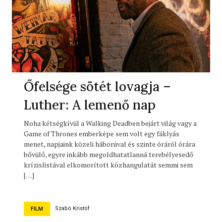
Őfelsége sötét lovagja –
Luther: A lemenő nap
Noha kétségkívül a Walking Deadben bejárt világ vagy a
Game of Thrones emberképe sem volt egy fáklyás
menet, napjaink közeli háborúval és szinte óráról órára
bővülő, egyre inkább megoldhatatlanná terebélyesedő
krízislistával elkomorított közhangulatát semmi sem
[…]
Szabó Kristóf
FILM