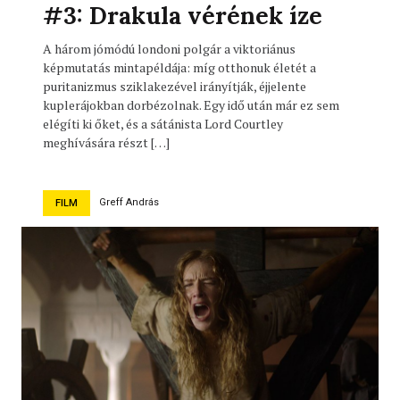
#3: Drakula vérének íze
A három jómódú londoni polgár a viktoriánus
képmutatás mintapéldája: míg otthonuk életét a
puritanizmus sziklakezével irányítják, éjjelente
kuplerájokban dorbézolnak. Egy idő után már ez sem
elégíti ki őket, és a sátánista Lord Courtley
meghívására részt […]
Greff András
FILM