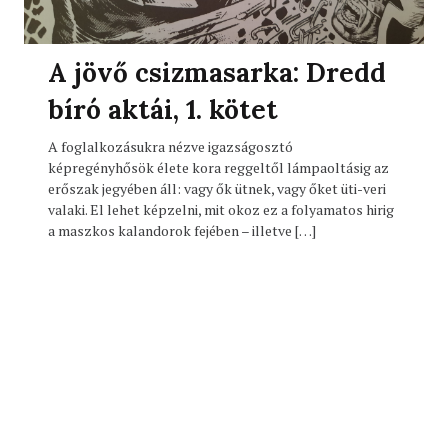
A jövő csizmasarka: Dredd
bíró aktái, 1. kötet
A foglalkozásukra nézve igazságosztó
képregényhősök élete kora reggeltől lámpaoltásig az
erőszak jegyében áll: vagy ők ütnek, vagy őket üti-veri
valaki. El lehet képzelni, mit okoz ez a folyamatos hirig
a maszkos kalandorok fejében – illetve […]