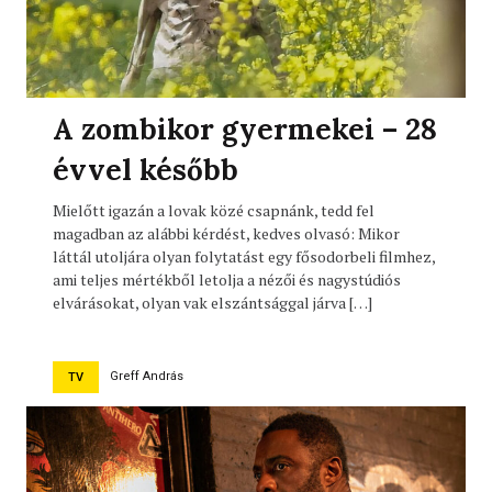
A zombikor gyermekei – 28
évvel később
Mielőtt igazán a lovak közé csapnánk, tedd fel
magadban az alábbi kérdést, kedves olvasó: Mikor
láttál utoljára olyan folytatást egy fősodorbeli filmhez,
ami teljes mértékből letolja a nézői és nagystúdiós
elvárásokat, olyan vak elszántsággal járva […]
Greff András
TV