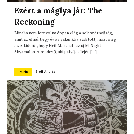
Ezért a máglya jár: The
Reckoning
Mintha nem lett volna éppen elég a sok szörnyűség,
amit az elmúlt egy év a nyakunkba zúdított, most még
az is kiderül, hogy Neil Marshall az új M. Night
Shyamalan. A rendező, aki pályája elején […]
Greff András
PAPÍR