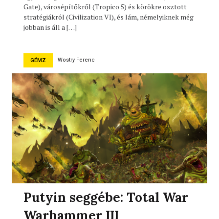
Gate), városépítőkről (Tropico 5) és körökre osztott
stratégiákról (Civilization VI), és lám, némelyiknek még
jobban is áll a […]
Wostry Ferenc
GÉMZ
Putyin seggébe: Total War
Warhammer III