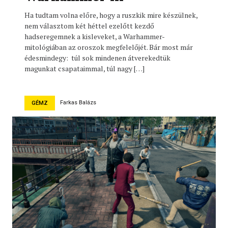
Ha tudtam volna előre, hogy a ruszkik mire készülnek,
nem választom két héttel ezelőtt kezdő
hadseregemnek a kisleveket, a Warhammer-
mitológiában az oroszok megfelelőjét. Bár most már
édesmindegy: túl sok mindenen átverekedtük
magunkat csapataimmal, túl nagy […]
Farkas Balázs
GÉMZ