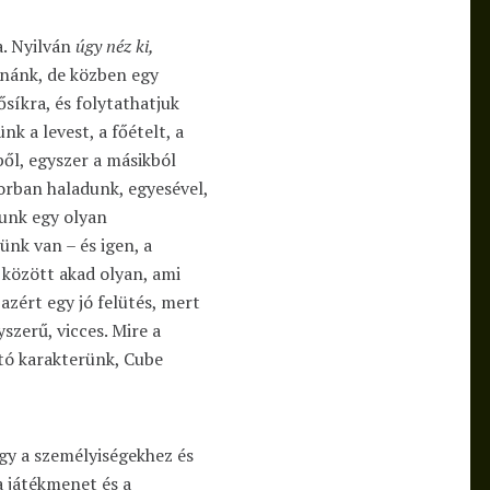
a. Nyilván
úgy néz ki,
tnánk, de közben egy
síkra, és folytathatjuk
k a levest, a főételt, a
ből, egyszer a másikból
orban haladunk, egyesével,
dunk egy olyan
nk van – és igen, a
 között akad olyan, ami
 azért egy jó felütés, mert
szerű, vicces. Mire a
ató karakterünk, Cube
gy a személyiségekhez és
a játékmenet és a