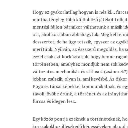
Hogy ez gyakorlatilag hogyan is néz ki… furcs
mintha tényleg több különböző játékot tolha
mentési fájlon bármikor válthatunk a másik idő
ott, ahol korábban abbahagytuk. Meg kell ennün
desszertet, de ha úgy tetszik, egyszer az egyik
merítünk. Nyilván, az észszerű megoldás, ha s
ezzel csak azt kockáztatjuk, hogy benne raga
történetben, amelyhez mondjuk nem sok kedvü
változatos mechanikák és stílusok (zsánerek?)
jobban csúszik, olyan is, ami kevésbé. Az őskor
Pogo és társai képekkel kommunikálnak, és egy
távoli jövőbe érünk, a történet és az irányíth
furcsa és idegen lesz.
Egy közös pontja ezeknek a történeteknek, ho
korszakokhoz illeszkedő képességeken alapul 