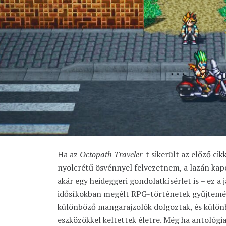
Ha az
Octopath Traveler-
t sikerült az előző c
nyolcrétű ösvénnyel felvezetnem, a lazán ka
akár egy heideggeri gondolatkísérlet is – ez a
idősíkokban megélt RPG-történetek gyűjtemé
különböző mangarajzolók dolgoztak, és külön
eszközökkel keltettek életre. Még ha antológia