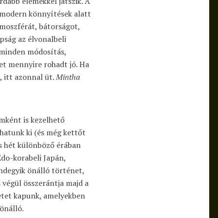
rdabb elemekkel játszik. A
a modern könnyítések alatt
tmoszférát, bátorságot,
pság az élvonalbeli
y minden módosítás,
let mennyire rohadt jó. Ha
, itt azonnal üt.
Mintha
mként is kezelhető
thatunk ki (és még kettőt
ős hét különböző érában
Edo-korabeli Japán,
indegyik önálló történet,
 végül összerántja majd a
netet kapunk, amelyekben
önálló.