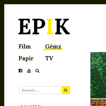
EPIK
Film
Gémz
Papír
TV
KERESÉS