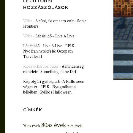
LEGUTÓBBI
HOZZÁSZÓLÁSOK
Vidra
-
A süni, aki ott sem volt – Sonic
Frontiers
Vidra
-
Lét és idő – Live A Live
Lét és idő – Live A Live - EPIK
-
Nyolcan nyolcfelé: Octopath
Traveler II
Kipcsak harcos bator
-
A mindenség
elmélete: Something in the Dirt
Kispolgári gyilokparti: A Halloween
véget ér - EPIK
-
Nyugodhatna
békében: Gyilkos Halloween
CÍMKÉK
80as évek
70es évek
90es évek