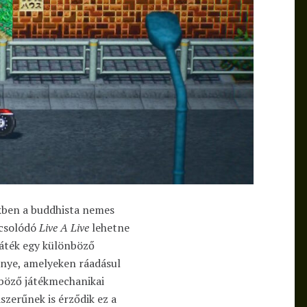
ikkben a buddhista nemes
pcsolódó
Live A Live
lehetne
 játék egy különböző
nye, amelyeken ráadásul
böző játékmechanikai
szerűnek is érződik ez a