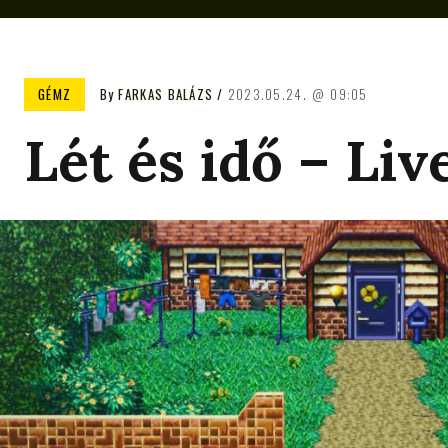
GÉMZ
By
FARKAS BALÁZS
2023.05.24.
09:05
Lét és idő – Liv