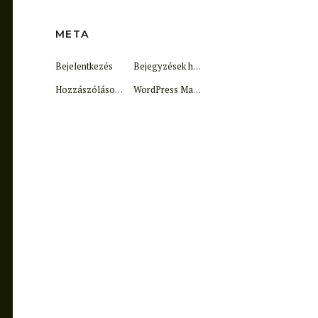
META
Bejelentkezés
Bejegyzések hírcsatorna
Hozzászólások hírcsatorna
WordPress Magyarország