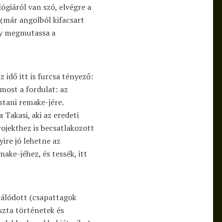
giáról van szó, elvégre a
(már angolból kifacsart
ogy megmutassa a
z idő itt is furcsa tényező:
 most a fordulat: az
stani remake-jére.
 Takasi, aki az eredeti
rojekthez is becsatlakozott
ire jó lehetne az
ake-jéhez, és tessék, itt
rálódott (csapattagok
iszta történetek és