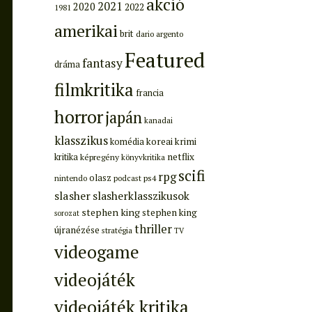
akció
2021
2020
2022
1981
amerikai
brit
dario argento
Featured
fantasy
dráma
filmkritika
francia
horror
japán
kanadai
klasszikus
koreai
krimi
komédia
netflix
kritika
képregény
könyvkritika
scifi
rpg
olasz
ps4
nintendo
podcast
slasher
slasherklasszikusok
stephen king
stephen king
sorozat
thriller
újranézése
stratégia
TV
videogame
videojáték
videojáték kritika