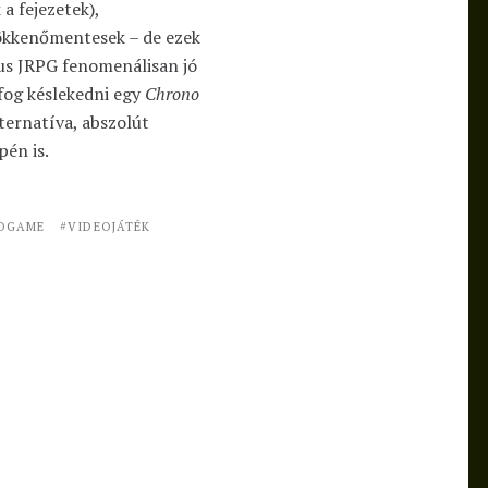
 a fejezetek),
ökkenőmentesek – de ezek
us JRPG fenomenálisan jó
fog késlekedni egy
Chrono
lternatíva, abszolút
én is.
OGAME
VIDEOJÁTÉK