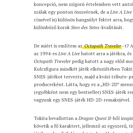
koncepció, nem szigorú értelemben vett antoló
szálak egy ponton összeérnek, de a
Live A Live
címével is) különös hangsúlyt fektet arra, h
különböző korok
Sinn des Seins
-kvalitását.
De miért is említem az
Octopath Traveler
–
t? A
az 1994-es
Live A Live
hatott arra a játékra, és
Octopath Traveler
pedig hatott a nagy előd mo
Kulcsfigura mindkét játék elkészültében Tokita
SNES-játékot tervezte, majd a kvázi tribute-p
producerként. Látta, hogy ez a „HD-2D” menny
(egyébként nem egy bestseller) SNES-játék rem
vagyunk egy SNES-játék HD-2D-remakejével.
Tokita bevallottan a
Dragon Quest II
-ből inspi
követik a fő karaktert, jellemző az egyszerű, t