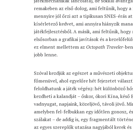
játékmechanikák láncolata), de sokkal avantgá
remakeben az első dolog, ami feltűnik, hogy 
mennyire jól őrzi azt a tipikusan SNES-érás a
kísérletező kedvet, ami annyira hiányzik mana
játékfejlesztésből. A másik, ami feltűnik, hog
elsősorban a grafikai javítások és a kezelőfelü
ez elment mellettem az
Octopath Traveler
-ben
jobb lenne.
Szóval kezdjük az egészet a művészeti objektu
főmenüvel, ahol egyelőre hét fejezetet válasz
feloldhatunk a játék végén): hét különböző h
kezdheti a kalandját – őskor, ókori Kína, késő 
vadnyugat, napjaink, közeljövő, távoli jövő. M
amelyben fel-felbukkan egy időtlen gonosz, és
szálakat – de addig is, egy fragmentált törté
az egyes szereplők utazása nagyjából kerek és 