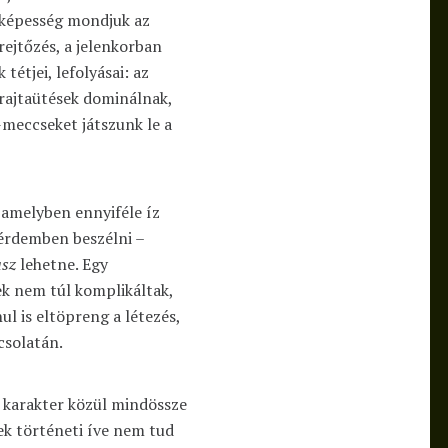
s képesség mondjuk az
rejtőzés, a jelenkorban
tétjei, lefolyásai: az
 rajtaütések dominálnak,
meccseket játszunk le a
amelyben ennyiféle íz
érdemben beszélni –
asz
lehetne. Egy
ek nem túl komplikáltak,
l is eltöpreng a létezés,
csolatán.
ó karakter közül mindössze
ek történeti íve nem tud