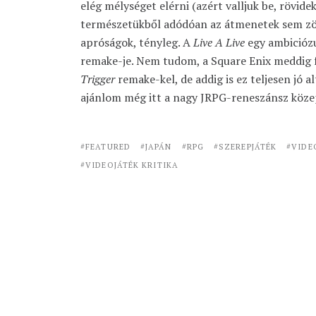
elég mélységet elérni (azért valljuk be, rövidek
természetükből adódóan az átmenetek sem z
apróságok, tényleg. A
Live A Live
egy ambicióz
remake-je. Nem tudom, a Square Enix meddig 
Trigger
remake-kel, de addig is ez teljesen jó a
ajánlom még itt a nagy JRPG-reneszánsz közep
FEATURED
JAPÁN
RPG
SZEREPJÁTÉK
VIDE
VIDEOJÁTÉK KRITIKA