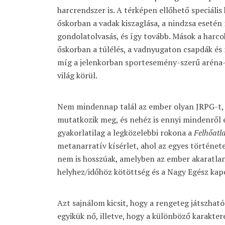
harcrendszer is. A térképen ellőhető speciáli
őskorban a vadak kiszaglása, a nindzsa esetén 
gondolatolvasás, és így tovább. Mások a harcok 
őskorban a túlélés, a vadnyugaton csapdák és
míg a jelenkorban sportesemény-szerű aréna-
világ körül.
Nem mindennap talál az ember olyan JRPG-t, 
mutatkozik meg, és nehéz is ennyi mindenről 
gyakorlatilag a legközelebbi rokona a
Felhőatl
metanarratív kísérlet, ahol az egyes történet
nem is hosszúak, amelyben az ember akaratlanu
helyhez/időhöz kötöttség és a Nagy Egész kap
Azt sajnálom kicsit, hogy a rengeteg játszhat
egyikük nő, illetve, hogy a különböző karakter