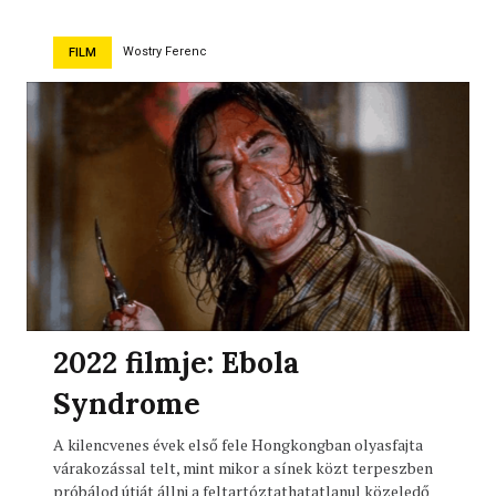
Wostry Ferenc
FILM
2022 filmje: Ebola
Syndrome
A kilencvenes évek első fele Hongkongban olyasfajta
várakozással telt, mint mikor a sínek közt terpeszben
próbálod útját állni a feltartóztathatatlanul közeledő