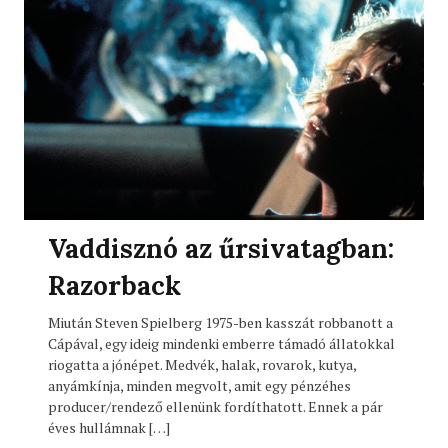
Vaddisznó az űrsivatagban:
Razorback
Miután Steven Spielberg 1975-ben kasszát robbanott a
Cápával, egy ideig mindenki emberre támadó állatokkal
riogatta a jónépet. Medvék, halak, rovarok, kutya,
anyámkínja, minden megvolt, amit egy pénzéhes
producer/rendező ellenünk fordíthatott. Ennek a pár
éves hullámnak […]