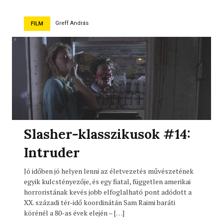
Greff András
FILM
Slasher-klasszikusok #14:
Intruder
Jó időben jó helyen lenni az életvezetés művészetének
egyik kulcstényezője, és egy fiatal, független amerikai
horroristának kevés jobb elfoglalható pont adódott a
XX. századi tér-idő koordinátán Sam Raimi baráti
körénél a 80-as évek elején – […]