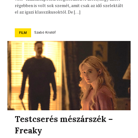
régebben is volt sok szemét, amit csak az idő szelektált
el az igazi klasszikusoktól. De […]
Szabó Kristóf
FILM
Testcserés mészárszék –
Freaky