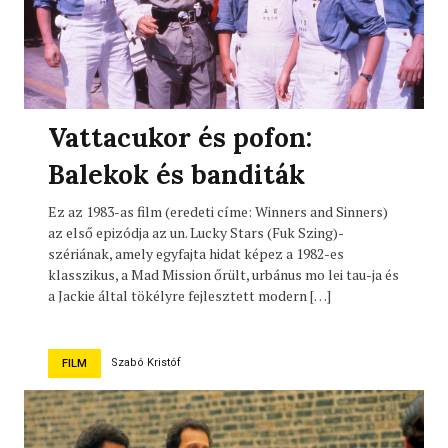
Vattacukor és pofon:
Balekok és banditák
Ez az 1983-as film (eredeti címe: Winners and Sinners)
az első epizódja az un. Lucky Stars (Fuk Szing)-
szériának, amely egyfajta hidat képez a 1982-es
klasszikus, a Mad Mission őrült, urbánus mo lei tau-ja és
a Jackie által tökélyre fejlesztett modern […]
Szabó Kristóf
FILM