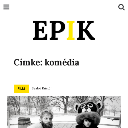
EPIK
Címke:
komédia
Szabó Kristóf
FILM