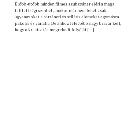
Előbb-utóbb minden filmes szubzsáner eléri a maga
telítettségi szintjét, amikor már nem lehet csak
ugyanazokat a történeti és stiláris elemeket egymásra
pakolni és variálni. De ahhoz felettébb nagy bravúr kell,
hogy a kreativitás megrekedt folyóját […]
© 2025. Epik.hu.
Made with love by
Pixelgrade