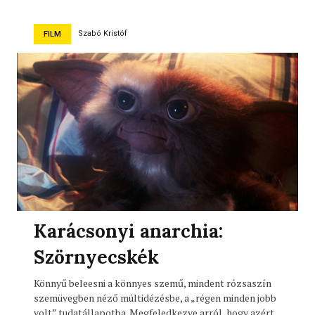
Szabó Kristóf
FILM
Karácsonyi anarchia:
Szörnyecskék
Könnyű beleesni a könnyes szemű, mindent rózsaszín
szemüvegben néző múltidézésbe, a „régen minden jobb
volt” tudatállapotba. Megfeledkezve arról, hogy azért