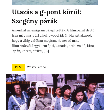
Utazás a g-pont körül:
Szegény párák
Amerikát az emigránsok építették. A filmiparát dettó,
hisz még ma is áll a hollywoodi ideál: Ha azt akarod,
hogy a világ valóban megismerje neved mint
filmrendező, legyél európai, kanadai, arab, zsidó, kínai,
japán, koreai, afrikai, […]
Wostry Ferenc
FILM