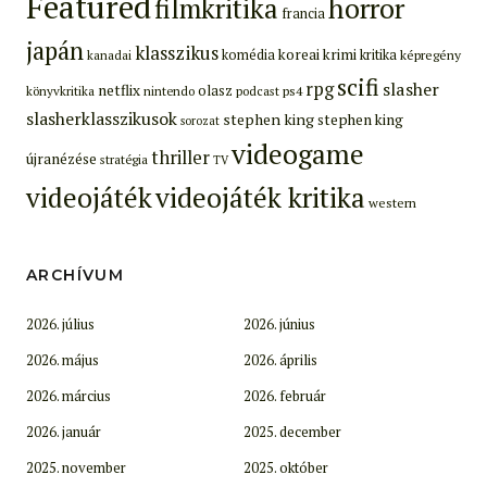
Featured
filmkritika
horror
francia
japán
klasszikus
koreai
krimi
komédia
kritika
képregény
kanadai
scifi
rpg
slasher
netflix
olasz
ps4
könyvkritika
nintendo
podcast
slasherklasszikusok
stephen king
stephen king
sorozat
videogame
thriller
újranézése
stratégia
TV
videojáték
videojáték kritika
western
ARCHÍVUM
2026. július
2026. június
2026. május
2026. április
2026. március
2026. február
2026. január
2025. december
2025. november
2025. október