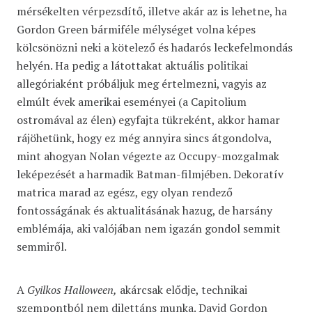
mérsékelten vérpezsdítő, illetve akár az is lehetne, ha
Gordon Green bármiféle mélységet volna képes
kölcsönözni neki a kötelező és hadarós leckefelmondás
helyén. Ha pedig a látottakat aktuális politikai
allegóriaként próbáljuk meg értelmezni, vagyis az
elmúlt évek amerikai eseményei (a Capitolium
ostromával az élen) egyfajta tükreként, akkor hamar
rájöhetünk, hogy ez még annyira sincs átgondolva,
mint ahogyan Nolan végezte az Occupy-mozgalmak
leképezését a harmadik Batman-filmjében. Dekoratív
matrica marad az egész, egy olyan rendező
fontosságának és aktualitásának hazug, de harsány
emblémája, aki valójában nem igazán gondol semmit
semmiről.
A
Gyilkos Halloween,
akárcsak elődje, technikai
szempontból nem dilettáns munka. David Gordon