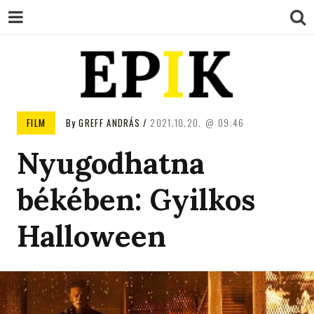
EPIK
FILM
By
GREFF ANDRÁS
2021.10.20.
09:46
Nyugodhatna
békében: Gyilkos
Halloween