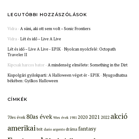
LEGUTÓBBI HOZZÁSZÓLÁSOK
Vidra
-
A süni, aki ott sem volt – Sonic Frontiers
Vidra
-
Lét és idő – Live A Live
Lét és idő – Live A Live - EPIK
-
Nyolcan nyolcfelé: Octopath
Traveler II
Kipcsak harcos bator
-
A mindenség elmélete: Something in the Dirt
Kispolgári gyilokparti: A Halloween véget ér - EPIK
-
Nyugodhatna
békében: Gyilkos Halloween
CÍMKÉK
akció
80as évek
2021
2020
70es évek
2022
90es évek
1981
amerikai
fantasy
brit
dráma
dario argento