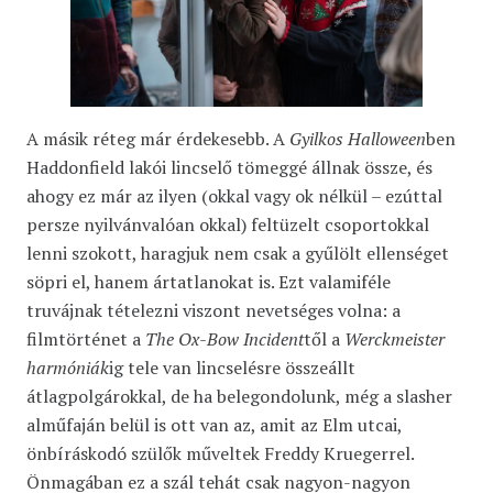
A másik réteg már érdekesebb. A
Gyilkos Halloween
ben
Haddonfield lakói lincselő tömeggé állnak össze, és
ahogy ez már az ilyen (okkal vagy ok nélkül – ezúttal
persze nyilvánvalóan okkal) feltüzelt csoportokkal
lenni szokott, haragjuk nem csak a gyűlölt ellenséget
söpri el, hanem ártatlanokat is. Ezt valamiféle
truvájnak tételezni viszont nevetséges volna: a
filmtörténet a
The Ox-Bow Incident
től a
Werckmeister
harmóniák
ig tele van lincselésre összeállt
átlagpolgárokkal, de ha belegondolunk, még a slasher
alműfaján belül is ott van az, amit az Elm utcai,
önbíráskodó szülők műveltek Freddy Kruegerrel.
Önmagában ez a szál tehát csak nagyon-nagyon