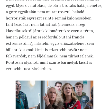
egyik Myers cafatolása, de bár a brutális haláljelenetek,
a gore egyáltalán nem mutat rosszul, haladó
horroristák egyrészt szinte semmi különösebben
fantáziadúsat nem láthatnak (nemcsak a régi
klasszikusoktól járunk kilométerekre ezen a téren,
hanem például az ezredforduló utáni francia
extrémektől is), másfelől egyik erőszakjelenet sem
billenti ki a csak kicsit is edzettebb nézőt: nem
felkavaróak, nem fájdalmasak, nem tűrhetetlenek.
Pontosan olyanok, mint szinte bármelyik kicsit is
véresebb tucatslasherben.