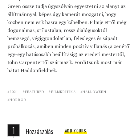
Green össze tudja úgyszólván egyeztetni az alanyt az
állítmánnyal, képes úgy kamerát mozgatni, hogy
közben nem esik hasra egy kábelben. Filmje ettől még
dögunalmas, stílustalan, rossz dialógusoktól
hemzsegő, végiggondolatlan, felesleges és sápadt
próbálkozás, amiben minden pozitív villanás (a zenétől
egy-egy hatásosabb beállításig) az eredeti mestertől,
John Carpentertől származik. Fordítsunk most már
hátat Haddonfieldnek.
2021
FEATURED
FILMKRITIKA
HALLOWEEN
HORROR
1
Hozzászólás
ADD YOURS