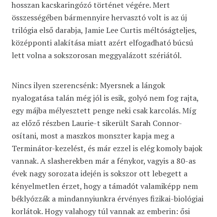
hosszan kacskaringózó történet végére. Mert
összességében bármennyire hervasztó volt is az új
trilógia első darabja, Jamie Lee Curtis méltóságteljes,
középponti alakítása miatt azért elfogadható búcsú
lett volna a sokszorosan meggyalázott szériától.
Nincs ilyen szerencsénk: Myersnek a lángok
nyalogatása talán még jól is esik, golyó nem fog rajta,
egy májba mélyesztett penge neki csak karcolás. Míg
az előző részben Laurie-t sikerült Sarah Connor-
osítani, most a maszkos monszter kapja meg a
Terminátor-kezelést, és már ezzel is elég komoly bajok
vannak. A slasherekben már a fénykor, vagyis a 80-as
évek nagy sorozata idején is sokszor ott lebegett a
kényelmetlen érzet, hogy a támadót valamiképp nem
béklyózzák a mindannyiunkra érvényes fizikai-biológiai
korlátok. Hogy valahogy túl vannak az emberin: ősi