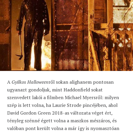
A
Gyilkos Halloween
ről sokan alighanem pontosan
ugyanazt gondoljuk, mint Haddonfield sokat
szenvedett lakói a filmben Michael Myersről: milyen
szép is lett volna, ha Laurie Strode pincéjében, ahol
David Gordon Green 2018-as változata véget ért,
tényleg szénné égett volna a maszkos mészáros, és
valóban pont került volna a már így is nyomasztóan