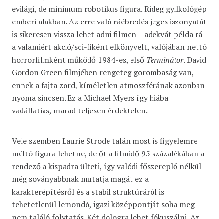
evilági, de minimum robotikus figura. Rideg gyilkológép
emberi alakban. Az erre való ráébredés jeges iszonyatát
is sikeresen vissza lehet adni filmen – adekvát példa rá
a valamiért akció/sci-fiként elkönyvelt, valójában nettó
horrorfilmként működő 1984-es, első
Terminátor
. David
Gordon Green filmjében rengeteg gorombaság van,
ennek a fajta zord, kíméletlen atmoszférának azonban
nyoma sincsen. Ez a Michael Myers így hiába
vadállatias, marad teljesen érdektelen.
Vele szemben Laurie Strode talán most is figyelemre
méltó figura lehetne, de őt a filmidő 95 százalékában a
rendező a kispadra ülteti, így valódi főszereplő nélkül
még soványabbnak mutatja magát ez a
karakterépítésről és a stabil struktúráról is
tehetetlenül lemondó, igazi középpontját soha meg
nem találó folytatás. Két dologra lehet fókuszálni. Az