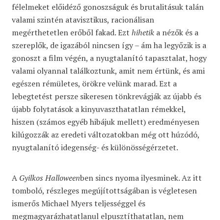
félelmeket előidéző gonoszságuk és brutalitásuk talán
valami szintén atavisztikus, racionálisan
megérthetetlen erőből fakad. Ezt
hihetik
a nézők és a
szereplők, de igazából nincsen így – ám ha legyőzik is a
gonoszt a film végén, a nyugtalanító tapasztalat, hogy
valami olyannal találkoztunk, amit nem értünk, és ami
egészen rémületes, örökre velünk marad. Ezt a
lebegtetést persze sikeresen tönkrevágják az újabb és
újabb folytatások a kinyuvaszthatatlan rémekkel,
hiszen (számos egyéb hibájuk mellett) eredményesen
kilúgozzák az eredeti változatokban még ott húzódó,
nyugtalanító idegenség- és különösségérzetet.
A
Gyilkos Halloween
ben sincs nyoma ilyesminek. Az itt
tomboló, részleges megújítottságában is végletesen
ismerős Michael Myers teljességgel és
megmagyarázhatatlanul elpusztíthatatlan, nem