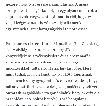
nézőre, hogy ő is részese a marhulásnak. A maga
szintjén vette magát komolyan egy olyan emberről, aki
képtelen volt megszökni saját múltja elől, hogy az
végül leégesse azt a középosztálybeli amerikai
egzisztenciát, amit hazugságokkal tartott össze.
Pontosan ez történt Hutch Mansell-el (Bob Odenkirk),
aki az alvilág pusztakezes-szupergyilkos
könyvelőjeként tevékenykedett és az orosz maffia
képében visszamászó démonait csak a régi
módszerekkel tudta eltűntetni. Egy kis időre. Mert
mint tudjuk az ilyen fausti alkukat kötő figuráknak
soha nem lesz nyugvópontja és csak idő kérdése, hogy
mikor veszítik el azokat a dolgokat, amiért oly sok vért
ontottak. Legalábbis arra gondolnánk, hogy a
Senki 2
is
hasonlóan neo-noiros beütésű, zord hangulatú
vesszőfutás lesz, mint elődje, főleg úgy hogy sikerült