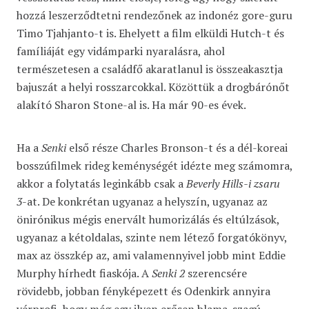
hozzá leszerződtetni rendezőnek az indonéz gore-guru
Timo Tjahjanto-t is. Ehelyett a film elküldi Hutch-t és
famíliáját egy vidámparki nyaralásra, ahol
természetesen a családfő akaratlanul is összeakasztja
bajuszát a helyi rosszarcokkal. Közöttük a drogbárónőt
alakító Sharon Stone-al is. Ha már 90-es évek.
Ha a
Senki
első része Charles Bronson-t és a dél-koreai
bosszúfilmek rideg keménységét idézte meg számomra,
akkor a folytatás leginkább csak a
Beverly Hills-i zsaru
3
-at. De konkrétan ugyanaz a helyszín, ugyanaz az
önirónikus mégis enervált humorizálás és eltúlzások,
ugyanaz a kétoldalas, szinte nem létező forgatókönyv,
max az összkép az, ami valamennyivel jobb mint Eddie
Murphy hírhedt fiaskója. A
Senki 2
szerencsére
rövidebb, jobban fényképezett és Odenkirk annyira