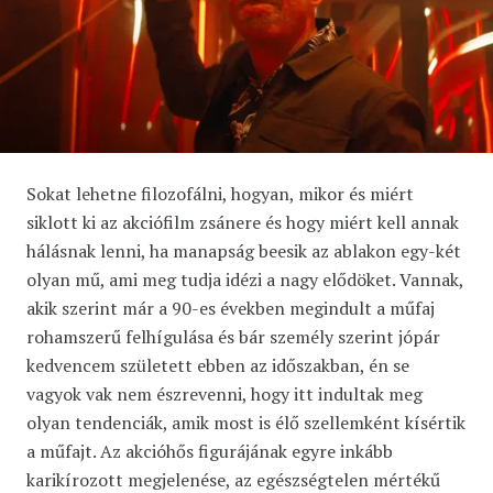
Sokat lehetne filozofálni, hogyan, mikor és miért
siklott ki az akciófilm zsánere és hogy miért kell annak
hálásnak lenni, ha manapság beesik az ablakon egy-két
olyan mű, ami meg tudja idézi a nagy elődöket. Vannak,
akik szerint már a 90-es években megindult a műfaj
rohamszerű felhígulása és bár személy szerint jópár
kedvencem született ebben az időszakban, én se
vagyok vak nem észrevenni, hogy itt indultak meg
olyan tendenciák, amik most is élő szellemként kísértik
a műfajt. Az akcióhős figurájának egyre inkább
karikírozott megjelenése, az egészségtelen mértékű