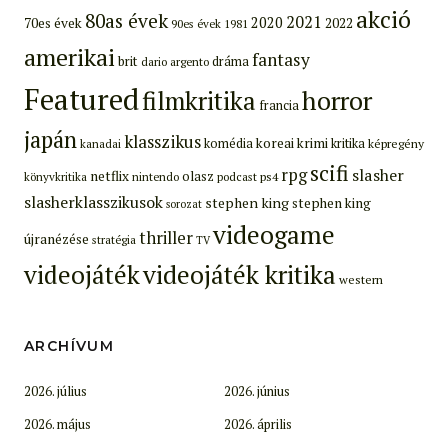
akció
80as évek
2021
2020
70es évek
2022
90es évek
1981
amerikai
fantasy
brit
dráma
dario argento
Featured
filmkritika
horror
francia
japán
klasszikus
koreai
krimi
komédia
kritika
képregény
kanadai
scifi
rpg
slasher
netflix
olasz
ps4
könyvkritika
nintendo
podcast
slasherklasszikusok
stephen king
stephen king
sorozat
videogame
thriller
újranézése
stratégia
TV
videojáték
videojáték kritika
western
ARCHÍVUM
2026. július
2026. június
2026. május
2026. április