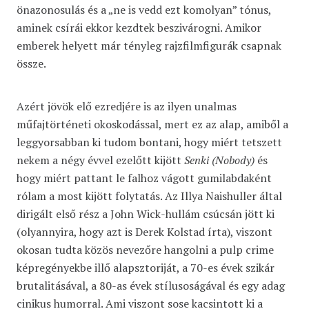
önazonosulás és a „ne is vedd ezt komolyan” tónus,
aminek csírái ekkor kezdtek beszivárogni. Amikor
emberek helyett már tényleg rajzfilmfigurák csapnak
össze.
Azért jövök elő ezredjére is az ilyen unalmas
műfajtörténeti okoskodással, mert ez az alap, amiből a
leggyorsabban ki tudom bontani, hogy miért tetszett
nekem a négy évvel ezelőtt kijött
Senki (Nobody)
és
hogy miért pattant le falhoz vágott gumilabdaként
rólam a most kijött folytatás. Az Illya Naishuller által
dirigált első rész a John Wick-hullám csúcsán jött ki
(olyannyira, hogy azt is Derek Kolstad írta), viszont
okosan tudta közös nevezőre hangolni a pulp crime
képregényekbe illő alapsztoriját, a 70-es évek szikár
brutalitásával, a 80-as évek stílusoságával és egy adag
cinikus humorral. Ami viszont sose kacsintott ki a