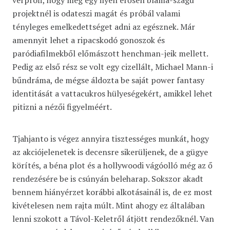
vérprofi, hogy még egy ilyen erősen blama-szagú
projektnél is odateszi magát és próbál valami
tényleges emelkedettséget adni az egésznek. Már
amennyit lehet a ripacskodó gonoszok és
paródiafilmekből előmászott henchman-jeik mellett.
Pedig az első rész se volt egy cizellált, Michael Mann-i
bűndráma, de mégse áldozta be saját power fantasy
identitását a vattacukros hülyeségekért, amikkel lehet
pitizni a nézői figyelméért.
Tjahjanto is végez annyira tisztességes munkát, hogy
az akciójelenetek is decensre sikerüljenek, de a gügye
körítés, a béna plot és a hollywoodi vágóolló még az ő
rendezésére be is csúnyán beleharap. Sokszor akadt
bennem hiányérzet korábbi alkotásainál is, de ez most
kivételesen nem rajta múlt. Mint ahogy ez általában
lenni szokott a Távol-Keletről átjött rendezőknél. Van