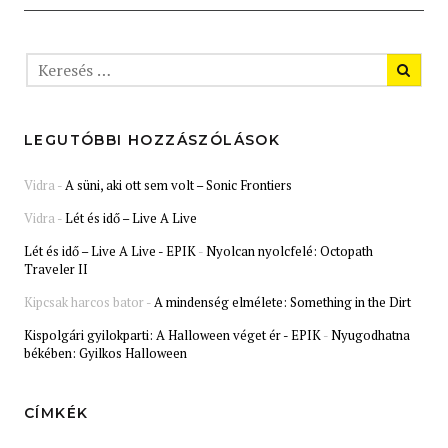
LEGUTÓBBI HOZZÁSZÓLÁSOK
Vidra
-
A süni, aki ott sem volt – Sonic Frontiers
Vidra
-
Lét és idő – Live A Live
Lét és idő – Live A Live - EPIK
-
Nyolcan nyolcfelé: Octopath
Traveler II
Kipcsak harcos bator
-
A mindenség elmélete: Something in the Dirt
Kispolgári gyilokparti: A Halloween véget ér - EPIK
-
Nyugodhatna
békében: Gyilkos Halloween
CÍMKÉK