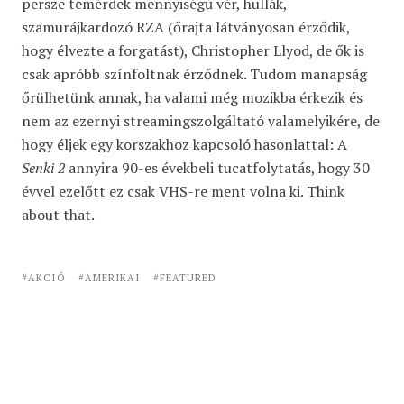
persze temérdek mennyiségű vér, hullák,
szamurájkardozó RZA (őrajta látványosan érződik,
hogy élvezte a forgatást), Christopher Llyod, de ők is
csak apróbb színfoltnak érződnek. Tudom manapság
őrülhetünk annak, ha valami még mozikba érkezik és
nem az ezernyi streamingszolgáltató valamelyikére, de
hogy éljek egy korszakhoz kapcsoló hasonlattal: A
Senki 2
annyira 90-es évekbeli tucatfolytatás, hogy 30
évvel ezelőtt ez csak VHS-re ment volna ki. Think
about that.
AKCIÓ
AMERIKAI
FEATURED