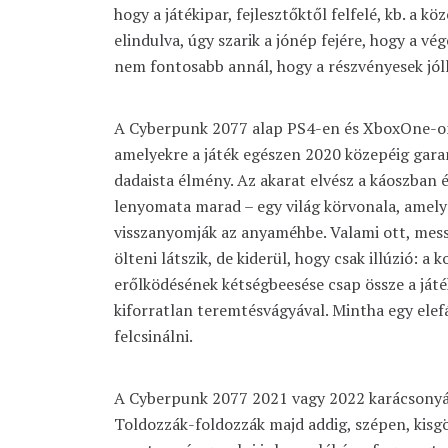
hogy a játékipar, fejlesztőktől felfelé, kb. a 
elindulva, úgy szarik a jónép fejére, hogy a 
nem fontosabb annál, hogy a részvényesek jól
A Cyberpunk 2077 alap PS4-en és XboxOne-on
amelyekre a játék egészen 2020 közepéig garan
dadaista élmény. Az akarat elvész a káoszban 
lenyomata marad – egy világ körvonala, amely 
visszanyomják az anyaméhbe. Valami ott, messz
ölteni látszik, de kiderül, hogy csak illúzió: a 
erőlködésének kétségbeesése csap össze a játé
kiforratlan teremtésvágyával. Mintha egy ele
felcsinálni.
A Cyberpunk 2077 2021 vagy 2022 karácsonyán
Toldozzák-foldozzák majd addig, szépen, kis