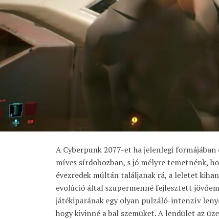
A Cyberpunk 2077-et ha jelenlegi formájában 
míves sírdobozban, s jó mélyre temetnénk, ho
évezredek múltán találjanak rá, a leletet kihan
evolúció által szupermenné fejlesztett jövőem
játékiparának egy olyan pulzáló-intenzív len
hogy kivinné a bal szemüket. A lendület az üz