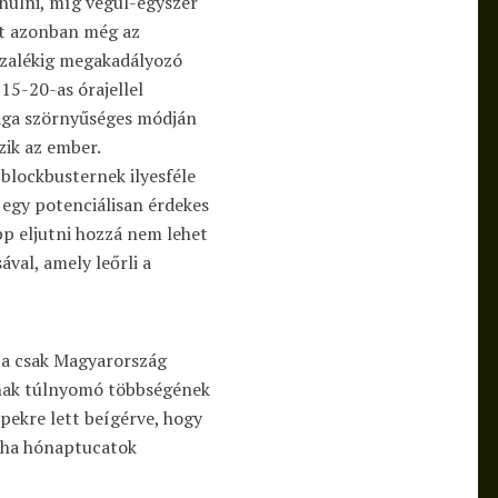
nulni, míg végül-egyszer
st azonban még az
zázalékig megakadályozó
15-20-as órajellel
aga szörnyűséges módján
zik az ember.
blockbusternek ilyesféle
egy potenciálisan érdekes
pp eljutni hozzá nem lehet
ával, amely leőrli a
Na csak Magyarország
óinak túlnyomó többségének
pekre lett beígérve, hogy
, ha hónaptucatok