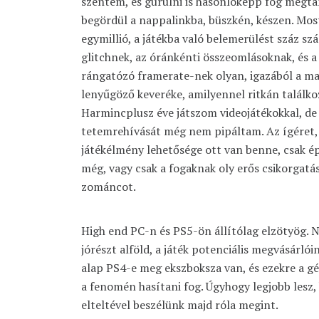
szentem, és gurulni is hasonlóképp fog megta
begördül a nappalinkba, büszkén, készen. Mo
egymillió, a játékba való belemerülést száz s
glitchnek, az óránkénti összeomlásoknak, és a 
rángatózó framerate-nek olyan, igazából a m
lenyűgöző keveréke, amilyennel ritkán találko
Harmincplusz éve játszom videojátékokkal, de 
tetemrehívását még nem pipáltam. Az ígéret, 
játékélmény lehetősége ott van benne, csak é
még, vagy csak a fogaknak oly erős csikorgatás
zománcot.
High end PC-n és PS5-ön állítólag elzötyög. 
jórészt alföld, a játék potenciális megvásárl
alap PS4-e meg ekszboksza van, és ezekre a gé
a fenomén hasítani fog. Úgyhogy legjobb lesz
elteltével beszélünk majd róla megint.