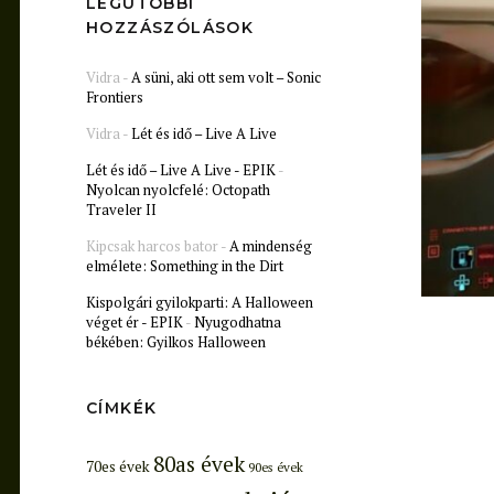
LEGUTÓBBI
HOZZÁSZÓLÁSOK
Vidra
-
A süni, aki ott sem volt – Sonic
Frontiers
Vidra
-
Lét és idő – Live A Live
Lét és idő – Live A Live - EPIK
-
Nyolcan nyolcfelé: Octopath
Traveler II
Kipcsak harcos bator
-
A mindenség
elmélete: Something in the Dirt
Kispolgári gyilokparti: A Halloween
véget ér - EPIK
-
Nyugodhatna
békében: Gyilkos Halloween
CÍMKÉK
80as évek
70es évek
90es évek