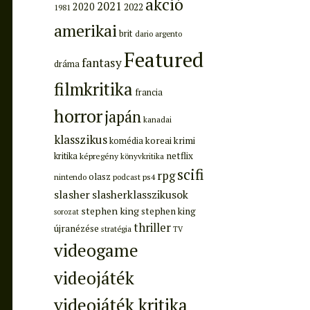
akció
2021
2020
2022
1981
amerikai
brit
dario argento
Featured
fantasy
dráma
filmkritika
francia
horror
japán
kanadai
klasszikus
koreai
krimi
komédia
netflix
kritika
képregény
könyvkritika
scifi
rpg
olasz
ps4
nintendo
podcast
slasher
slasherklasszikusok
stephen king
stephen king
sorozat
thriller
újranézése
stratégia
TV
videogame
videojáték
videojáték kritika