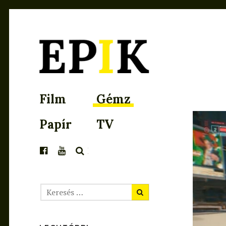
EPIK
Film
Gémz
Papír
TV
KERESÉS