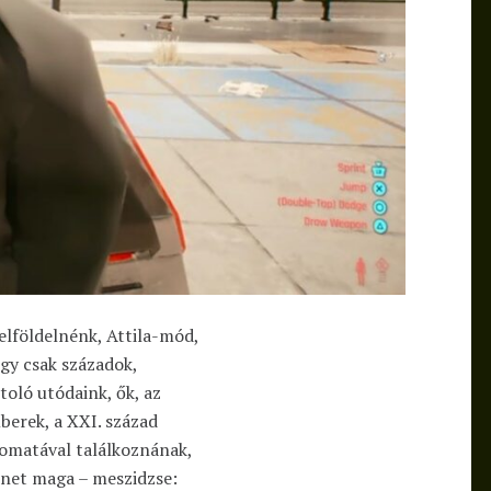
elföldelnénk, Attila-mód,
gy csak századok,
toló utódaink, ők, az
berek, a XXI. század
yomatával találkoznának,
enet maga – meszidzse: