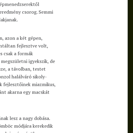
középmenedzserektől
végeredmény csorog. Semmi
lakjanak.
, azon a két gépen,
táltan fejlesztve volt,
és csak a formák
megszületni igyekszik, de
e, a távolban, testet
konzol halálváró sikoly-
k fejlesztőinek miazmikus,
fánt akarna egy macskát
ak lesz a nagy dobása.
gömböc módjára kerekedik