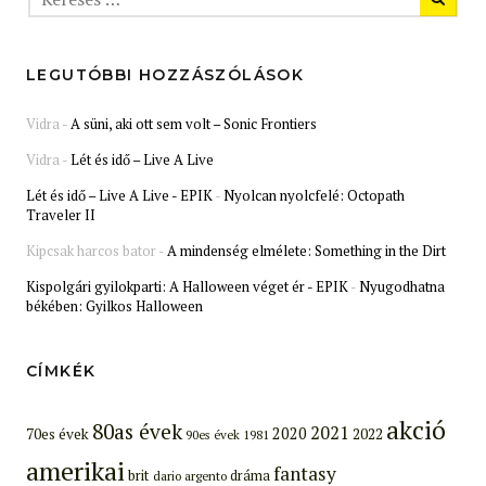
LEGUTÓBBI HOZZÁSZÓLÁSOK
Vidra
-
A süni, aki ott sem volt – Sonic Frontiers
Vidra
-
Lét és idő – Live A Live
Lét és idő – Live A Live - EPIK
-
Nyolcan nyolcfelé: Octopath
Traveler II
Kipcsak harcos bator
-
A mindenség elmélete: Something in the Dirt
Kispolgári gyilokparti: A Halloween véget ér - EPIK
-
Nyugodhatna
békében: Gyilkos Halloween
CÍMKÉK
akció
80as évek
2021
2020
70es évek
2022
90es évek
1981
amerikai
fantasy
brit
dráma
dario argento