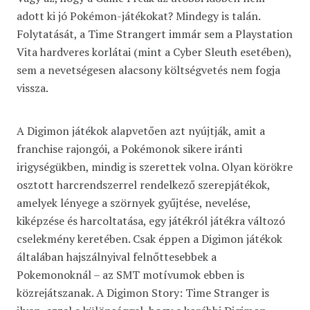
adott ki jó Pokémon-játékokat? Mindegy is talán.
Folytatását, a Time Strangert immár sem a Playstation
Vita hardveres korlátai (mint a Cyber Sleuth esetében),
sem a nevetségesen alacsony költségvetés nem fogja
vissza.
A Digimon játékok alapvetően azt nyújtják, amit a
franchise rajongói, a Pokémonok sikere iránti
irigységükben, mindig is szerettek volna. Olyan körökre
osztott harcrendszerrel rendelkező szerepjátékok,
amelyek lényege a szörnyek gyűjtése, nevelése,
kiképzése és harcoltatása, egy játékról játékra változó
cselekmény keretében. Csak éppen a Digimon játékok
általában hajszálnyival felnőttesebbek a
Pokemonoknál – az SMT motívumok ebben is
közrejátszanak. A Digimon Story: Time Stranger is