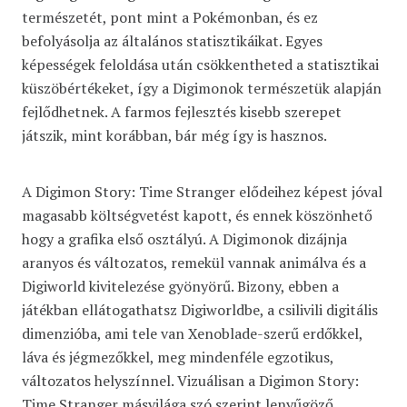
természetét, pont mint a Pokémonban, és ez
befolyásolja az általános statisztikáikat. Egyes
képességek feloldása után csökkentheted a statisztikai
küszöbértékeket, így a Digimonok természetük alapján
fejlődhetnek. A farmos fejlesztés kisebb szerepet
játszik, mint korábban, bár még így is hasznos.
A Digimon Story: Time Stranger elődeihez képest jóval
magasabb költségvetést kapott, és ennek köszönhető
hogy a grafika első osztályú. A Digimonok dizájnja
aranyos és változatos, remekül vannak animálva és a
Digiworld kivitelezése gyönyörű. Bizony, ebben a
játékban ellátogathatsz Digiworldbe, a csilivili digitális
dimenzióba, ami tele van Xenoblade-szerű erdőkkel,
láva és jégmezőkkel, meg mindenféle egzotikus,
változatos helyszínnel. Vizuálisan a Digimon Story:
Time Stranger másvilága szó szerint lenyűgöző.