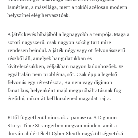
Ismétlem, a másvilága, mert a tokiói acélosan modern
helyszínei elég hervasztóak.
A játék kevés hibájából a legnagyobb a tempója. Maga a
sztori nagyszerű, csak nagyon sokáig tart mire
rendesen beindul. A játék négy vagy öt felvonásszerű
részből áll, amelyek hangulatukban és
kivitelezésükben, céljaikban nagyon különbözőek. Ez
egyáltalán nem probléma, sőt. Csak épp a legelső
felvonás egy rétestészta, Ha nem vagy digimon
fanatikus, helyenként majd megpróbáltatásnak fog
érződni, mikor át kell küzdened magadat rajta.
Ettől függetlenül nincs ok a panaszra. A Digimon
Story: Time Strangerben megvan minden, amit a
durván alulértékelt Cyber Sleuth nagyköltségvetésú