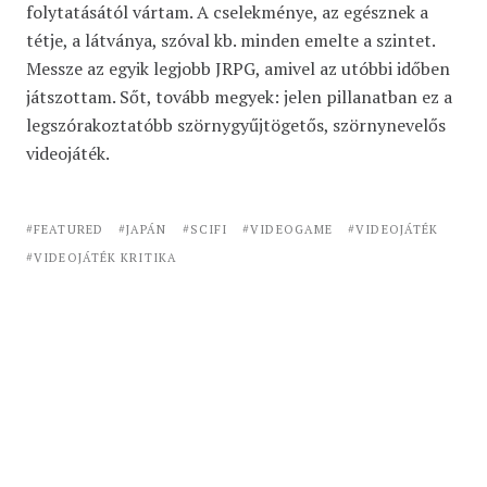
folytatásától vártam. A cselekménye, az egésznek a
tétje, a látványa, szóval kb. minden emelte a szintet.
Messze az egyik legjobb JRPG, amivel az utóbbi időben
játszottam. Sőt, tovább megyek: jelen pillanatban ez a
legszórakoztatóbb szörnygyűjtögetős, szörnynevelős
videojáték.
FEATURED
JAPÁN
SCIFI
VIDEOGAME
VIDEOJÁTÉK
VIDEOJÁTÉK KRITIKA