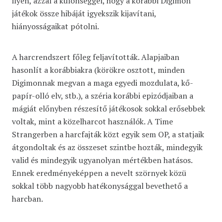
ilyen, azzal a különséggel, hogy a korábbi Digimon
játékok össze hibáját igyekszik kijavítani,
hiányosságaikat pótolni.
A harcrendszert főleg feljavították. Alapjaiban
hasonlít a korábbiakra (körökre osztott, minden
Digimonnak megvan a maga egyedi mozdulata, kő-
papír-olló elv, stb.), a széria korábbi epizódjaiban a
mágiát előnyben részesítő játékosok sokkal erősebbek
voltak, mint a közelharcot használók. A Time
Strangerben a harcfajták közt egyik sem OP, a statjaik
átgondoltak és az összeset szintbe hozták, mindegyik
valid és mindegyik ugyanolyan mértékben hatásos.
Ennek eredményeképpen a nevelt szörnyek közü
sokkal több nagyobb hatékonysággal bevethető a
harcban.