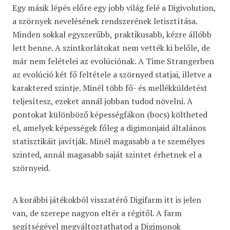
Egy másik lépés előre egy jobb világ felé a Digivolution,
a szörnyek nevelésének rendszerének letisztítása.
Minden sokkal egyszerűbb, praktikusabb, kézre állóbb
lett benne. A szintkorlátokat nem vették ki belőle, de
már nem felételei az evolúciónak. A Time Strangerben
az evolúció két fő feltétele a szörnyed statjai, illetve a
karaktered szintje. Minél több fő- és mellékküldetést
teljesítesz, ezeket annál jobban tudod növelni. A
pontokat különböző képességfákon (bocs) költheted
el, amelyek képességek főleg a digimonjaid általános
statisztikáit javítják. Minél magasabb a te személyes
szinted, annál magasabb saját szintet érhetnek el a
szörnyeid.
A korábbi játékokból visszatérő Digifarm itt is jelen
van, de szerepe nagyon eltér a régitől. A farm
segítségével megváltoztathatod a Digimonok