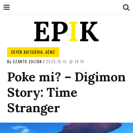
EPIK
EGYÉB KATEGÓRIA
,
GÉMZ
By
SZÁNTÓ ZOLTÁN
2025.10.15.
14:14
Poke mi? – Digimon
Story: Time
Stranger