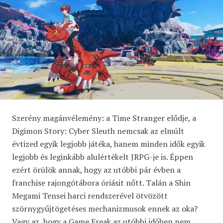
Szerény magánvélemény: a Time Stranger elődje, a
Digimon Story: Cyber Sleuth nemcsak az elmúlt
évtized egyik legjobb játéka, hanem minden idők egyik
legjobb és leginkább alulértékelt JRPG-je is. Éppen
ezért örülök annak, hogy az utóbbi pár évben a
franchise rajongótábora óriásit nőtt. Talán a Shin
Megami Tensei harci rendszerével ötvözött
szörnygyűjtögetéses mechanizmusok ennek az oka?
Vagy az, hogy a Game Freak az utóbbi időben nem