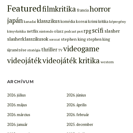
Featured
filmkritika
horror
francia
japán
klasszikus
koreai
krimi
komédia
kritika
képregény
kanadai
scifi
rpg
slasher
netflix
olasz
ps4
könyvkritika
nintendo
podcast
slasherklasszikusok
stephen king
stephen king
sorozat
videogame
thriller
újranézése
stratégia
TV
videojáték
videojáték kritika
western
ARCHÍVUM
2026. július
2026. június
2026. május
2026. április
2026. március
2026. február
2026. január
2025. december