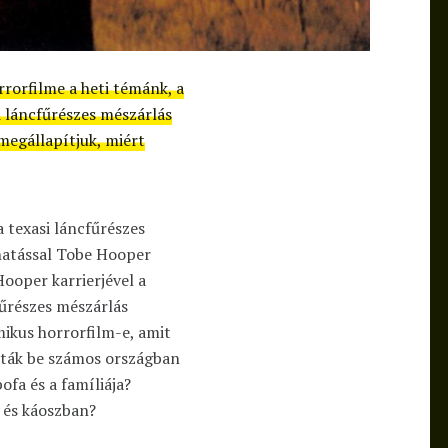
rrorfilme a heti témánk, a
i láncfűrészes mészárlás
 megállapítjuk, miért
 texasi láncfűrészes
hatással Tobe Hooper
Hooper karrierjével a
fűrészes mészárlás
ikus horrorfilm-e, amit
ták be számos országban
ofa és a famíliája?
 és káoszban?