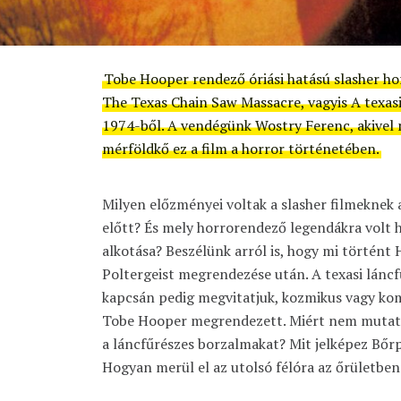
Tobe Hooper
rendező óriási hatású slasher ho
The Texas Chain Saw Massacre,
vagyis
A texas
1974-ből. A vendégünk
Wostry Ferenc
, akivel
mérföldkő ez a film a horror történetében.
Milyen előzményei voltak a slasher filmeknek a
előtt? És mely horrorendező legendákra volt 
alkotása? Beszélünk arról is, hogy mi történt 
Poltergeist megrendezése után. A texasi lánc
kapcsán pedig megvitatjuk, kozmikus vagy kom
Tobe Hooper megrendezett. Miért nem mutat
a láncfűrészes borzalmakat? Mit jelképez Bőrp
Hogyan merül el az utolsó félóra az őrületben