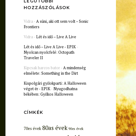
LEGUTÓBBI
HOZZÁSZÓLÁSOK
Vidra
-
A süni, aki ott sem volt – Sonic
Frontiers
Vidra
-
Lét és idő – Live A Live
Lét és idő – Live A Live - EPIK
-
Nyolcan nyolcfelé: Octopath
Traveler II
Kipcsak harcos bator
-
A mindenség
elmélete: Something in the Dirt
Kispolgári gyilokparti: A Halloween
véget ér - EPIK
-
Nyugodhatna
békében: Gyilkos Halloween
CÍMKÉK
80as évek
70es évek
90es évek