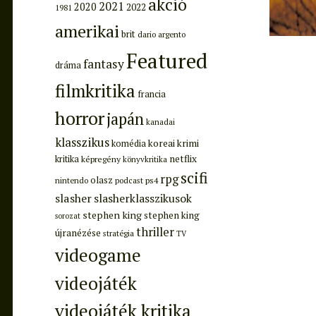
akció
2021
2020
2022
1981
amerikai
brit
dario argento
Featured
fantasy
dráma
filmkritika
francia
horror
japán
kanadai
klasszikus
koreai
krimi
komédia
netflix
kritika
képregény
könyvkritika
scifi
rpg
olasz
ps4
nintendo
podcast
slasher
slasherklasszikusok
stephen king
stephen king
sorozat
thriller
újranézése
stratégia
TV
videogame
videojáték
videojáték kritika