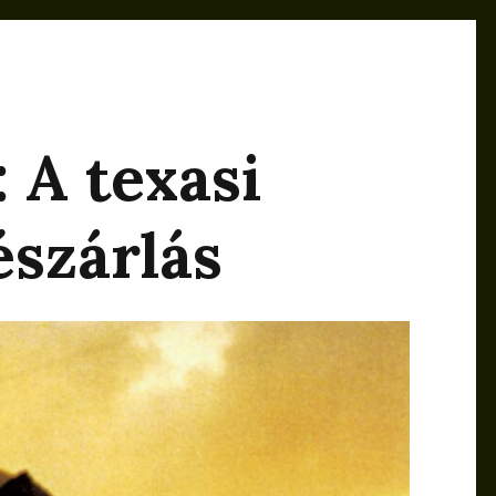
 A texasi
észárlás