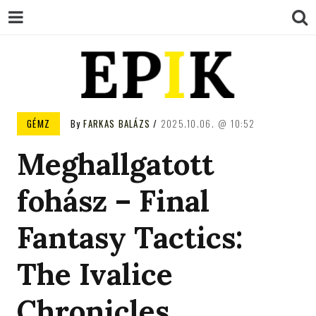
EPIK
GÉMZ
By
FARKAS BALÁZS
2025.10.06.
10:52
Meghallgatott
fohász – Final
Fantasy Tactics:
The Ivalice
Chronicles