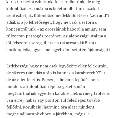
karaktert szintezhetünk, felszerelhetünk, de még
különböző szakmákba is beletanulhatunk, azokat is
szintezhetjük. Különböző mellékküldetések („errand”)
adják is a jó lehetőséget, hogy ne csak a sztorira
koncentráljunk – az oroszlánok háborúja amúgy sem
túlzottan pattogós történet. Az alaposság jutalma a
jól felszerelt sereg, illetve a takarosan kitöltött
enciklopédia, ugye, ami egyébként szintén újdonság itt.
Érdekesség, hogy nem csak legyőzött ellenfelek után,
de sikeres támadás után is kapnak a karakterek XP-t,
de az ellenfelek is. Persze, a lineáris fejlődés nem
minden: a különböző képességeket simán
megtaníthatjuk egyetlen karakternek is (még trófea is
van erre), habár egy ponton túl felesleges tovább
fejlődni. Körülbelül harminc óra alatt mindent
megcsinálhatunk ebben a játékban, mégis, a