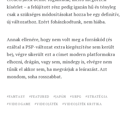
kísérlet – a felújított rész pedig igazán hű és tényleg
csak a szükséges módosításokat hozza be egy definitív,
új változathoz. Ezért fohászkodtunk, nem hiába.
Annak ellenére, hogy nem volt meg a forráskód (és
ezáltal a PSP-változat extra kiegészítése sem került
be), végre sikerült ezt a címet modern platformokra
elhozni, drágán, vagy sem, mindegy is, elvégre nem
tűnik el akkor sem, ha megvárjuk a leárazást. Azt
mondom, soha rosszabbat.
FANTASY
FEATURED
JAPÁN
SRPG
STRATÉGIA
VIDEOGAME
VIDEOJÁTÉK
VIDEOJÁTÉK KRITIKA