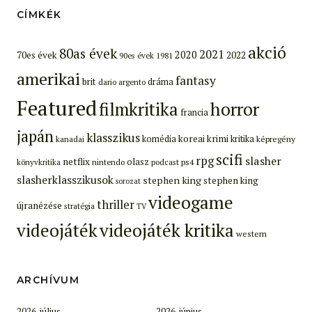
CÍMKÉK
akció
80as évek
2021
2020
70es évek
2022
90es évek
1981
amerikai
fantasy
brit
dráma
dario argento
Featured
filmkritika
horror
francia
japán
klasszikus
koreai
krimi
komédia
kritika
képregény
kanadai
scifi
rpg
slasher
netflix
olasz
ps4
könyvkritika
nintendo
podcast
slasherklasszikusok
stephen king
stephen king
sorozat
videogame
thriller
újranézése
stratégia
TV
videojáték
videojáték kritika
western
ARCHÍVUM
2026. július
2026. június