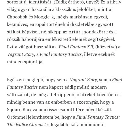
sorozat új identitását. (Eddig érthető, ugye?) Ez a fiktív
világ ugyan használja a klasszikus jelölőket, mint a
Chocobók és Moogle-k, mégis markánsan egyedi,
kézműves, európai történelmi díszletekbe ágyazott
stílust képvisel, némiképp az Artúr-mondakörre és a
rózsák háborújára emlékeztető elemek segítségével.
Ezt a világot használta a
Final Fantasy XII
, (közvetve) a
Vagrant Story
, a
Final
Fantasy Tactics
, illetve ezeknek
minden spinoffja.
Egészen meglepő, hogy sem a
Vagrant Story
, sem a
Final
Fantasy Tactics
nem kapott eddig méltó modern
változatot, de még a felröppenő jó híreket követően is
mindig benne van az emberben a szorongás, hogy a
Square Enix valami összecsapott fércművel készül.
Örömmel jelenthetem be, hogy a
Final Fantasy Tactics:
The Ivalice Chronicles
legalább azt a minimumot