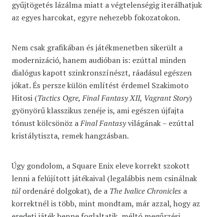
gyűjtögetés lázálma miatt a végtelenségig iterálhatjuk
az egyes harcokat, egyre nehezebb fokozatokon.
Nem csak grafikában és játékmenetben sikerült a
modernizáció, hanem audióban is: ezúttal minden
dialógus kapott szinkronszínészt, ráadásul egészen
jókat. És persze külön említést érdemel Szakimoto
Hitosi (
Tactics Ogre, Final Fantasy XII, Vagrant Story
)
gyönyörű klasszikus zenéje is, ami egészen újfajta
tónust kölcsönöz a
Final Fantasy
világának – ezúttal
kristálytiszta, remek hangzásban.
Úgy gondolom, a Square Enix eleve korrekt szokott
lenni a felújított játékaival (legalábbis nem csinálnak
túl
ordenáré dolgokat), de a
The Ivalice Chronicles
a
korrektnél is több, mint mondtam, már azzal, hogy az
eredeti játék benne foglaltatik, méltó megőrzési