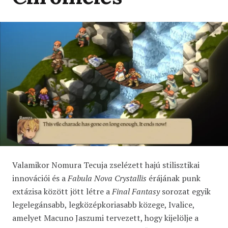
Valamikor Nomura Tecuja zselézett hajú stilisztikai
innovációi és a
Fabula Nova Crystallis
érájának punk
extázisa között jött létre a
Final Fantasy
sorozat egyik
legelegánsabb, legközépkoriasabb közege, Ivalice,
amelyet Macuno Jaszumi tervezett, hogy kijelölje a