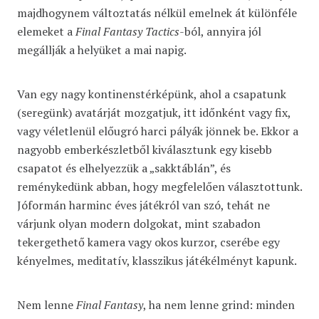
majdhogynem változtatás nélkül emelnek át különféle
elemeket a
Final Fantasy Tactics
-ból, annyira jól
megállják a helyüket a mai napig.
Van egy nagy kontinenstérképünk, ahol a csapatunk
(seregünk) avatárját mozgatjuk, itt időnként vagy fix,
vagy véletlenül előugró harci pályák jönnek be. Ekkor a
nagyobb emberkészletből kiválasztunk egy kisebb
csapatot és elhelyezzük a „sakktáblán”, és
reménykedünk abban, hogy megfelelően választottunk.
Jóformán harminc éves játékról van szó, tehát ne
várjunk olyan modern dolgokat, mint szabadon
tekergethető kamera vagy okos kurzor, cserébe egy
kényelmes, meditatív, klasszikus játékélményt kapunk.
Nem lenne
Final Fantasy
, ha nem lenne grind: minden