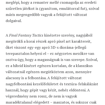
meglépi, hogy a remaster mellé csomagolja az eredeti
szűretlen játékot is (gyanítom, emulátorral fut), szóval
máris megengedőbb vagyok a felújított változat
dolgaival.
A
Final Fantasy Tactics
kinézetre szerény, nagyjából
megörökli a korai részek apró pixel art karaktereit,
őket viszont egy-egy apró 3D-s dioráma-jellegű
terepasztalon helyezi el – ez négyzetes mezőkre van
osztva úgy, hogy a magasságnak is van szerepe. Szóval,
ez a hibrid kinézet egészen kortalan, de a klasszikus
változatnál egészen megütköztem azon, mennyire
alacsony is a felbontása. A felújított változat
nagyfelbontású kezelőfelületet és textúra-felskálázást
használ, hogy gépit vagy kézit, nehéz eldönteni. A
végeredmény nem rossz, de nem is vagyok
maradéktalanul elégedett – maszatos, és sokszor csak