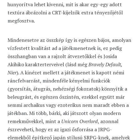
hunyorítva lehet kivenni, mit is akar egy-egy adott
textúra ábrázolni a CRT-kijelzők extra tényezőjétől
megfosztva.
Mindenesetre az összkép így is egészen bájos, amolyan
vízfestett kvalitást ad a játékmenetnek is, ez pedig
összhangban van a rajzolt átvezetőkkel és Josida
Akihiko karakterterveivel (lásd még
Bravely Default,
Nier
). A kinézet mellett a játékmenet is kapott némi
ráncfelvarrást, mindenféle kényelmi funkciók
(gyorsítás, átugrás, nehézségi fokozatok) könnyítik a
beleugrást, és egészen őszintén, ezekkel együtt már
semmi archaikus vagy ezoterikus nem maradt ebben a
játékban. Mi több, bárki, aki játszott olyan modern
remekművekkel, mint a
Unicorn Overlord
, azonnal
észreveheti, hogy ez az igazi ősforrása a JRPG-
elemekből építkező japán stílusú SRPG-knek, amelyek