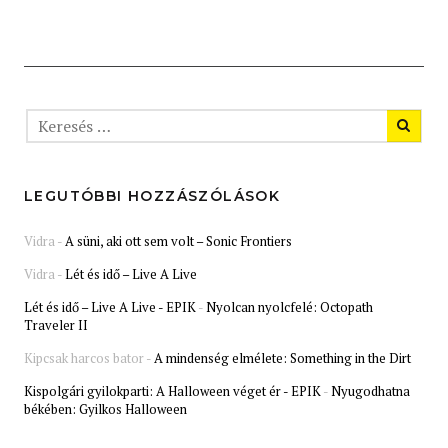
LEGUTÓBBI HOZZÁSZÓLÁSOK
Vidra
-
A süni, aki ott sem volt – Sonic Frontiers
Vidra
-
Lét és idő – Live A Live
Lét és idő – Live A Live - EPIK
-
Nyolcan nyolcfelé: Octopath
Traveler II
Kipcsak harcos bator
-
A mindenség elmélete: Something in the Dirt
Kispolgári gyilokparti: A Halloween véget ér - EPIK
-
Nyugodhatna
békében: Gyilkos Halloween