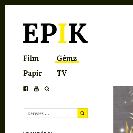
EPIK
Film
Gémz
Papír
TV
KERESÉS