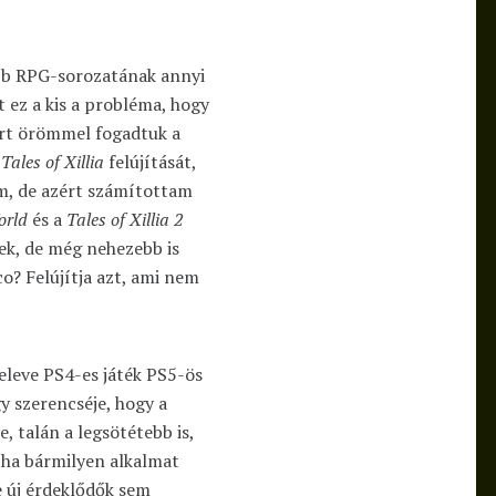
bb RPG-sorozatának annyi
t ez a kis a probléma, hogy
ért örömmel fogadtuk a
a
Tales of Xillia
felújítását,
m, de azért számítottam
orld
és a
Tales of Xillia 2
tek, de még nehezebb is
o? Felújítja azt, ami nem
leve PS4-es játék PS5-ös
gy szerencséje, hogy a
, talán a legsötétebb is,
 ha bármilyen alkalmat
e új érdeklődők sem