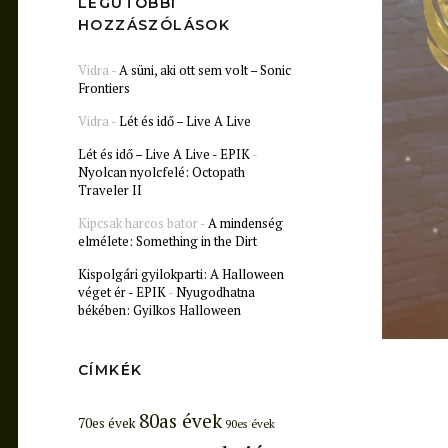
LEGUTÓBBI
HOZZÁSZÓLÁSOK
Vidra
-
A süni, aki ott sem volt – Sonic
Frontiers
Vidra
-
Lét és idő – Live A Live
Lét és idő – Live A Live - EPIK
-
Nyolcan nyolcfelé: Octopath
Traveler II
Kipcsak harcos bator
-
A mindenség
elmélete: Something in the Dirt
Kispolgári gyilokparti: A Halloween
véget ér - EPIK
-
Nyugodhatna
békében: Gyilkos Halloween
CÍMKÉK
80as évek
70es évek
90es évek