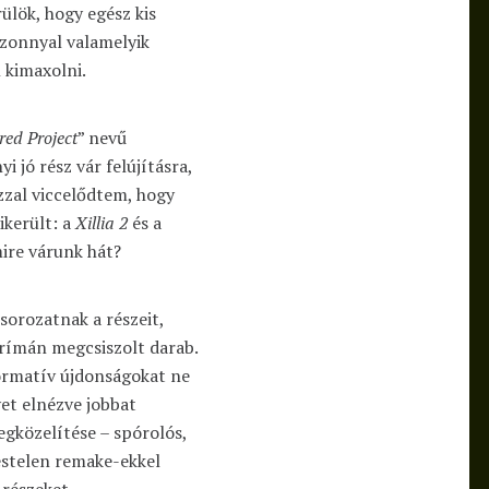
ülök, hogy egész kis
zonnyal valamelyik
 kimaxolni.
ed Project
” nevű
 jó rész vár felújításra,
zzal viccelődtem, hogy
ikerült: a
Xillia 2
és a
ire várunk hát?
sorozatnak a részeit,
 prímán megcsiszolt darab.
formatív újdonságokat ne
vet elnézve jobbat
gközelítése – spórolós,
éstelen remake-ekkel