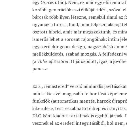
egy
Graces
után). Nem, ez már egy előremutató
korábbi generációk esztétikáját idézi, szóval e
bárcsak több ilyen létezne, remekül simul az 
ugyanaz a furcsa, fluid, nem teljesen akciójáté
osztott hibrid, amit már megszoktunk, és min
ismerős lehet a sorozat rajongóinak: intim jel
egyszerű dungeon-design, nagyszabású anime-b
mellékküldetés, szabad mozgás. A felfedezni va
(a
Tales of Zestiria
itt játszódott, igaz, a jövőbe
panasz.
Ez a „remastered” verzió minimális javításokat
mint a kicsivel magasabb felbontású képeleme
funkciók (automatikus mentés, harcok újraprób
kikerülése, testreszabható térkép és irányítás, 
DLC-ként kiadott tartalmak is egyből járnak. H
vesznek el az eredeti integritásából, hol nem,