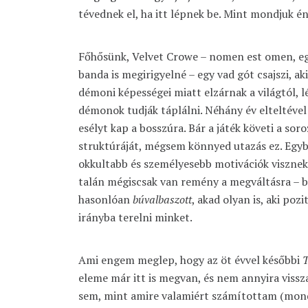
tévednek el, ha itt lépnek be. Mint mondjuk én
Főhősünk, Velvet Crowe – nomen est omen, e
banda is megirigyelné – egy vad gót csajszi, ak
démoni képességei miatt elzárnak a világtól, 
démonok tudják táplálni. Néhány év elteltével
esélyt kap a bosszúra. Bár a játék követi a so
struktúráját, mégsem könnyed utazás ez. Egyb
okkultabb és személyesebb motivációk visznek 
talán mégiscsak van remény a megváltásra – b
hasonlóan
búvalbaszott
, akad olyan is, aki pozi
irányba terelni minket.
Ami engem meglep, hogy az öt évvel későbbi
T
eleme már itt is megvan, és nem annyira viss
sem, mint amire valamiért számítottam (mon