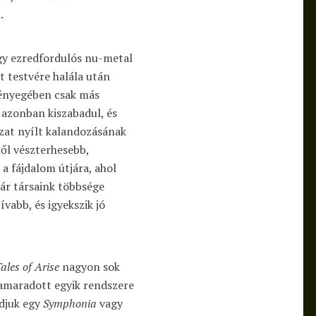
.
gy ezredfordulós nu-metal
it testvére halála után
lényegében csak más
 azonban kiszabadul, és
rozat nyílt kalandozásának
ől vészterhesebb,
a fájdalom útjára, ahol
ár társaink többsége
tívabb, és igyekszik jó
ales of Arise
nagyon sok
zamaradott egyik rendszere
djuk egy
Symphonia
vagy