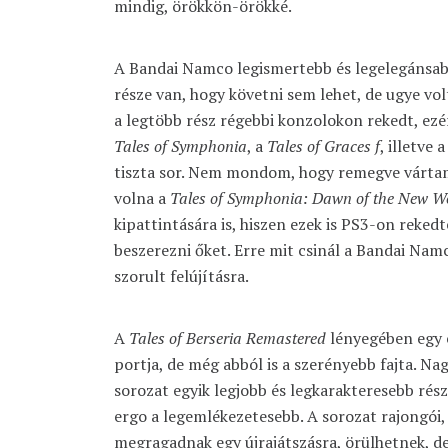
mindig, örökkön-örökké.
A Bandai Namco legismertebb és legelegánsa
része van, hogy követni sem lehet, de ugye vol
a legtöbb rész régebbi konzolokon rekedt, ez
Tales of Symphonia
, a
Tales of Graces f
, illetve 
tiszta sor. Nem mondom, hogy remegve várta
volna a
Tales of Symphonia: Dawn of the New W
kipattintására is, hiszen ezek is PS3-on reked
beszerezni őket. Erre mit csinál a Bandai Namc
szorult felújításra.
A
Tales of Berseria Remastered
lényegében egy e
portja, de még abból is a szerényebb fajta. Na
sorozat egyik legjobb és legkarakteresebb része
ergo a legemlékezetesebb. A sorozat rajongói,
megragadnak egy újrajátszásra, örülhetnek, d