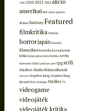
akció
2021
2020
2022
1981
amerikai
brit
dario argento
Featured
fantasy
dráma
filmkritika
francia
horror
japán
kanadai
klasszikus
koreai
krimi
komédia
netflix
kritika
képregény
könyvkritika
scifi
rpg
olasz
ps4
nintendo
podcast
slasher
slasherklasszikusok
stephen king
stephen king
sorozat
thriller
újranézése
stratégia
TV
videogame
videojáték
videojáték kritika