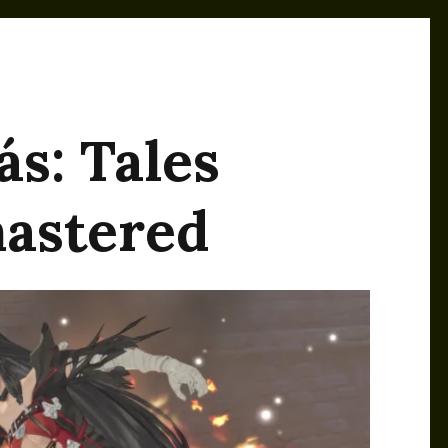
s: Tales
mastered