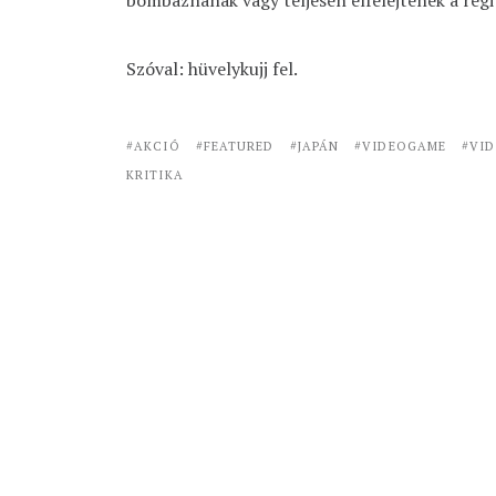
bombáznának vagy teljesen elfelejtenék a régi
Szóval: hüvelykujj fel.
AKCIÓ
FEATURED
JAPÁN
VIDEOGAME
VID
KRITIKA