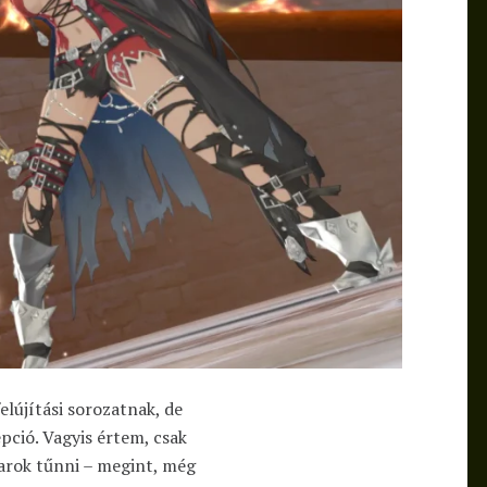
elújítási sorozatnak, de
pció. Vagyis értem, csak
arok tűnni – megint, még