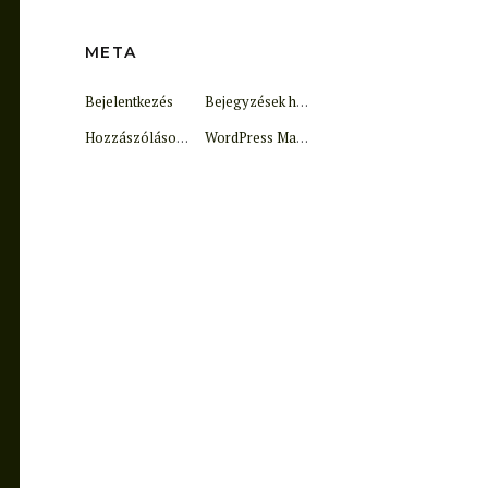
META
Bejelentkezés
Bejegyzések hírcsatorna
Hozzászólások hírcsatorna
WordPress Magyarország