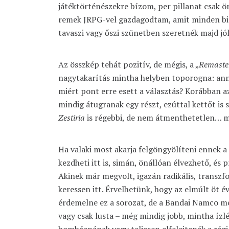
játéktörténészekre bízom, per pillanat csak ör
remek JRPG-vel gazdagodtam, amit minden bi
tavaszi vagy őszi szünetben szeretnék majd jól
Az összkép tehát pozitív, de mégis, a „
Remaster
nagytakarítás mintha helyben toporogna: annyi
miért pont erre esett a választás? Korábban a
mindig átugranak egy részt, ezúttal kettőt is s
Zestiria
is régebbi, de nem átmenthetetlen… m
Ha valaki most akarja felgöngyölíteni ennek a 
kezdheti itt is, simán, önállóan élvezhető, és
Akinek már megvolt, igazán radikális, transz
keressen itt. Érvelhetünk, hogy az elmúlt öt é
érdemelne ez a sorozat, de a Bandai Namco me
vagy csak lusta – még mindig jobb, mintha ízl