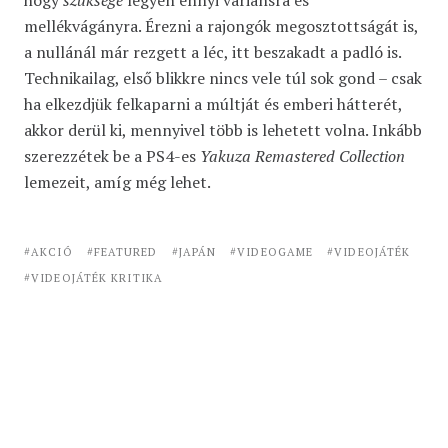
hogy
szüksége
legyen ennyi variánsra és
mellékvágányra. Érezni a rajongók megosztottságát is,
a nullánál már rezgett a léc, itt beszakadt a padló is.
Technikailag, első blikkre nincs vele túl sok gond – csak
ha elkezdjük felkaparni a múltját és emberi hátterét,
akkor derül ki, mennyivel több is lehetett volna. Inkább
szerezzétek be a PS4-es
Yakuza Remastered Collection
lemezeit, amíg még lehet.
AKCIÓ
FEATURED
JAPÁN
VIDEOGAME
VIDEOJÁTÉK
VIDEOJÁTÉK KRITIKA