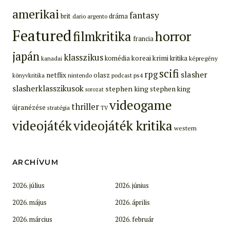
amerikai
fantasy
brit
dráma
dario argento
Featured
filmkritika
horror
francia
japán
klasszikus
koreai
krimi
komédia
kritika
képregény
kanadai
scifi
rpg
slasher
netflix
olasz
ps4
könyvkritika
nintendo
podcast
slasherklasszikusok
stephen king
stephen king
sorozat
videogame
thriller
újranézése
stratégia
TV
videojáték
videojáték kritika
western
ARCHÍVUM
2026. július
2026. június
2026. május
2026. április
2026. március
2026. február