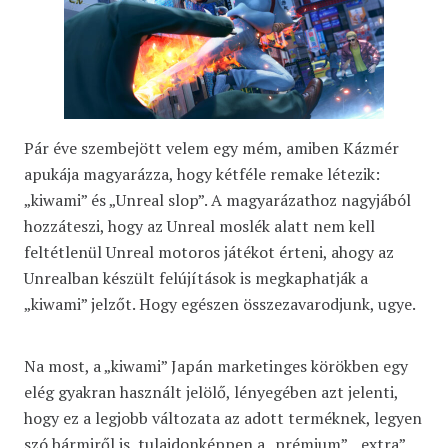
Pár éve szembejött velem egy mém, amiben Kázmér
apukája magyarázza, hogy kétféle remake létezik:
„kiwami” és „Unreal slop”. A magyarázathoz nagyjából
hozzáteszi, hogy az Unreal moslék alatt nem kell
feltétlenül Unreal motoros játékot érteni, ahogy az
Unrealban készült felújítások is megkaphatják a
„kiwami” jelzőt. Hogy egészen összezavarodjunk, ugye.
Na most, a „kiwami” Japán marketinges körökben egy
elég gyakran használt jelölő, lényegében azt jelenti,
hogy ez a legjobb változata az adott terméknek, legyen
szó bármiről is, tulajdonképpen a „prémium”, „extra”