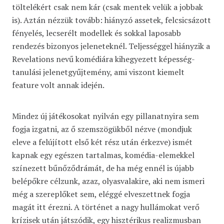
töltelékért csak nem kár (csak mentek velük a jobbak
is). Aztán nézzük tovább: hiányzó assetek, felcsicsázott
fényelés, lecserélt modellek és sokkal laposabb
rendezés bizonyos jeleneteknél. Teljességgel hiányzik a
Revelations nevű komédiára kihegyezett képesség-
tanulási jelenetgyűjtemény, ami viszont kiemelt
feature volt annak idején.
Mindez új játékosokat nyilván egy pillanatnyira sem
fogja izgatni, az ő szemszögükből nézve (mondjuk
eleve a felújított első két rész után érkezve) ismét
kapnak egy egészen tartalmas, komédia-elemekkel
színezett bűnőződrámát, de ha még ennél is újabb
belépőkre célzunk, azaz, olyasvalakire, aki nem ismeri
még a szereplőket sem, eléggé elveszettnek fogja
magát itt érezni. A történet a nagy hullámokat verő
krízisek után játszódik, egy hisztérikus realizmusban