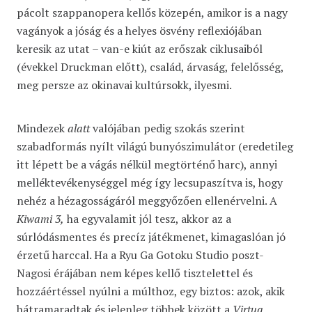
pácolt szappanopera kellős közepén, amikor is a nagy
vagányok a jóság és a helyes ösvény reflexiójában
keresik az utat – van-e kiút az erőszak ciklusaiból
(évekkel Druckman előtt), család, árvaság, felelősség,
meg persze az okinavai kultúrsokk, ilyesmi.
Mindezek
alatt
valójában pedig szokás szerint
szabadformás nyílt világú bunyószimulátor (eredetileg
itt lépett be a vágás nélkül megtörténő harc), annyi
melléktevékenységgel még így lecsupaszítva is, hogy
nehéz a hézagosságáról meggyőzően ellenérvelni. A
Kiwami 3,
ha egyvalamit jól tesz, akkor az a
súrlódásmentes és precíz játékmenet, kimagaslóan jó
érzetű harccal. Ha a Ryu Ga Gotoku Studio poszt-
Nagosi érájában nem képes kellő tisztelettel és
hozzáértéssel nyúlni a múlthoz, egy biztos: azok, akik
hátramaradtak és jelenleg többek között a
Virtua