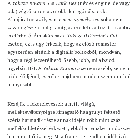
A
Yakuza Kiwami 3 & Dark Ties
(név és engine ide vagy
oda) végső soron az utóbbi kategóriába esik.
Alapjáraton az ilyesmi
engem személyesen
soha nem
zavar egészen addig, amíg az eredeti változat továbbra
is elérhető. Ám akárcsak a
Yakuza 0 Director’s Cut
esetén, ez is úgy érkezik, hogy az előző remaster
egyszerűen eltűnik a digitális boltokból, mondván,
hogy a régi lecserélhető. Szebb, jobb, mi a bajod,
ugyebár. Hát. A
Yakuza Kiwami 3
se nem szebb, se nem
jobb elődjénél, cserébe majdnem minden szempontból
hiányosabb.
Kezdjük a feketelevessel: a nyílt világú,
melléktevékenységre kimagasló hangsúlyt fektető
széria harmadik része annak idején több mint száz
mellékküldetéssel érkezett, ebből a remake mindössze
harmincat őriz meg. Mi a franc. De rendben, időhúzó