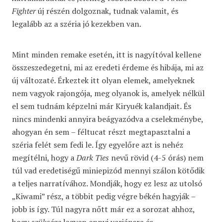
Fighter
új részén dolgoznak, tudnak valamit, és
legalább az a széria jó kezekben van.
Mint minden remake esetén, itt is nagyítóval kellene
összeszedegetni, mi az eredeti érdeme és hibája, mi az
új változaté. Érkeztek itt olyan elemek, amelyeknek
nem vagyok rajongója, meg olyanok is, amelyek nélkül
el sem tudnám képzelni már Kiryuék kalandjait. És
nincs mindenki annyira beágyazódva a cselekménybe,
ahogyan én sem – féltucat részt megtapasztalni a
széria felét sem fedi le. Így egyelőre azt is nehéz
megítélni, hogy a
Dark Ties
nevű rövid (4-5 órás) nem
túl vad eredetiségű miniepizód mennyi szálon kötődik
a teljes narratívához. Mondják, hogy ez lesz az utolsó
„Kiwami” rész, a többit pedig végre békén hagyják –
jobb is így. Túl nagyra nőtt már ez a sorozat ahhoz,