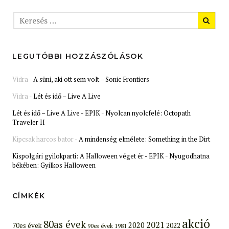
LEGUTÓBBI HOZZÁSZÓLÁSOK
Vidra
-
A süni, aki ott sem volt – Sonic Frontiers
Vidra
-
Lét és idő – Live A Live
Lét és idő – Live A Live - EPIK
-
Nyolcan nyolcfelé: Octopath
Traveler II
Kipcsak harcos bator
-
A mindenség elmélete: Something in the Dirt
Kispolgári gyilokparti: A Halloween véget ér - EPIK
-
Nyugodhatna
békében: Gyilkos Halloween
CÍMKÉK
akció
80as évek
2021
2020
70es évek
2022
90es évek
1981