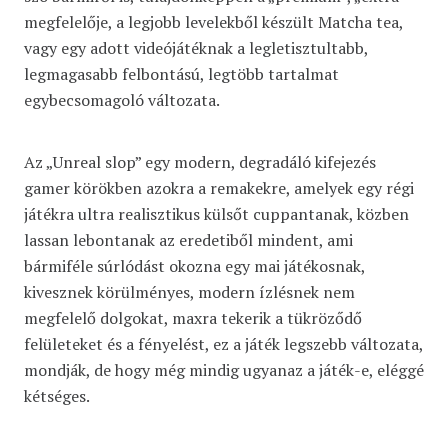
megfelelője, a legjobb levelekből készült Matcha tea,
vagy egy adott videójátéknak a legletisztultabb,
legmagasabb felbontású, legtöbb tartalmat
egybecsomagoló változata.
Az „Unreal slop” egy modern, degradáló kifejezés
gamer körökben azokra a remakekre, amelyek egy régi
játékra ultra realisztikus külsőt cuppantanak, közben
lassan lebontanak az eredetiből mindent, ami
bármiféle súrlódást okozna egy mai játékosnak,
kivesznek körülményes, modern ízlésnek nem
megfelelő dolgokat, maxra tekerik a tükröződő
felületeket és a fényelést, ez a játék legszebb változata,
mondják, de hogy még mindig ugyanaz a játék-e, eléggé
kétséges.