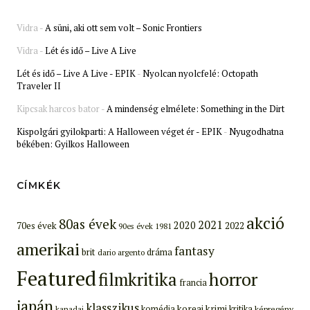
Vidra
-
A süni, aki ott sem volt – Sonic Frontiers
Vidra
-
Lét és idő – Live A Live
Lét és idő – Live A Live - EPIK
-
Nyolcan nyolcfelé: Octopath
Traveler II
Kipcsak harcos bator
-
A mindenség elmélete: Something in the Dirt
Kispolgári gyilokparti: A Halloween véget ér - EPIK
-
Nyugodhatna
békében: Gyilkos Halloween
CÍMKÉK
akció
80as évek
2021
2020
70es évek
2022
90es évek
1981
amerikai
fantasy
brit
dráma
dario argento
Featured
filmkritika
horror
francia
japán
klasszikus
koreai
krimi
komédia
kritika
képregény
kanadai