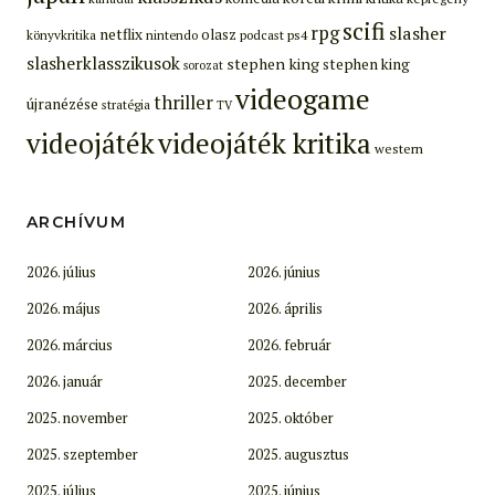
scifi
rpg
slasher
netflix
olasz
ps4
könyvkritika
nintendo
podcast
slasherklasszikusok
stephen king
stephen king
sorozat
videogame
thriller
újranézése
stratégia
TV
videojáték
videojáték kritika
western
ARCHÍVUM
2026. július
2026. június
2026. május
2026. április
2026. március
2026. február
2026. január
2025. december
2025. november
2025. október
2025. szeptember
2025. augusztus
2025. július
2025. június