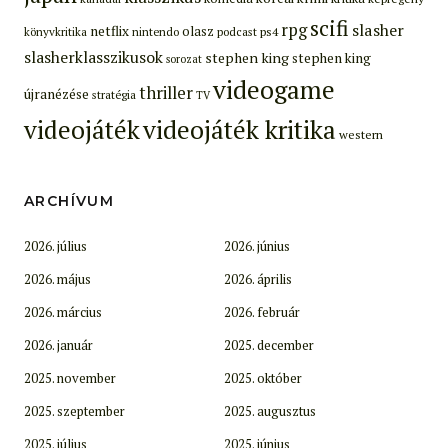
scifi
rpg
slasher
netflix
olasz
ps4
könyvkritika
nintendo
podcast
slasherklasszikusok
stephen king
stephen king
sorozat
videogame
thriller
újranézése
stratégia
TV
videojáték
videojáték kritika
western
ARCHÍVUM
2026. július
2026. június
2026. május
2026. április
2026. március
2026. február
2026. január
2025. december
2025. november
2025. október
2025. szeptember
2025. augusztus
2025. július
2025. június