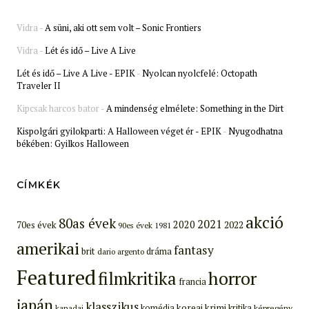
Vidra
-
A süni, aki ott sem volt – Sonic Frontiers
Vidra
-
Lét és idő – Live A Live
Lét és idő – Live A Live - EPIK
-
Nyolcan nyolcfelé: Octopath
Traveler II
Kipcsak harcos bator
-
A mindenség elmélete: Something in the Dirt
Kispolgári gyilokparti: A Halloween véget ér - EPIK
-
Nyugodhatna
békében: Gyilkos Halloween
CÍMKÉK
akció
80as évek
2021
2020
70es évek
2022
90es évek
1981
amerikai
fantasy
brit
dráma
dario argento
Featured
filmkritika
horror
francia
japán
klasszikus
koreai
krimi
komédia
kritika
képregény
kanadai