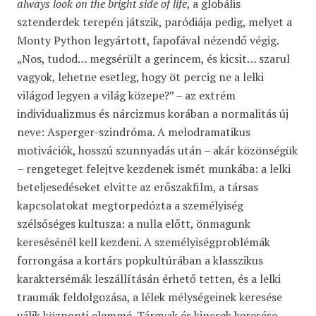
always look on the bright side of life
, a globális
sztenderdek terepén játszik, paródiája pedig, melyet a
Monty Python legyártott, fapofával nézendő végig.
„Nos, tudod… megsérült a gerincem, és kicsit… szarul
vagyok, lehetne esetleg, hogy öt percig ne a lelki
világod legyen a világ közepe?” – az extrém
individualizmus és nárcizmus korában a normalitás új
neve: Asperger-szindróma. A melodramatikus
motivációk, hosszú szunnyadás után – akár közönségük
– rengeteget felejtve kezdenek ismét munkába: a lelki
beteljesedéseket elvitte az erőszakfilm, a társas
kapcsolatokat megtorpedózta a személyiség
szélsőséges kultusza: a nulla előtt, önmagunk
keresésénél kell kezdeni. A személyiségproblémák
forrongása a kortárs popkultúrában a klasszikus
karaktersémák leszállításán érhető tetten, és a lelki
traumák feldolgozása, a lélek mélységeinek keresése
válik központi elemmé. Tárgyak és kincsek keresése