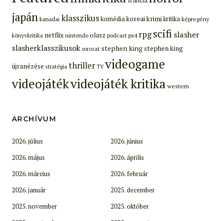
francia
japán
klasszikus
koreai
krimi
komédia
kritika
képregény
kanadai
scifi
rpg
slasher
netflix
olasz
ps4
könyvkritika
nintendo
podcast
slasherklasszikusok
stephen king
stephen king
sorozat
videogame
thriller
újranézése
stratégia
TV
videojáték
videojáték kritika
western
ARCHÍVUM
2026. július
2026. június
2026. május
2026. április
2026. március
2026. február
2026. január
2025. december
2025. november
2025. október