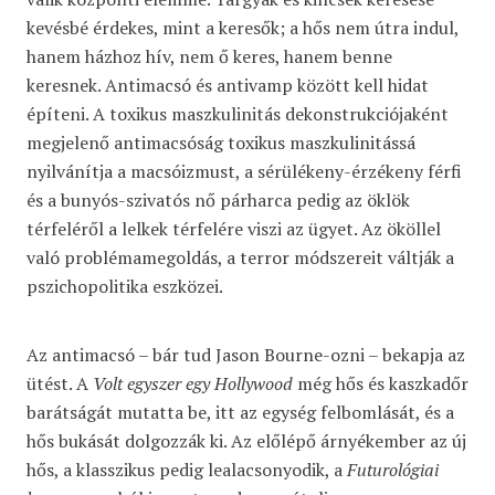
kevésbé érdekes, mint a keresők; a hős nem útra indul,
hanem házhoz hív, nem ő keres, hanem benne
keresnek. Antimacsó és antivamp között kell hidat
építeni. A toxikus maszkulinitás dekonstrukciójaként
megjelenő antimacsóság toxikus maszkulinitássá
nyilvánítja a macsóizmust, a sérülékeny-érzékeny férfi
és a bunyós-szivatós nő párharca pedig az öklök
térfeléről a lelkek térfelére viszi az ügyet. Az ököllel
való problémamegoldás, a terror módszereit váltják a
pszichopolitika eszközei.
Az antimacsó – bár tud Jason Bourne-ozni – bekapja az
ütést. A
Volt egyszer egy Hollywood
még hős és kaszkadőr
barátságát mutatta be, itt az egység felbomlását, és a
hős bukását dolgozzák ki. Az előlépő árnyékember az új
hős, a klasszikus pedig lealacsonyodik, a
Futurológiai