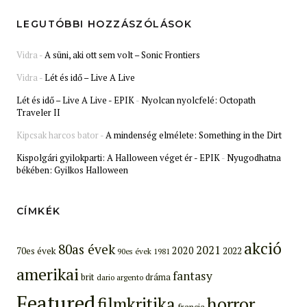
LEGUTÓBBI HOZZÁSZÓLÁSOK
Vidra
-
A süni, aki ott sem volt – Sonic Frontiers
Vidra
-
Lét és idő – Live A Live
Lét és idő – Live A Live - EPIK
-
Nyolcan nyolcfelé: Octopath
Traveler II
Kipcsak harcos bator
-
A mindenség elmélete: Something in the Dirt
Kispolgári gyilokparti: A Halloween véget ér - EPIK
-
Nyugodhatna
békében: Gyilkos Halloween
CÍMKÉK
akció
80as évek
2021
2020
70es évek
2022
90es évek
1981
amerikai
fantasy
brit
dráma
dario argento
Featured
filmkritika
horror