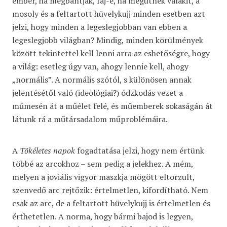
ember, ha megbántják, fáj-e, ha megütnek valakit, a
mosoly és a feltartott hüvelykujj minden esetben azt
jelzi, hogy minden a legeslegjobban van ebben a
legeslegjobb világban? Mindig, minden körülmények
között tekintettel kell lenni arra az eshetőségre, hogy
a világ: esetleg úgy van, ahogy lennie kell, ahogy
„normális”. A normális szótól, s különösen annak
jelentésétől való (ideológiai?) ódzkodás vezet a
műmesén át a műélet felé, és műemberek sokaságán át
látunk rá a műtársadalom műproblémáira.
A
Tökéletes napok
fogadtatása jelzi, hogy nem értünk
többé az arcokhoz – sem pedig a jelekhez. A mém,
melyen a joviális vigyor maszkja mögött eltorzult,
szenvedő arc rejtőzik: értelmetlen, kifordítható. Nem
csak az arc, de a feltartott hüvelykujj is értelmetlen és
érthetetlen. A norma, hogy bármi bajod is legyen,