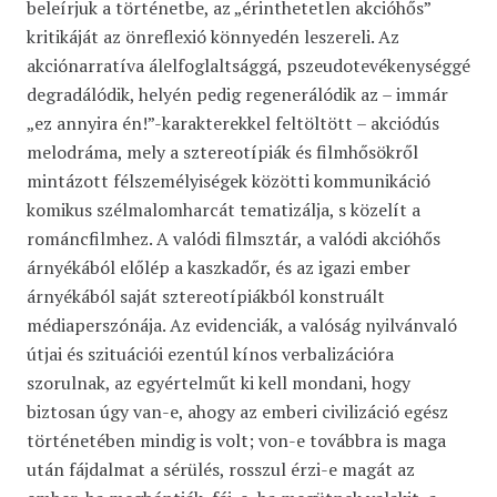
beleírjuk a történetbe, az „érinthetetlen akcióhős”
kritikáját az önreflexió könnyedén leszereli. Az
akciónarratíva álelfoglaltsággá, pszeudotevékenységgé
degradálódik, helyén pedig regenerálódik az – immár
„ez annyira én!”-karakterekkel feltöltött – akciódús
melodráma, mely a sztereotípiák és filmhősökről
mintázott félszemélyiségek közötti kommunikáció
komikus szélmalomharcát tematizálja, s közelít a
románcfilmhez. A valódi filmsztár, a valódi akcióhős
árnyékából előlép a kaszkadőr, és az igazi ember
árnyékából saját sztereotípiákból konstruált
médiaperszónája. Az evidenciák, a valóság nyilvánvaló
útjai és szituációi ezentúl kínos verbalizációra
szorulnak, az egyértelműt ki kell mondani, hogy
biztosan úgy van-e, ahogy az emberi civilizáció egész
történetében mindig is volt; von-e továbbra is maga
után fájdalmat a sérülés, rosszul érzi-e magát az