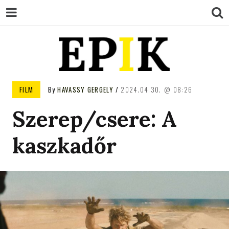
EPIK
FILM
By
HAVASSY GERGELY
2024.04.30.
08:26
Szerep/csere: A
kaszkadőr