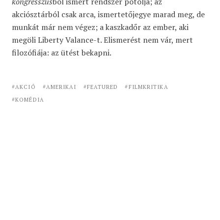
kongresszus
ból ismert rendszer pótolja; az
akciósztárból csak arca, ismertetőjegye marad meg, de
munkát már nem végez; a kaszkadőr az ember, aki
megöli Liberty Valance-t. Elismerést nem vár, mert
filozófiája: az ütést bekapni.
AKCIÓ
AMERIKAI
FEATURED
FILMKRITIKA
KOMÉDIA