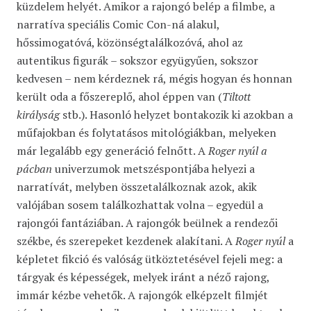
küzdelem helyét. Amikor a rajongó belép a filmbe, a
narratíva speciális Comic Con-ná alakul,
hőssimogatóvá, közönségtalálkozóvá, ahol az
autentikus figurák – sokszor együgyűen, sokszor
kedvesen – nem kérdeznek rá, mégis hogyan és honnan
került oda a főszereplő, ahol éppen van (
Tiltott
királyság
stb.). Hasonló helyzet bontakozik ki azokban a
műfajokban és folytatásos mitológiákban, melyeken
már legalább egy generáció felnőtt. A
Roger nyúl a
pácban
univerzumok metszéspontjába helyezi a
narratívát, melyben összetalálkoznak azok, akik
valójában sosem találkozhattak volna – egyedül a
rajongói fantáziában. A rajongók beülnek a rendezői
székbe, és szerepeket kezdenek alakítani. A
Roger nyúl
a
képletet fikció és valóság ütköztetésével fejeli meg: a
tárgyak és képességek, melyek iránt a néző rajong,
immár kézbe vehetők. A rajongók elképzelt filmjét