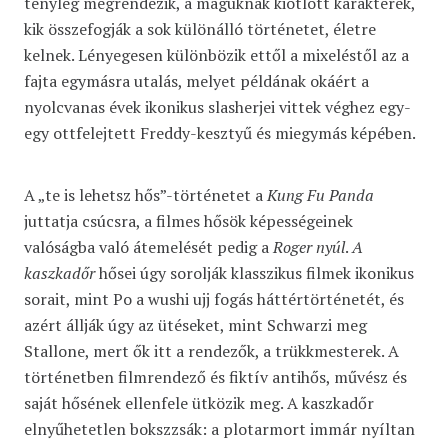
tényleg megrendezik, a maguknak kiötlött karakterek,
kik összefogják a sok különálló történetet, életre
kelnek. Lényegesen különbözik ettől a mixeléstől az a
fajta egymásra utalás, melyet példának okáért a
nyolcvanas évek ikonikus slasherjei vittek véghez egy-
egy ottfelejtett Freddy-kesztyű és miegymás képében.
A „te is lehetsz hős”-történetet a
Kung Fu Panda
juttatja csúcsra, a filmes hősök képességeinek
valóságba való átemelését pedig a
Roger nyúl
.
A
kaszkadőr
hősei úgy sorolják klasszikus filmek ikonikus
sorait, mint Po a wushi ujj fogás háttértörténetét, és
azért állják úgy az ütéseket, mint Schwarzi meg
Stallone, mert ők itt a rendezők, a trükkmesterek. A
történetben filmrendező és fiktív antihős, művész és
saját hősének ellenfele ütközik meg. A kaszkadőr
elnyűhetetlen bokszzsák: a plotarmort immár nyíltan