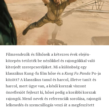
Filmrendezők és főhőseik a kétezres évek elején-
közepén tetőzték be nézőikkel és rajongóikkal való
kiterjedt szerepcseréjüket. Mi a különbség egy
klasszikus Kung-fu film hőse és a
Kung Fu Panda
Po-ja
között? A klasszikus tanul és harcol, illetve tanít és
harcol, mert ügye van, a késői korszak viszont
önreflexiót fejleszt ki, hősei pedig a korábbi korszak
rajongói. Menő nevek és referenciák sorolása, rajongói
lelkesedés és szemcsillogás veszi át a megfeszített