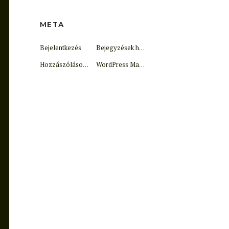
META
Bejelentkezés
Bejegyzések hírcsatorna
Hozzászólások hírcsatorna
WordPress Magyarország