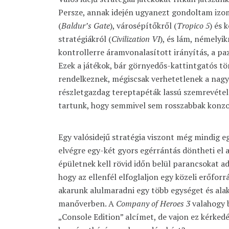
Persze, annak idején ugyanezt gondoltam izo
(
Baldur’s Gate
), városépítőkről (
Tropico 5
) és 
stratégiákról (
Civilization VI
), és lám, némelyik
kontrollerre áramvonalasított irányítás, a pa
Ezek a játékok, bár görnyedős-kattintgatós t
rendelkeznek, mégiscsak verhetetlenek a nagy
részletgazdag tereptapéták lassú szemrevétel
tartunk, hogy semmivel sem rosszabbak konzo
Egy valósidejű stratégia viszont még mindig e
elvégre egy-két gyors egérrántás döntheti el 
épületnek kell rövid időn belül parancsokat a
hogy az ellenfél elfoglaljon egy közeli erőfor
akarunk alulmaradni egy több egységet és al
manőverben. A
Company of Heroes 3
valahogy 
„Console Edition” alcímet, de vajon ez kérkedé