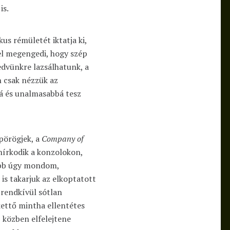
is.
kus rémületét iktatja ki,
vel megengedi, hogy szép
edvünkre lazsálhatunk, a
n csak nézzük az
á és unalmasabbá tesz
pörögjek, a
Company of
nírkodik a konzolokon,
kább úgy mondom,
is takarjuk az elkoptatott
 rendkívül sótlan
ettő mintha ellentétes
 közben elfelejtene