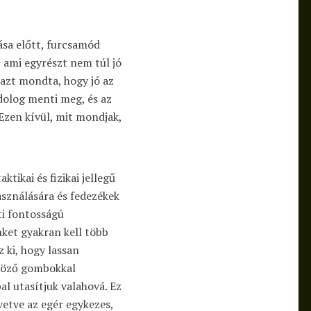
ása előtt, furcsamód
 ami egyrészt nem túl jó
 azt mondta, hogy jó az
 dolog menti meg, és az
 Ezen kívül, mit mondjak,
ktikai és fizikai jellegű
asználására és fedezékek
i fontosságú
ket gyakran kell több
 ki, hogy lassan
nböző gombokkal
l utasítjuk valahová. Ez
vetve az egér egykezes,