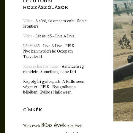
LEGUTÓBBI
HOZZÁSZÓLÁSOK
Vidra
-
A süni, aki ott sem volt – Sonic
Frontiers
Vidra
-
Lét és idő – Live A Live
Lét és idő – Live A Live - EPIK
-
Nyolcan nyolcfelé: Octopath
Traveler II
Kipcsak harcos bator
-
A mindenség
elmélete: Something in the Dirt
Kispolgári gyilokparti: A Halloween
véget ér - EPIK
-
Nyugodhatna
békében: Gyilkos Halloween
CÍMKÉK
80as évek
70es évek
90es évek