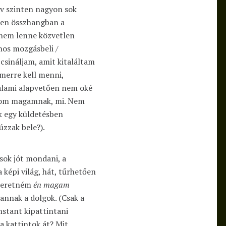
ív szinten nagyon sok
zen összhangban a
 nem lenne közvetlen
nos mozgásbeli /
csináljam, amit kitaláltam
 merre kell menni,
valami alapvetően nem oké
udom magamnak, mi. Nem
k egy küldetésben
úzzak bele?).
 sok jót mondani, a
 képi világ, hát, tűrhetően
szeretném
én magam
annak a dolgok. (Csak a
nstant kipattintani
ra kattintok át? Mit