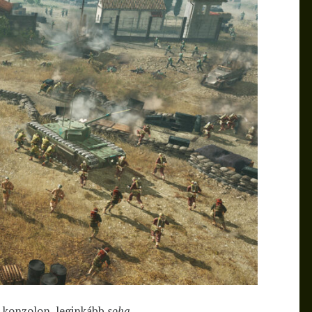
nk konzolon, leginkább
soha
.