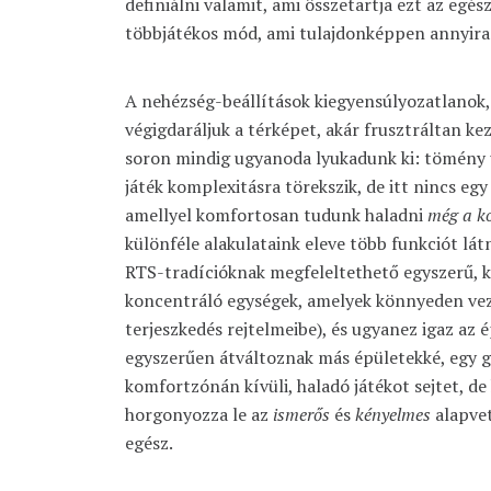
definiálni valamit, ami összetartja ezt az egés
többjátékos mód, ami tulajdonképpen annyira ü
A nehézség-beállítások kiegyensúlyozatlanok,
végigdaráljuk a térképet, akár frusztráltan kez
soron mindig ugyanoda lyukadunk ki: tömény 
játék komplexitásra törekszik, de itt nincs egy
amellyel komfortosan tudunk haladni
még a ko
különféle alakulataink eleve több funkciót lá
RTS-tradícióknak megfeleltethető egyszerű, k
koncentráló egységek, amelyek könnyeden veze
terjeszkedés rejtelmeibe), és ugyanez igaz az 
egyszerűen átváltoznak más épületekké, egy
komfortzónán kívüli, haladó játékot sejtet, de
horgonyozza le az
ismerős
és
kényelmes
alapvet
egész.