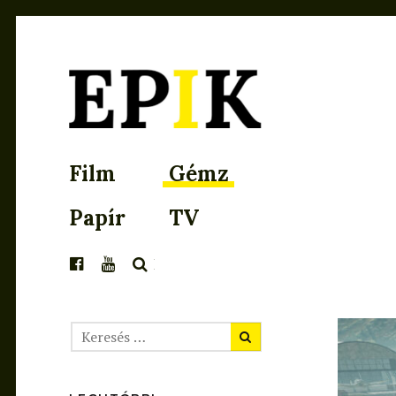
EPIK
Film
Gémz
Papír
TV
KERESÉS