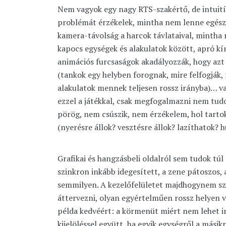
Nem vagyok egy nagy RTS-szakértő, de intuit
problémát érzékelek, mintha nem lenne egés
kamera-távolság a harcok távlataival, mintha
kapocs egységek és alakulatok között, apró kí
animációs furcsaságok akadályozzák, hogy azt 
(tankok egy helyben forognak, mire felfogják,
alakulatok mennek teljesen rossz irányba)… 
ezzel a játékkal, csak megfogalmazni nem t
pörög, nem csúszik, nem érzékelem, hol tarto
(nyerésre állok? vesztésre állok? lazíthatok? h
Grafikai és hangzásbeli oldalról sem tudok túl
szinkron inkább idegesített, a zene pátoszos, a
semmilyen. A kezelőfelületet majdhogynem 
áttervezni, olyan egyértelműen rossz helyen v
példa kedvéért: a körmenüt miért nem lehet i
kijelöléssel együtt, ha egyik egységről a másik