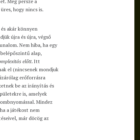
zet. Meg persze a
res, hogy nincs is.
 és akár könnyen
djük újra és újra, végső
unalom. Nem hiba, ha egy
 belépőszintű alap,
mplexitás előtt
. Itt
tnak el (nincsenek mondjuk
izárólag erőforrásra
tnek be az irányítás és
épületekre is, amelyek
 gombnyomással. Mindez
 ha a játékost nem
éseivel, már döcög az