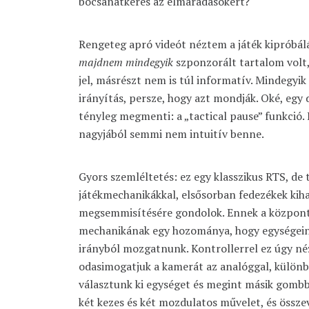
bocsánatkérés az elmaradásokért?
Rengeteg apró videót néztem a játék kipróbál
majdnem mindegyik
szponzorált tartalom volt,
jel, másrészt nem is túl informatív. Mindegyik
irányítás, persze, hogy azt mondják. Oké, egy
tényleg megmenti: a „tactical pause” funkció.
nagyjából semmi nem intuitív benne.
Gyors szemléltetés: ez egy klasszikus RTS, de ta
játékmechanikákkal, elsősorban fedezékek kih
megsemmisítésére gondolok. Ennek a központ
mechanikának egy hozománya, hogy egységein
irányból mozgatnunk. Kontrollerrel ez úgy néz
odasimogatjuk a kamerát az analóggal, külö
választunk ki egységet és megint másik gombba
két kezes és két mozdulatos művelet, és össze