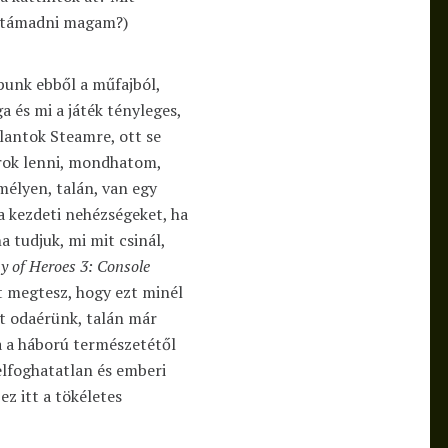
egtámadni magam?)
punk ebből a műfajból,
a és mi a játék tényleges,
llantok Steamre, ott se
rok lenni, mondhatom,
mélyen, talán, van egy
a kezdeti nehézségeket, ha
a tudjuk, mi mit csinál,
 of Heroes 3: Console
 megtesz, hogy ezt minél
nt odaérünk, talán már
ha a háború természetétől
felfoghatatlan és emberi
z itt a tökéletes