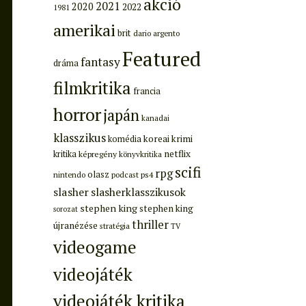
akció
2021
2020
2022
1981
amerikai
brit
dario argento
Featured
fantasy
dráma
filmkritika
francia
horror
japán
kanadai
klasszikus
koreai
krimi
komédia
netflix
kritika
képregény
könyvkritika
scifi
rpg
olasz
ps4
nintendo
podcast
slasher
slasherklasszikusok
stephen king
stephen king
sorozat
thriller
újranézése
stratégia
TV
videogame
videojáték
videojáték kritika