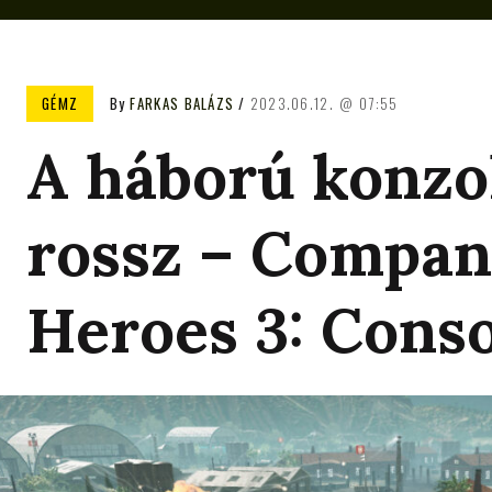
GÉMZ
By
FARKAS BALÁZS
2023.06.12.
07:55
A háború konzo
rossz – Compan
Heroes 3: Conso