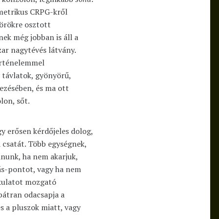
metrikus CRPG-kről
körökre osztott
nek még jobban is áll a
zar nagytévés látvány.
örténelemmel
 távlatok, gyönyörű,
ezésében, és ma ott
lon, sőt.
gy erősen kérdőjeles dolog,
a csatát. Több egységnek,
dnunk, ha nem akarjuk,
rás-pontot, vagy ha nem
akulatot mozgató
bátran odacsapja a
s a pluszok miatt, vagy