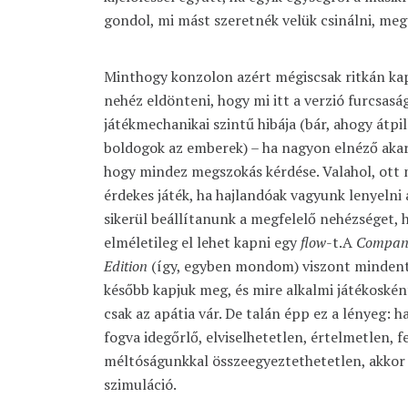
gondol, mi mást szeretnék velük csinálni, m
Minthogy konzolon azért mégiscsak ritkán ka
nehéz eldönteni, hogy mi itt a verzió furcsaság
játékmechanikai szintű hibája (bár, ahogy átpi
boldogok az emberek) – ha nagyon elnéző aka
hogy mindez megszokás kérdése. Valahol, ott 
érdekes játék, ha hajlandóak vagyunk lenyelni 
sikerül beállítanunk a megfelelő nehézséget, h
elméletileg el lehet kapni egy
flow
-t.A
Company
Edition
(így, egyben mondom) viszont mindent
később kapjuk meg, és mire alkalmi játékoské
csak az apátia vár. De talán épp ez a lényeg: 
fogva idegőrlő, elviselhetetlen, értelmetlen, 
méltóságunkkal összeegyeztethetetlen, akkor e
szimuláció.