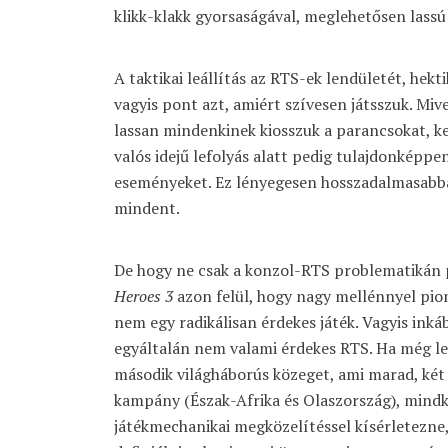
klikk-klakk gyorsaságával, meglehetősen lassú 
A taktikai leállítás az RTS-ek lendületét, hekti
vagyis pont azt, amiért szívesen játsszuk. Mi
lassan mindenkinek kiosszuk a parancsokat, k
valós idejű lefolyás alatt pedig tulajdonképpe
eseményeket. Ez lényegesen hosszadalmasabb
mindent.
De hogy ne csak a konzol-RTS problematikán 
Heroes 3
azon felül, hogy nagy mellénnyel pio
nem egy radikálisan érdekes játék. Vagyis in
egyáltalán nem valami érdekes RTS. Ha még le 
második világháborús közeget, ami marad, két
kampány (Észak-Afrika és Olaszország), mindk
játékmechanikai megközelítéssel kísérletezne,