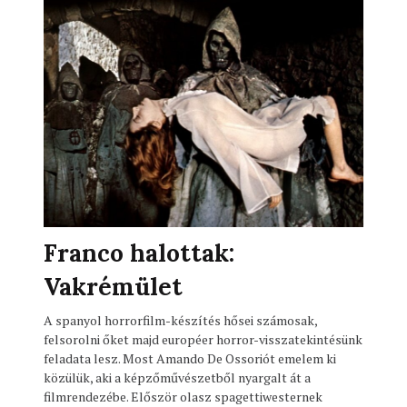
Franco halottak:
Vakrémület
A spanyol horrorfilm-készítés hősei számosak,
felsorolni őket majd européer horror-visszatekintésünk
feladata lesz. Most Amando De Ossoriót emelem ki
közülük, aki a képzőművészetből nyargalt át a
filmrendezébe. Először olasz spagettiwesternek