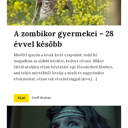
A zombikor gyermekei – 28
évvel később
Mielőtt igazán a lovak közé csapnánk, tedd fel
magadban az alábbi kérdést, kedves olvasó: Mikor
láttál utoljára olyan folytatást egy fősodorbeli filmhez,
ami teljes mértékből letolja a nézői és nagystúdiós
elvárásokat, olyan vak elszántsággal járva […]
Greff András
FILM