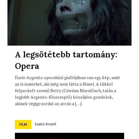
A legsötétebb tartomány:
Opera
Dario Argento operaházi giallójában van egy kép, amit
az is ismerhet, aki még nem látta a filmet. A tűkkel
felpeckelt szemű Betty (Cristina Marsillach, talán a
legjobb Argento-főszereplő) közelijére gondolok,
akinek végigcsordul az arcán a […]
Szabó Kristóf
FILM