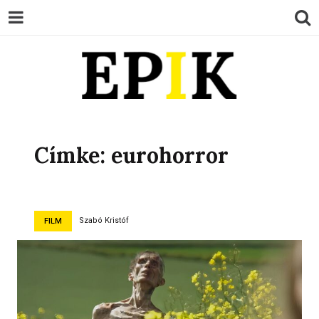
EPIK
Címke:
eurohorror
Szabó Kristóf
FILM