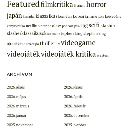
Featured
filmkritika
horror
francia
japán
klasszikus
koreai
krimi
komédia
kritika
képregény
kanadai
scifi
rpg
slasher
netflix
olasz
ps4
könyvkritika
nintendo
podcast
slasherklasszikusok
stephen king
stephen king
sorozat
videogame
thriller
újranézése
stratégia
TV
videojáték
videojáték kritika
western
ARCHÍVUM
2026. július
2026. június
2026. május
2026. április
2026. március
2026. február
2026. január
2025. december
2025. november
2025. október