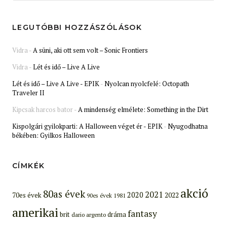
LEGUTÓBBI HOZZÁSZÓLÁSOK
Vidra
-
A süni, aki ott sem volt – Sonic Frontiers
Vidra
-
Lét és idő – Live A Live
Lét és idő – Live A Live - EPIK
-
Nyolcan nyolcfelé: Octopath
Traveler II
Kipcsak harcos bator
-
A mindenség elmélete: Something in the Dirt
Kispolgári gyilokparti: A Halloween véget ér - EPIK
-
Nyugodhatna
békében: Gyilkos Halloween
CÍMKÉK
akció
80as évek
2021
2020
70es évek
2022
90es évek
1981
amerikai
fantasy
brit
dráma
dario argento