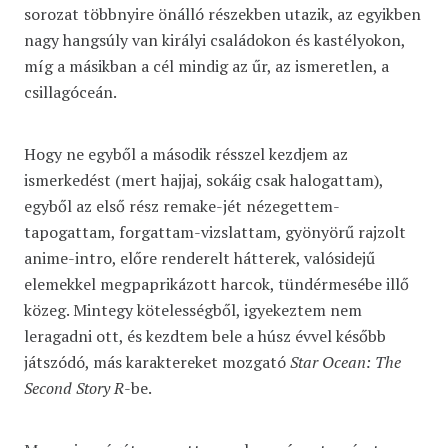
sorozat többnyire önálló részekben utazik, az egyikben
nagy hangsúly van királyi családokon és kastélyokon,
míg a másikban a cél mindig az űr, az ismeretlen, a
csillagóceán.
Hogy ne egyből a második résszel kezdjem az
ismerkedést (mert hajjaj, sokáig csak halogattam),
egyből az első rész remake-jét nézegettem-
tapogattam, forgattam-vizslattam, gyönyörű rajzolt
anime-intro, előre renderelt hátterek, valósidejű
elemekkel megpaprikázott harcok, tündérmesébe illő
közeg. Mintegy kötelességből, igyekeztem nem
leragadni ott, és kezdtem bele a húsz évvel később
játszódó, más karaktereket mozgató
Star Ocean: The
Second Story R
-be.