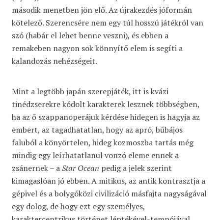
második menetben jön elő. Az újrakezdés jóformán
kötelező. Szerencsére nem egy túl hosszú játékról van
szó (habár el lehet benne veszni), és ebben a
remakeben nagyon sok könnyítő elem is segíti a
kalandozás nehézségeit.
Mint a legtöbb japán szerepjáték, itt is kvázi
tinédzserekre kódolt karakterek lesznek többségben,
ha az ő szappanoperájuk kérdése hidegen is hagyja az
embert, az tagadhatatlan, hogy az apró, bűbájos
faluból a könyörtelen, hideg kozmoszba tartás még
mindig egy leírhatatlanul vonzó eleme ennek a
zsánernek – a
Star Ocean
pedig a jelek szerint
kimagaslóan jó ebben. A mitikus, az antik kontrasztja a
gépivel és a bolygóközi civilizáció másfajta nagyságával
egy dolog, de hogy ezt egy személyes,
karaktercentrikus történet léptékével-tempójával