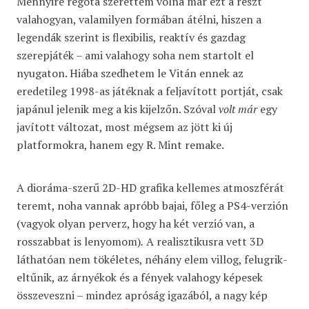
Mennyire régóta szerettem volna már ezt a részt
valahogyan, valamilyen formában átélni, hiszen a
legendák szerint is flexibilis, reaktív és gazdag
szerepjáték – ami valahogy soha nem startolt el
nyugaton. Hiába szedhetem le Vitán ennek az
eredetileg 1998-as játéknak a feljavított portját, csak
japánul jelenik meg a kis kijelzőn. Szóval
volt már
egy
javított változat, most mégsem az jött ki új
platformokra, hanem egy R. Mint remake.
A dioráma-szerű 2D-HD grafika kellemes atmoszférát
teremt, noha vannak apróbb bajai, főleg a PS4-verzión
(vagyok olyan perverz, hogy ha két verzió van, a
rosszabbat is lenyomom)
.
A realisztikusra vett 3D
láthatóan nem tökéletes, néhány elem villog, felugrik-
eltűnik, az árnyékok és a fények valahogy képesek
összeveszni – mindez apróság igazából, a nagy kép