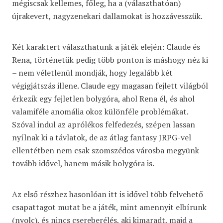
mégiscsak kellemes, főleg, ha a (választhatóan)
újrakevert, nagyzenekari dallamokat is hozzávesszük.
Két karaktert választhatunk a játék elején: Claude és
Rena, történetük pedig több ponton is máshogy néz ki
– nem véletlenül mondják, hogy legalább két
végigjátszás illene. Claude egy magasan fejlett világból
érkezik egy fejletlen bolygóra, ahol Rena él, és ahol
valamiféle anomália okoz különféle problémákat.
Szóval indul az aprólékos felfedezés, szépen lassan
nyílnak ki a távlatok, de az átlag fantasy JRPG-vel
ellentétben nem csak szomszédos városba megyünk
tovább idővel, hanem másik bolygóra is.
Az első részhez hasonlóan itt is idővel több felvehető
csapattagot mutat be a játék, mint amennyit elbírunk
(nyolc), és nincs csereberélés, aki kimaradt, majd a