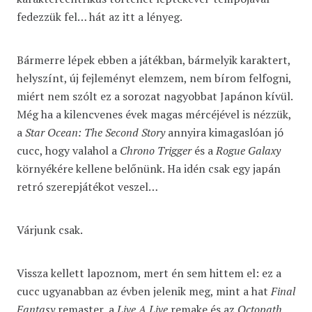
fedezzük fel… hát az itt a lényeg.
Bármerre lépek ebben a játékban, bármelyik karaktert,
helyszínt, új fejleményt elemzem, nem bírom felfogni,
miért nem szólt ez a sorozat nagyobbat Japánon kívül.
Még ha a kilencvenes évek magas mércéjével is nézzük,
a
Star Ocean: The Second Story
annyira kimagaslóan jó
cucc, hogy valahol a
Chrono Trigger
és a
Rogue Galaxy
környékére kellene belőnünk. Ha idén csak egy japán
retró szerepjátékot veszel…
Várjunk csak.
Vissza kellett lapoznom, mert én sem hittem el: ez a
cucc ugyanabban az évben jelenik meg, mint a hat
Final
Fantasy
remaster, a
Live A Live
remake és az
Octopath