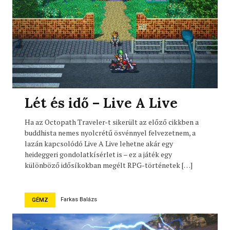
Lét és idő – Live A Live
Ha az Octopath Traveler-t sikerült az előző cikkben a
buddhista nemes nyolcrétű ösvénnyel felvezetnem, a
lazán kapcsolódó Live A Live lehetne akár egy
heideggeri gondolatkísérlet is – ez a játék egy
különböző idősíkokban megélt RPG-történetek […]
Farkas Balázs
GÉMZ