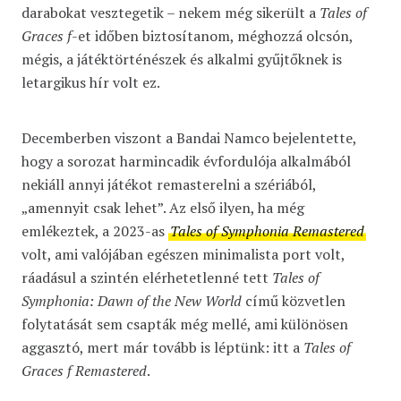
darabokat vesztegetik – nekem még sikerült a
Tales of
Graces f
-et időben biztosítanom, méghozzá olcsón,
mégis, a játéktörténészek és alkalmi gyűjtőknek is
letargikus hír volt ez.
Decemberben viszont a Bandai Namco bejelentette,
hogy a sorozat harmincadik évfordulója alkalmából
nekiáll annyi játékot remasterelni a szériából,
„amennyit csak lehet”. Az első ilyen, ha még
emlékeztek, a 2023-as
Tales of Symphonia Remastered
volt, ami valójában egészen minimalista port volt,
ráadásul a szintén elérhetetlenné tett
Tales of
Symphonia: Dawn of the New World
című közvetlen
folytatását sem csapták még mellé, ami különösen
aggasztó, mert már tovább is léptünk: itt a
Tales of
Graces f Remastered
.