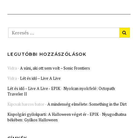
LEGUTÓBBI HOZZÁSZÓLÁSOK
Vidra
-
A süni, aki ott sem volt – Sonic Frontiers
Vidra
-
Lét és idő – Live A Live
Lét és idő – Live A Live - EPIK
-
Nyolcan nyolcfelé: Octopath
Traveler II
Kipcsak harcos bator
-
A mindenség elmélete: Something in the Dirt
Kispolgári gyilokparti: A Halloween véget ér - EPIK
-
Nyugodhatna
békében: Gyilkos Halloween