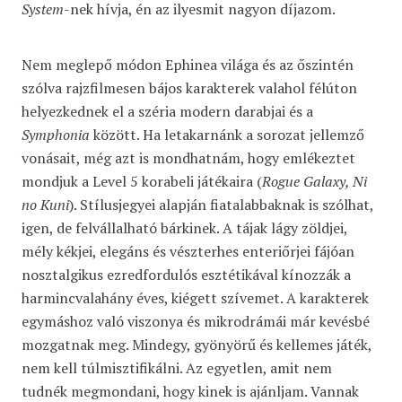
System
-nek hívja, én az ilyesmit nagyon díjazom.
Nem meglepő módon Ephinea világa és az őszintén
szólva rajzfilmesen bájos karakterek valahol félúton
helyezkednek el a széria modern darabjai és a
Symphonia
között. Ha letakarnánk a sorozat jellemző
vonásait, még azt is mondhatnám, hogy emlékeztet
mondjuk a Level 5 korabeli játékaira (
Rogue Galaxy, Ni
no Kuni
). Stílusjegyei alapján fiatalabbaknak is szólhat,
igen, de felvállalható bárkinek. A tájak lágy zöldjei,
mély kékjei, elegáns és vészterhes enteriőrjei fájóan
nosztalgikus ezredfordulós esztétikával kínozzák a
harmincvalahány éves, kiégett szívemet. A karakterek
egymáshoz való viszonya és mikrodrámái már kevésbé
mozgatnak meg. Mindegy, gyönyörű és kellemes játék,
nem kell túlmisztifikálni. Az egyetlen, amit nem
tudnék megmondani, hogy kinek is ajánljam. Vannak