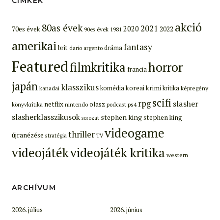
CÍMKÉK
akció
80as évek
2021
2020
70es évek
2022
90es évek
1981
amerikai
fantasy
brit
dráma
dario argento
Featured
filmkritika
horror
francia
japán
klasszikus
koreai
krimi
komédia
kritika
képregény
kanadai
scifi
rpg
slasher
netflix
olasz
ps4
könyvkritika
nintendo
podcast
slasherklasszikusok
stephen king
stephen king
sorozat
videogame
thriller
újranézése
stratégia
TV
videojáték
videojáték kritika
western
ARCHÍVUM
2026. július
2026. június