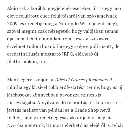
Akárcsak a korábbi megjelenés esetében, itt is egy már
eleve felújított cucc felújításáról van szó (amelynek
2009-es eredetije még a Nintendo Wii-n jelent meg),
szóval megint csak nézegetek, hogy valójában semmi
újat nem lehet elmondani róla – csak a szokásos
érveimet tudom hozni: íme egy szépre polírozott, de
eredeti stílusát megtartó JRPG, elérhető új
platformokon, fin.
Mentségére szóljon, a
Tales of Graces f Remastered
mintha egy kicsivel több erőfeszítést tenne, hogy az új
játékosokat könnyebben bevonzza színes kis
mesevilágába. A nyilvánvaló felbontás- és képfrissítés-
javítás mellett van például ez a Grade Shop nevű
felület, amely eredetileg csak akkor jelent meg, ha
NG+-ba mentünk, itt most elérhető az elejéről is, tehát