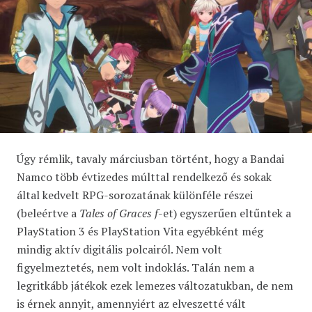
Úgy rémlik, tavaly márciusban történt, hogy a Bandai
Namco több évtizedes múlttal rendelkező és sokak
által kedvelt RPG-sorozatának különféle részei
(beleértve a
Tales of Graces f
-et) egyszerűen eltűntek a
PlayStation 3 és PlayStation Vita egyébként még
mindig aktív digitális polcairól. Nem volt
figyelmeztetés, nem volt indoklás. Talán nem a
legritkább játékok ezek lemezes változatukban, de nem
is érnek annyit, amennyiért az elveszetté vált