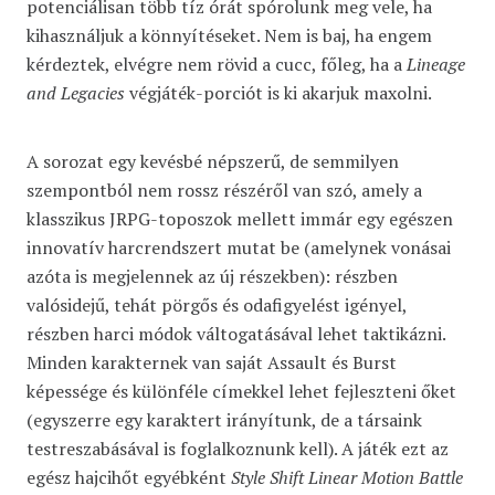
potenciálisan több tíz órát spórolunk meg vele, ha
kihasználjuk a könnyítéseket. Nem is baj, ha engem
kérdeztek, elvégre nem rövid a cucc, főleg, ha a
Lineage
and Legacies
végjáték-porciót is ki akarjuk maxolni.
A sorozat egy kevésbé népszerű, de semmilyen
szempontból nem rossz részéről van szó, amely a
klasszikus JRPG-toposzok mellett immár egy egészen
innovatív harcrendszert mutat be (amelynek vonásai
azóta is megjelennek az új részekben): részben
valósidejű, tehát pörgős és odafigyelést igényel,
részben harci módok váltogatásával lehet taktikázni.
Minden karakternek van saját Assault és Burst
képessége és különféle címekkel lehet fejleszteni őket
(egyszerre egy karaktert irányítunk, de a társaink
testreszabásával is foglalkoznunk kell). A játék ezt az
egész hajcihőt egyébként
Style Shift Linear Motion Battle