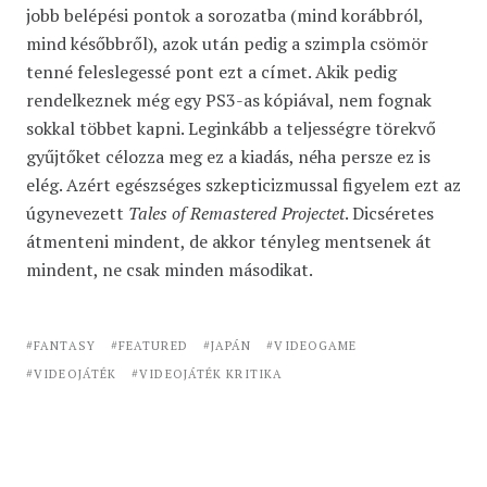
jobb belépési pontok a sorozatba (mind korábbról,
mind későbbről), azok után pedig a szimpla csömör
tenné feleslegessé pont ezt a címet. Akik pedig
rendelkeznek még egy PS3-as kópiával, nem fognak
sokkal többet kapni. Leginkább a teljességre törekvő
gyűjtőket célozza meg ez a kiadás, néha persze ez is
elég. Azért egészséges szkepticizmussal figyelem ezt az
úgynevezett
Tales of Remastered Projectet
. Dicséretes
átmenteni mindent, de akkor tényleg mentsenek át
mindent, ne csak minden másodikat.
FANTASY
FEATURED
JAPÁN
VIDEOGAME
VIDEOJÁTÉK
VIDEOJÁTÉK KRITIKA