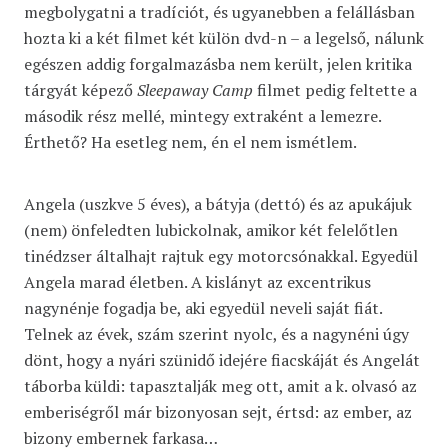
megbolygatni a tradíciót, és ugyanebben a felállásban
hozta ki a két filmet két külön dvd-n – a legelső, nálunk
egészen addig forgalmazásba nem került, jelen kritika
tárgyát képező
Sleepaway Camp
filmet pedig feltette a
második rész mellé, mintegy extraként a lemezre.
Érthető? Ha esetleg nem, én el nem ismétlem.
Angela (uszkve 5 éves), a bátyja (dettó) és az apukájuk
(nem) önfeledten lubickolnak, amikor két felelőtlen
tinédzser általhajt rajtuk egy motorcsónakkal. Egyedül
Angela marad életben. A kislányt az excentrikus
nagynénje fogadja be, aki egyedül neveli saját fiát.
Telnek az évek, szám szerint nyolc, és a nagynéni úgy
dönt, hogy a nyári szünidő idejére fiacskáját és Angelát
táborba küldi: tapasztalják meg ott, amit a k. olvasó az
emberiségről már bizonyosan sejt, értsd: az ember, az
bizony embernek farkasa…