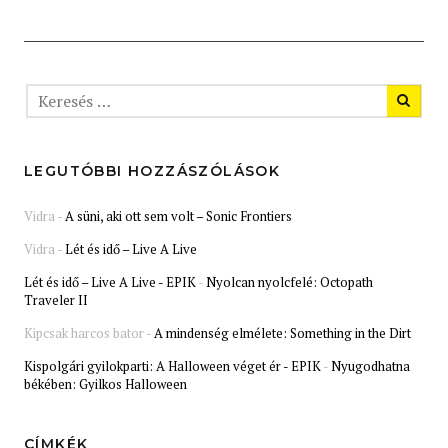
LEGUTÓBBI HOZZÁSZÓLÁSOK
Vidra
-
A süni, aki ott sem volt – Sonic Frontiers
Vidra
-
Lét és idő – Live A Live
Lét és idő – Live A Live - EPIK
-
Nyolcan nyolcfelé: Octopath
Traveler II
Kipcsak harcos bator
-
A mindenség elmélete: Something in the Dirt
Kispolgári gyilokparti: A Halloween véget ér - EPIK
-
Nyugodhatna
békében: Gyilkos Halloween
CÍMKÉK