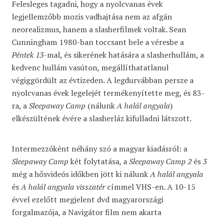
Felesleges tagadni, hogy a nyolcvanas évek
legjellemzőbb mozis vadhajtása nem az afgán
neorealizmus, hanem a slasherfilmek voltak. Sean
Cunningham 1980-ban toccsant bele a véresbe a
Péntek 13
-mal, és sikerének hatására a slasherhullám, a
kedvenc hullám vasúton, megállíthatatlanul
végiggördült az évtizeden. A legdurvábban persze a
nyolcvanas évek legelejét termékenyítette meg, és 83-
ra, a
Sleepaway Camp
(nálunk
A halál angyala
)
elkészültének évére a slasherláz kifulladni látszott.
Intermezzóként néhány szó a magyar kiadásról: a
Sleepaway Camp
két folytatása, a
Sleepaway Camp 2
és
3
még a hősvideós időkben jött ki nálunk
A halál angyala
és
A halál angyala visszatér
címmel VHS-en. A 10-15
évvel ezelőtt megjelent dvd magyarországi
forgalmazója, a Navigátor film nem akarta