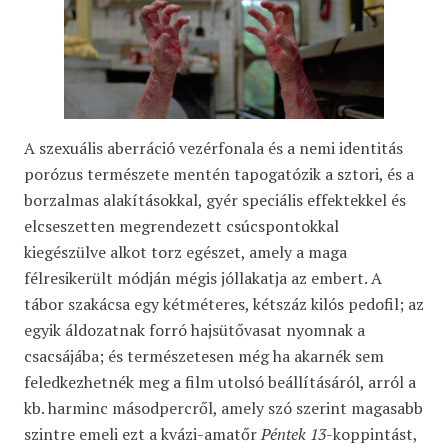
A szexuális aberráció vezérfonala és a nemi identitás
porózus természete mentén tapogatózik a sztori, és a
borzalmas alakításokkal, gyér speciális effektekkel és
elcseszetten megrendezett csúcspontokkal
kiegészülve alkot torz egészet, amely a maga
félresikerült módján mégis jóllakatja az embert. A
tábor szakácsa egy kétméteres, kétszáz kilós pedofil; az
egyik áldozatnak forró hajsütővasat nyomnak a
csacsájába; és természetesen még ha akarnék sem
feledkezhetnék meg a film utolsó beállításáról, arról a
kb. harminc másodpercről, amely szó szerint magasabb
szintre emeli ezt a kvázi-amatőr
Péntek 13
-koppintást,