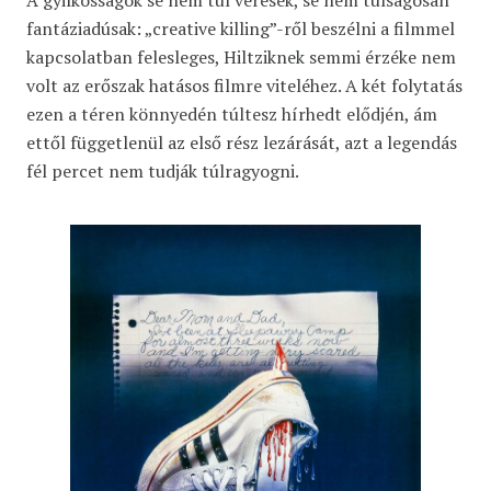
fantáziadúsak: „creative killing”-ről beszélni a filmmel
kapcsolatban felesleges, Hiltziknek semmi érzéke nem
volt az erőszak hatásos filmre viteléhez. A két folytatás
ezen a téren könnyedén túltesz hírhedt elődjén, ám
ettől függetlenül az első rész lezárását, azt a legendás
fél percet nem tudják túlragyogni.