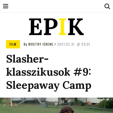
EPIK
FILM
By
WOSTRY FERENC
2021.03.31.
09:01
Slasher-
klasszikusok #9:
Sleepaway Camp