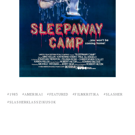
1983
AMERIKAI
FEATURED
FILMKRITIKA
SLASHER
SLASHERKLASSZIKUSOK