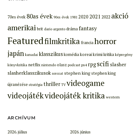
akció
80as évek
2021
2020
70es évek
2022
90es évek
1981
amerikai
fantasy
brit
dráma
dario argento
Featured
filmkritika
horror
francia
japán
klasszikus
koreai
krimi
komédia
kritika
képregény
kanadai
scifi
rpg
slasher
netflix
olasz
ps4
könyvkritika
nintendo
podcast
slasherklasszikusok
stephen king
stephen king
sorozat
videogame
thriller
újranézése
stratégia
TV
videojáték
videojáték kritika
western
ARCHÍVUM
2026. július
2026. június