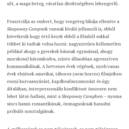
sőt, a maga beteg, váratlan direktségében lehengerlő.
Frusztrálja az embert, hogy rengeteg hibája ellenére a
Sleepaway Camp
nek vannak kiváló jellemzői is, ebből
következik hogy értő kezek ebből a filmből sokkal
többet ki tudtak volna hozni: nagyszerűen kellemetlen
például ahogy a gyerekek bánnak egymással, ahogy
mocskosul káromkodva, szinte állandóan agresszíven
kommunikálnak. A hetvenes évek végének, nyolcvanas
évek elejének amerikai, táboros (nem horror) filmjeiben
ennyi kurvaanyázást, kapdbeafaszomozást és úgy
általában, interperszonális konfliktust összesen nem
lehet látni-hallani, mint a
Sleepaway Camp
ben – nyoma
sincs hamis romantikának, önmagunknak hazudni
próbáló nosztalgiának.
A gyilkosságok se nem túl véresek, se nem túlságosan