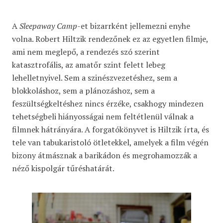
A
Sleepaway Camp
-et bizarrként jellemezni enyhe
volna. Robert Hiltzik rendezőnek ez az egyetlen filmje,
ami nem meglepő, a rendezés szó szerint
katasztrofális, az amatőr szint felett lebeg
lehelletnyivel. Sem a szinészvezetéshez, sem a
blokkoláshoz, sem a plánozáshoz, sem a
feszültségkeltéshez nincs érzéke, csakhogy mindezen
tehetségbeli hiányosságai nem feltétlenül válnak a
filmnek hátrányára. A forgatókönyvet is Hiltzik írta, és
tele van tabukaristoló ötletekkel, amelyek a film végén
bizony átmásznak a barikádon és megrohamozzák a
néző kispolgár tűréshatárát.