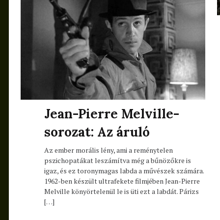
Jean-Pierre Melville-
sorozat: Az áruló
Az ember morális lény, ami a reménytelen
pszichopatákat leszámítva még a bűnözőkre is
igaz, és ez toronymagas labda a művészek számára.
1962-ben készült ultrafekete filmjében Jean-Pierre
Melville könyörtelenül le is üti ezt a labdát. Párizs
[…]