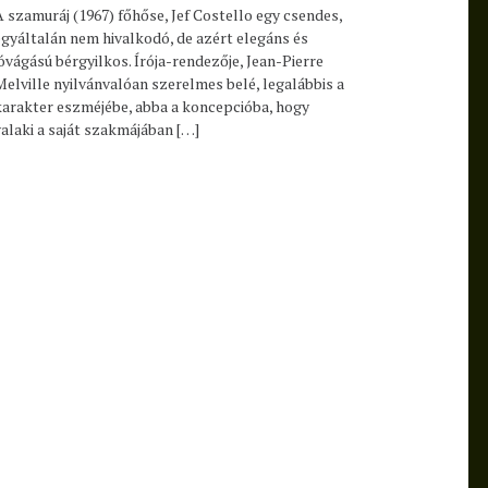
A szamuráj (1967) főhőse, Jef Costello egy csendes,
egyáltalán nem hivalkodó, de azért elegáns és
jóvágású bérgyilkos. Írója-rendezője, Jean-Pierre
Melville nyilvánvalóan szerelmes belé, legalábbis a
karakter eszméjébe, abba a koncepcióba, hogy
valaki a saját szakmájában […]