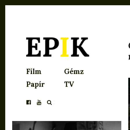
EPIK
Film
Gémz
Papír
TV
KERESÉS