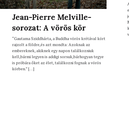
Jean-Pierre Melville-
sorozat: A vörös kör
“Gautama Sziddhárta, a Buddha vörös krétával kört
rajzolt a földre,és azt mondta: Azoknak az
embereknek, akiknek egy napon találkozniuk
kell,bármi legyen is addigi sorsuk,bárhogyan tegye
is próbára őket az élet, találkozni fognak a vörös
körben.” […]