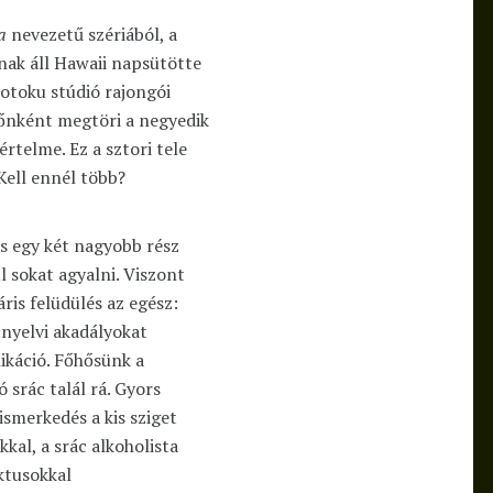
a
nevezetű szériából, a
ak áll Hawaii napsütötte
otoku stúdió rajongói
időnként megtöri a negyedik
rtelme. Ez a sztori tele
Kell ennél több?
 is egy két nagyobb rész
l sokat agyalni. Viszont
ris felüdülés az egész:
 nyelvi akadályokat
ikáció. Főhősünk a
 srác talál rá. Gyors
smerkedés a kis sziget
kkal, a srác alkoholista
ktusokkal