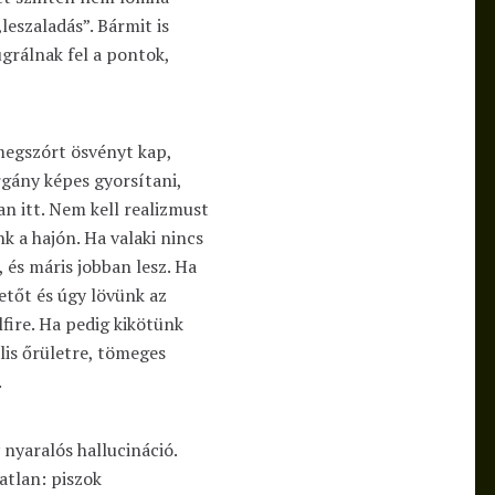
leszaladás”. Bármit is
grálnak fel a pontok,
 megszórt ösvényt kap,
rgány képes gyorsítani,
n itt. Nem kell realizmust
k a hajón. Ha valaki nincs
 és máris jobban lesz. Ha
vetőt és úgy lövünk az
lfire. Ha pedig kikötünk
lis őrületre, tömeges
.
 nyaralós hallucináció.
atlan: piszok