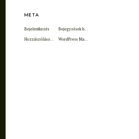
META
Bejelentkezés
Bejegyzések hírcsatorna
Hozzászólások hírcsatorna
WordPress Magyarország