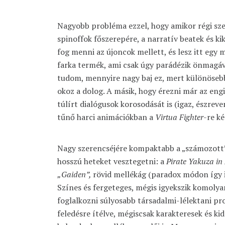
Nagyobb probléma ezzel, hogy amikor régi sze
spinoffok főszerepére, a narratív beatek és ki
fog menni az újoncok mellett, és lesz itt egy m
farka termék, ami csak úgy parádézik önmagáv
tudom, mennyire nagy baj ez, mert különöse
okoz a dolog. A másik, hogy érezni már az eng
túlírt dialógusok korosodását is (igaz, észrev
tűnő harci animációkban a
Virtua Fighter
-re ké
Nagy szerencséjére kompaktabb a „számozott” 
hosszú heteket vesztegetni: a
Pirate Yakuza in
„Gaiden”,
rövid mellékág (paradox módon így i
Színes és fergeteges, mégis igyekszik komol
foglalkozni súlyosabb társadalmi-lélektani p
feledésre ítélve, mégiscsak karakteresek és k