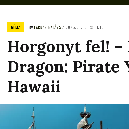
GÉMZ
By
FARKAS BALÁZS
2025.03.03.
11:43
Horgonyt fel! – 
Dragon: Pirate 
Hawaii