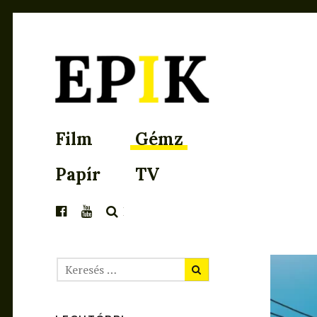
EPIK
Film
Gémz
Papír
TV
KERESÉS