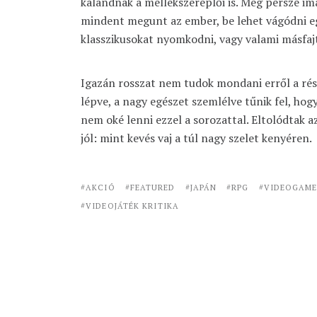
kalandnak a mellékszereplői is. Meg persze i
mindent megunt az ember, be lehet vágódni e
klasszikusokat nyomkodni, vagy valami másfajt
Igazán rosszat nem tudok mondani erről a rés
lépve, a nagy egészet szemlélve tűnik fel, ho
nem oké lenni ezzel a sorozattal. Eltolódtak 
jól: mint kevés vaj a túl nagy szelet kenyéren.
AKCIÓ
FEATURED
JAPÁN
RPG
VIDEOGAM
VIDEOJÁTÉK KRITIKA