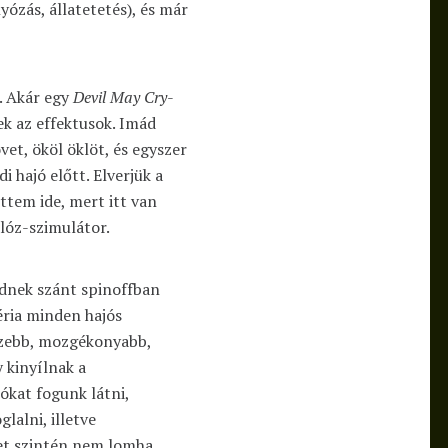
ózás, állatetetés), és már
. Akár egy
Devil May Cry
-
ek az effektusok. Imád
vet, ököl öklöt, és egyszer
i hajó előtt. Elverjük a
ettem ide, mert itt van
alóz-szimulátor.
vidnek szánt spinoffban
éria minden hajós
ízebb, mozgékonyabb,
 kinyílnak a
jókat fogunk látni,
glalni, illetve
ket szintén nem lomha