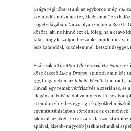
Drága régi jóbarátunk az egykoron még
Yakuz
szemfedős mókamester, Madzsima Goro kalózn
szigetvilágában. Nincs olyan ember a Ryu Ga G
között, aki ne hinné ezt el, főleg, ha a csávó 
falat, hogy kiszóljon hozzánk: mindennek van é
lesz kalanddal, küzdelemmel, kétszínűséggel. 
Akárcsak a
The Man Who Erased His Name
, ez
közé érkező
Like a Dragon
-spinoff, amin kár tú
így, hogy nekem az
Infinite Wealth
kimaradt, má
Hawaii egy remek vérfrissítés a szériának, és a
elegánsan kukába dobva nincs is túl sok kompl
strandon ébred és egy tigriskölyökkel mászkáló
egymásutániságban történnek az események: i
lakóival, az őket terrorizáló klasszicista kalózo
apjával, kisebb-nagyobb játékmechanikai aspe