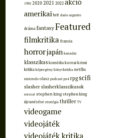
akció
2021
2020
2022
1981
amerikai
brit
dario argento
Featured
fantasy
dráma
filmkritika
francia
horror
japán
kanadai
klasszikus
koreai
krimi
komédia
netflix
kritika
képregény
könyvkritika
scifi
rpg
olasz
ps4
nintendo
podcast
slasher
slasherklasszikusok
stephen king
stephen king
sorozat
thriller
újranézése
stratégia
TV
videogame
videojáték
videojáték kritika