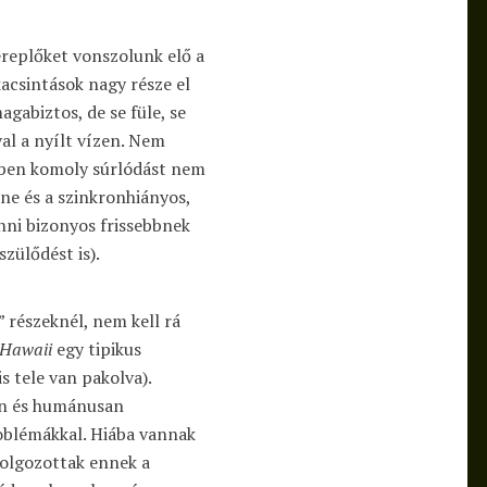
replőket vonszolunk elő a
kacsintások nagy része el
agabiztos, de se füle, se
al a nyílt vízen. Nem
bben komoly súrlódást nem
ine és a szinkronhiányos,
enni bizonyos frissebbnek
szülődést is).
részeknél, nem kell rá
 Hawaii
egy tipikus
s tele van pakolva).
yan és humánusan
roblémákkal. Hiába vannak
idolgozottak ennek a