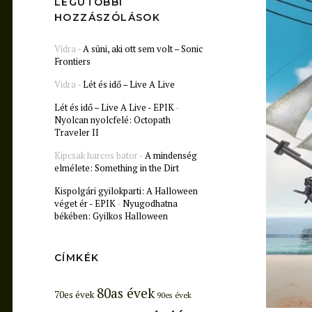
LEGUTÓBBI
HOZZÁSZÓLÁSOK
Vidra
-
A süni, aki ott sem volt – Sonic
Frontiers
Vidra
-
Lét és idő – Live A Live
Lét és idő – Live A Live - EPIK
-
Nyolcan nyolcfelé: Octopath
Traveler II
Kipcsak harcos bator
-
A mindenség
elmélete: Something in the Dirt
Kispolgári gyilokparti: A Halloween
véget ér - EPIK
-
Nyugodhatna
békében: Gyilkos Halloween
CÍMKÉK
80as évek
70es évek
90es évek