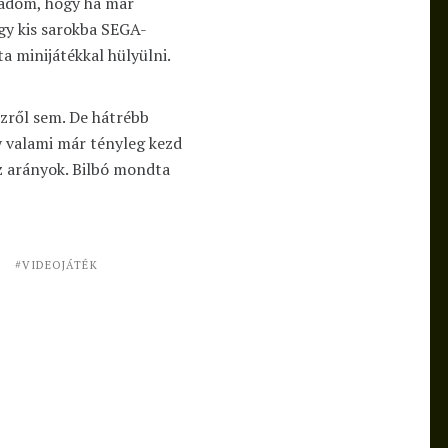
mádom, hogy ha már
gy kis sarokba SEGA-
a minijátékkal hülyülni.
zről sem. De hátrébb
gy valami már tényleg kezd
az arányok. Bilbó mondta
E
VIDEOJÁTÉK