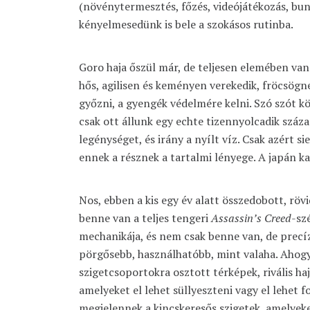
(növénytermesztés, főzés, videójátékozás, buny
kényelmesedünk is bele a szokásos rutinba.
Goro haja őszül már, de teljesen elemében van
hős, agilisen és keményen verekedik, fröcsögn
győzni, a gyengék védelmére kelni. Szó szót kö
csak ott állunk egy echte tizennyolcadik század
legénységet, és irány a nyílt víz. Csak azért si
ennek a résznek a tartalmi lényege. A japán k
Nos, ebben a kis egy év alatt összedobott, rö
benne van a teljes tengeri
Assassin’s Creed
-sz
mechanikája, és nem csak benne van, de prec
pörgősebb, használhatóbb, mint valaha. Ahogy
szigetcsoportokra osztott térképek, rivális ha
amelyeket el lehet süllyeszteni vagy el lehet fo
megjelennek a kincskeresős szigetek, amelye