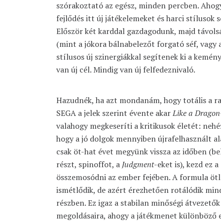
szórakoztató az egész, minden percben. Ahogy
fejlődés itt új játékelemeket és harci stílusok
Először két karddal gazdagodunk, majd távolsá
(mint a jókora bálnabelezőt forgató séf, vagy a
stílusos új szinergiákkal segítenek ki a kemé
van új cél. Mindig van új felfedeznivaló.
Hazudnék, ha azt mondanám, hogy totális a ra
SEGA a jelek szerint évente akar
Like a Dragon
valahogy megkeseríti a kritikusok életét: nehé
hogy a jó dolgok mennyiben újrafelhasznált a
csak öt-hat évet megyünk vissza az időben (b
részt, spinoffot, a
Judgment
-eket is), kezd ez 
összemosódni az ember fejében. A formula öt
ismétlődik, de azért érezhetően rotálódik m
részben. Ez igaz a stabilan minőségi átvezetők
megoldásaira, ahogy a játékmenet különböző e