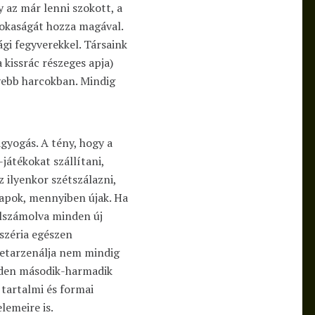
 az már lenni szokott, a
 sokaságát hozza magával.
gi fegyverekkel. Társaink
 kissrác részeges apja)
nyebb harcokban. Mindig
gyogás. A tény, hogy a
-játékokat szállítani,
z ilyenkor szétszálazni,
lapok, mennyiben újak. Ha
elszámolva minden új
a széria egészen
letarzenálja nem mindig
inden második-harmadik
 tartalmi és formai
lemeire is.