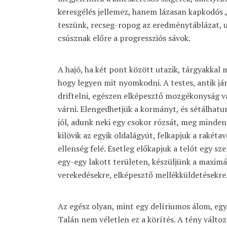
keresgélés jellemez, hanem lázasan kapkodós „
teszünk, recseg-ropog az eredménytáblázat, u
csúsznak előre a progressziós sávok.
A hajó, ha két pont között utazik, tárgyakkal
hogy legyen mit nyomkodni. A testes, antik já
driftelni, egészen elképesztő mozgékonyság va
várni. Elengedhetjük a kormányt, és sétálhatun
jól, adunk neki egy csokor rózsát, meg minden,
kilövik az egyik oldalágyút, felkapjuk a rakéta
ellenség felé. Esetleg előkapjuk a telót egy sze
egy-egy lakott területen, készüljünk a maximá
verekedésekre, elképesztő mellékküldetésekre
Az egész olyan, mint egy delíriumos álom, egy
Talán nem véletlen ez a körítés. A tény változ