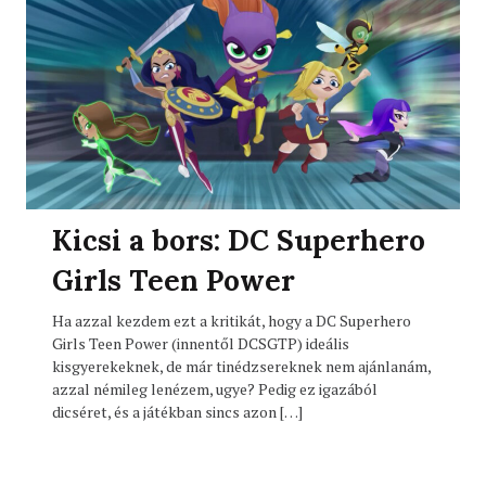
Kicsi a bors: DC Superhero
Girls Teen Power
Ha azzal kezdem ezt a kritikát, hogy a DC Superhero
Girls Teen Power (innentől DCSGTP) ideális
kisgyerekeknek, de már tinédzsereknek nem ajánlanám,
azzal némileg lenézem, ugye? Pedig ez igazából
dicséret, és a játékban sincs azon […]