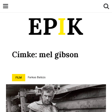
EPIK
Címke:
mel gibson
Farkas Balázs
FILM