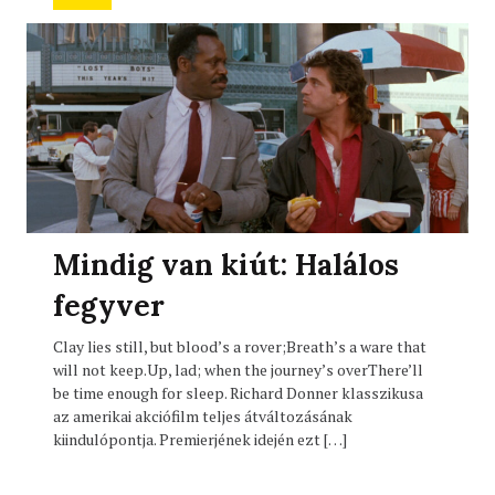
Mindig van kiút: Halálos
fegyver
Clay lies still, but blood’s a rover;Breath’s a ware that
will not keep.Up, lad; when the journey’s overThere’ll
be time enough for sleep. Richard Donner klasszikusa
az amerikai akciófilm teljes átváltozásának
kiindulópontja. Premierjének idején ezt […]