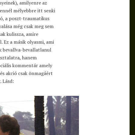
yeinek), amilyenre az
 ennél mélyebbre itt senki
ió, a poszt-traumatikus
gyalása még csak meg sem
sak kulissza, amire
. Ez a másik olyasmi, ami
k bevallva-bevallatlanul
sztalatra, hanem
zociális kommentár amely
 és akció csak önmagáért
. Lásd: