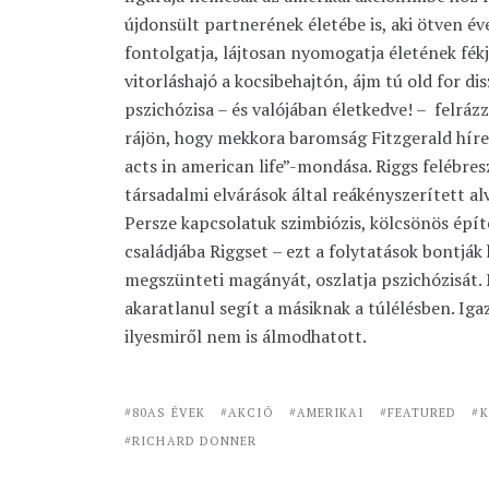
újdonsült partnerének életébe is, aki ötven é
fontolgatja, lájtosan nyomogatja életének fékj
vitorláshajó a kocsibehajtón, ájm tú old for dis
pszichózisa – és valójában életkedve! – felráz
rájön, hogy mekkora baromság Fitzgerald híre
acts in american life”-mondása. Riggs felébres
társadalmi elvárások által reákényszerített alv
Persze kapcsolatuk szimbiózis, kölcsönös épí
családjába Riggset – ezt a folytatások bontják k
megszünteti magányát, oszlatja pszichózisát. 
akaratlanul segít a másiknak a túlélésben. Ig
ilyesmiről nem is álmodhatott.
80AS ÉVEK
AKCIÓ
AMERIKAI
FEATURED
K
RICHARD DONNER