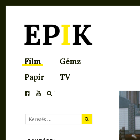
EPIK
Film
Gémz
Papír
TV
KERESÉS