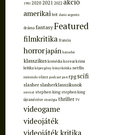
akció
2021
2020
2022
1981
amerikai
brit
dario argento
Featured
fantasy
dráma
filmkritika
francia
horror
japán
kanadai
klasszikus
koreai
krimi
komédia
netflix
kritika
képregény
könyvkritika
scifi
rpg
olasz
ps4
nintendo
podcast
slasher
slasherklasszikusok
stephen king
stephen king
sorozat
thriller
újranézése
stratégia
TV
videogame
videojáték
videojáték kritika