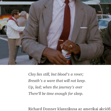
Clay lies still, but blood’s a rover;
Breath’s a ware that will not keep.
Up, lad; when the journey’s over
There’ll be time enough for sleep.
Richard Donner klasszikusa az amerikai akciófi