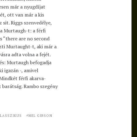
vesen már a nyugdíjat
ét, ott van már a kis
z sit. Riggs szenvedélye,
za Murtaugh-t: a férfi
s “there are no second
zti Murtaught-t, aki már a
ásra adta volna a fejét.
tés: Murtaugh befogadja
i igazán -, amivel
Mindkét férfi akarva-
az barátság. Rambo szegény
LASSZIKUS
MEL GIBSON