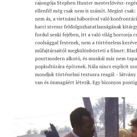
rajongója Stephen Hunter mesterlövész-regén
ellenfél még csak nem is számít. Megint csak:
nem ás, a vietnámi háborúval való konfrontác
harci stressz feldolgozhatatlanságának kitár
fordul senki fejében, itt a való világ horrorja c
coolsággal festenek, nem a történelem kezével
műfajtársaitól megkülönbözteti a filmet: Blac
posztmodern alkotó, és munkái már nem tapa
popkultúrára építenek. Nála nincs explicit s
mondjuk történelmi textusra reagál – látvány
van és önmagáért létezik. Egy bizonyos pontig