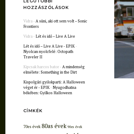
LEGUTÓBBI
HOZZÁSZÓLÁSOK
Vidra
-
A süni, aki ott sem volt – Sonic
Frontiers
Vidra
-
Lét és idő – Live A Live
Lét és idő – Live A Live - EPIK
-
Nyolcan nyolcfelé: Octopath
Traveler II
Kipcsak harcos bator
-
A mindenség
elmélete: Something in the Dirt
Kispolgári gyilokparti: A Halloween
véget ér - EPIK
-
Nyugodhatna
békében: Gyilkos Halloween
CÍMKÉK
80as évek
70es évek
90es évek