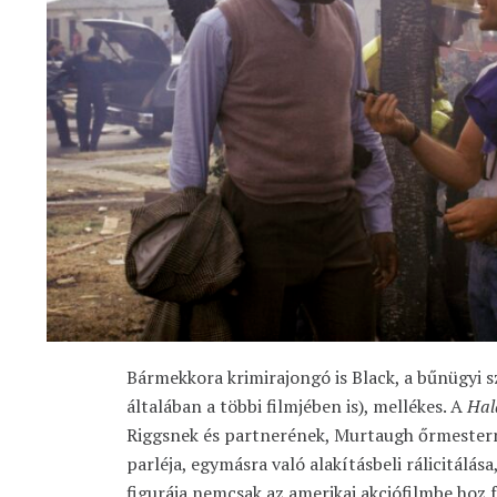
Bármekkora krimirajongó is Black, a bűnügyi s
általában a többi filmjében is), mellékes. A
Hal
Riggsnek és partnerének, Murtaugh őrmester
parléja, egymásra való alakításbeli rálicitálása
figurája nemcsak az amerikai akciófilmbe hoz