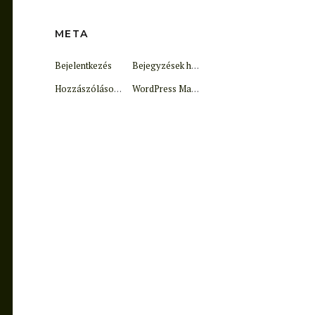
META
Bejelentkezés
Bejegyzések hírcsatorna
Hozzászólások hírcsatorna
WordPress Magyarország