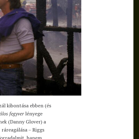
zál kibontása ebben (és
álos fegyver
lényege
nek (Danny Glover) a
, ráreagálása – Riggs
 forradalmit, hanem