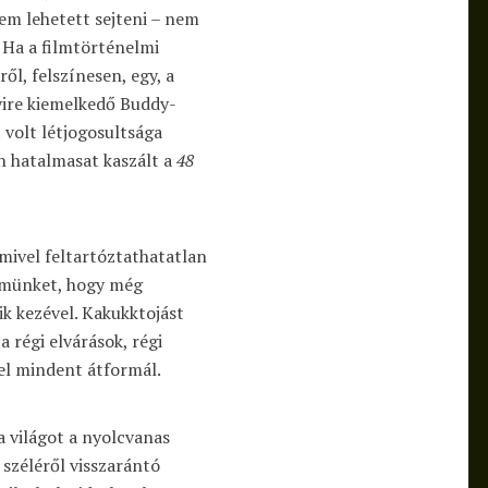
em lehetett sejteni – nem
 Ha a filmtörténelmi
ől, felszínesen, egy, a
ire kiemelkedő Buddy-
 volt létjogosultsága
n hatalmasat kaszált a
48
mivel feltartóztathatatlan
elmünket, hogy még
ik kezével. Kakukktojást
a régi elvárások, régi
el mindent átformál.
 világot a nyolcvanas
széléről visszarántó