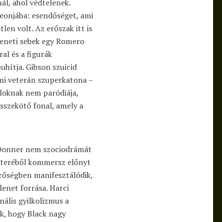
ál, ahol védtelenek.
eonjába: esendőséget, ami
en volt. Az erőszak itt is
meneti sebek egy Romero
ral és a figurák
hítja. Gibson szuicid
ámi veterán szuperkatona –
loknak nem paródiája,
sszekötő fonal, amely a
 Donner nem szociodrámát
átteréből kommersz előnyt
rőségben manifesztálódik,
enet forrása. Harci
nális gyilkolizmus a
k, hogy Black nagy