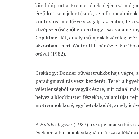
kiindulópontja. Premierjének idején ezt még n
érződött sem jelentősnek, sem forradalminak.
kontextust mellőzve vizsgálja az ember, félkézr
középszerűségből éppen hogy csak valamenny
Cop filmet lát, amely műfajnak kizárólag azért
akkoriban, mert Walter Hill pár évvel korábba
órá
val (1982).
Csakhogy: Donner bűvésztrükköt hajt végre, a
paradigmaváltás veszi kezdetét. Tereli a figy
véletlenségből se vegyük észre, mit csinál más
helyez a blockbuster fészekbe, valami újat rejt 
motívumok közé, egy betolakodót, amely időv
A
Halálos fegyver
(1987) a szupermacsó hősök a
években a harmadik világháború szakadékának 