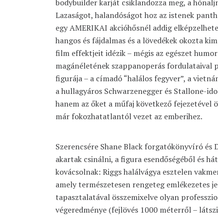
bodybuilder karját csiklandozza meg, a hónaljn
Lazaságot, halandóságot hoz az istenek panth
egy AMERIKAI akcióhősnél addig elképzelhetetl
hangos és fájdalmas és a lövedékek okozta ki
film effektjeit idézik – mégis az egészet humor
magánéletének szappanoperás fordulataival pu
figurája – a címadó “halálos fegyver”, a vietn
a hullagyáros Schwarzenegger és Stallone-ido
hanem az őket a műfaj következő fejezetével ö
már fokozhatatlantól vezet az emberihez.
Szerencsére Shane Black forgatókönyvíró és
akartak csinálni, a figura esendőségéből és h
kovácsolnak: Riggs halálvágya esztelen vakme
amely természetesen rengeteg emlékezetes jel
tapasztalatával összemixelve olyan professzio
végeredménye (fejlövés 1000 méterről – látszi