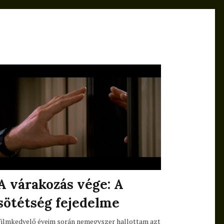
A várakozás vége: A
sötétség fejedelme
Filmkedvelő éveim során nemegyszer hallottam azt