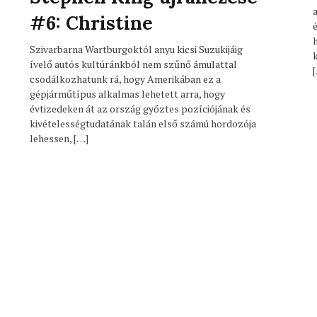
#6: Christine
Szivarbarna Wartburgoktól anyu kicsi Suzukijáig
ívelő autós kultúránkból nem szűnő ámulattal
csodálkozhatunk rá, hogy Amerikában ez a
gépjárműtípus alkalmas lehetett arra, hogy
évtizedeken át az ország győztes pozíciójának és
kivételességtudatának talán első számú hordozója
lehessen, […]