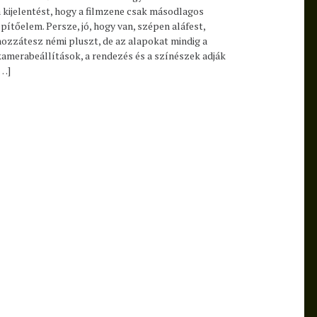
a kijelentést, hogy a filmzene csak másodlagos
építőelem. Persze, jó, hogy van, szépen aláfest,
hozzátesz némi pluszt, de az alapokat mindig a
kamerabeállítások, a rendezés és a színészek adják
[…]