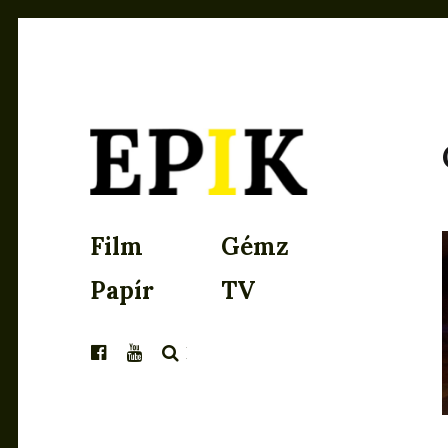
EPIK
Film
Gémz
Papír
TV
KERESÉS