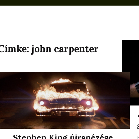
Címke:
john carpenter
Stephen King újranézése