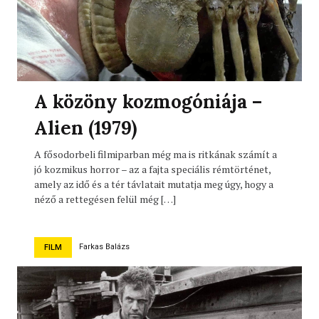
A közöny kozmogóniája –
Alien (1979)
A fősodorbeli filmiparban még ma is ritkának számít a
jó kozmikus horror – az a fajta speciális rémtörténet,
amely az idő és a tér távlatait mutatja meg úgy, hogy a
néző a rettegésen felül még […]
Farkas Balázs
FILM