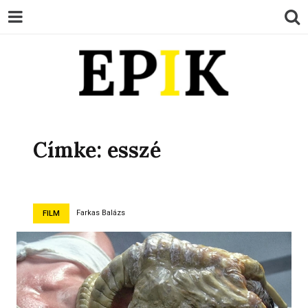
EPIK
Címke:
esszé
Farkas Balázs
FILM