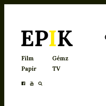
EPIK
Film
Gémz
Papír
TV
KERESÉS