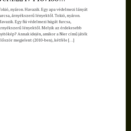
Tokió, nyáron. Havazik. Egy apa védelmezi lányát
furcsa, árnyékszerű lényektől. Tokió, nyáron.
Havazik. Egy fiú védelmezi húgát furcsa,
árnyékszerű lényektől. Melyik az érdekesebb
nyitókép? Annak idején, amikor a Nier című játék
először megjelent (2010-ben), kétféle […]