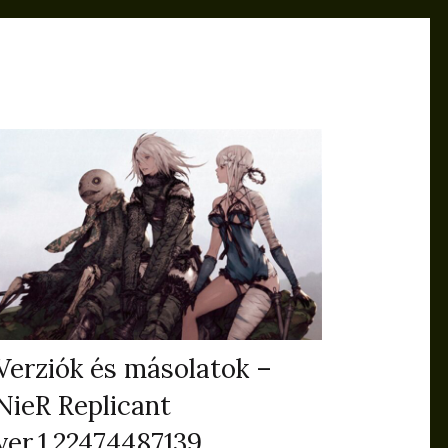
Verziók és másolatok –
NieR Replicant
ver.1.22474487139…