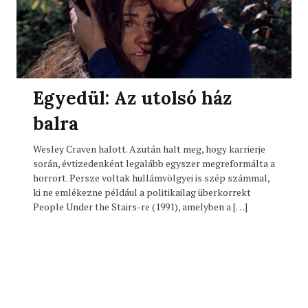
Egyedül: Az utolsó ház
balra
Wesley Craven halott. Azután halt meg, hogy karrierje
során, évtizedenként legalább egyszer megreformálta a
horrort. Persze voltak hullámvölgyei is szép számmal,
ki ne emlékezne például a politikailag überkorrekt
People Under the Stairs-re (1991), amelyben a […]