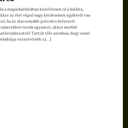
Ha a magaskultúrában közelítenek rá a halálra,
akkor az élet végső nagy kérdéseinek egyikéről van
szó, ha az alacsonyabb polcokra helyezett
zsánerekben teszik ugyanezt, akkor morbid
hatásvadászatról. Tartok tőle azonban, hogy ennél
némiképp összetettebb a […]