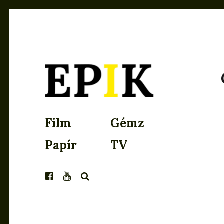
EPIK
Film
Gémz
Papír
TV
KERESÉS