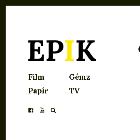
EPIK
Film
Gémz
Papír
TV
KERESÉS