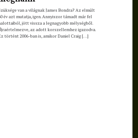
Szüksége van a világnak James Bondra? Az elmúlt
60 év azt mutatja, igen. Annyiszor támadt már fel
halottaiból, jött vissza a legnagyobb mélységből.
Újraértelmezve, az adott korszellemhez igazodva.
Ez történt 2006-ban is, amikor Daniel Craig […]