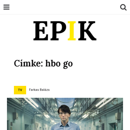
EPIK
Címke:
hbo go
Farkas Balázs
TV