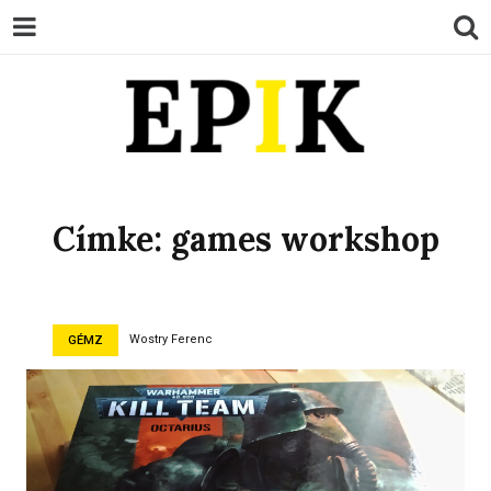
EPIK
Címke:
games workshop
Wostry Ferenc
GÉMZ