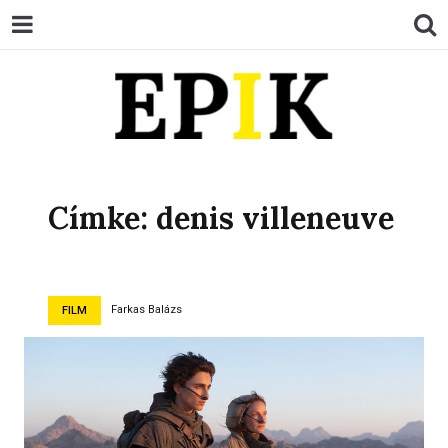
EPIK
Címke:
denis villeneuve
Farkas Balázs
FILM