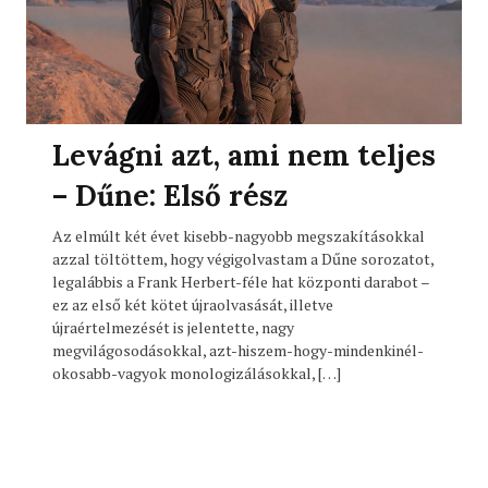
Levágni azt, ami nem teljes
– Dűne: Első rész
Az elmúlt két évet kisebb-nagyobb megszakításokkal
azzal töltöttem, hogy végigolvastam a Dűne sorozatot,
legalábbis a Frank Herbert-féle hat központi darabot –
ez az első két kötet újraolvasását, illetve
újraértelmezését is jelentette, nagy
megvilágosodásokkal, azt-hiszem-hogy-mindenkinél-
okosabb-vagyok monologizálásokkal, […]