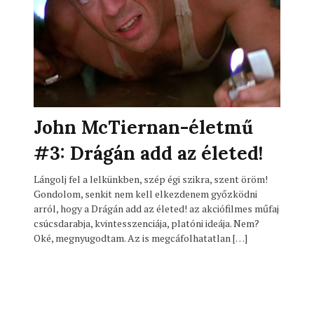
John McTiernan-életmű
#3: Drágán add az életed!
Lángolj fel a lelkünkben, szép égi szikra, szent öröm!
Gondolom, senkit nem kell elkezdenem győzködni
arról, hogy a Drágán add az életed! az akciófilmes műfaj
csúcsdarabja, kvintesszenciája, platóni ideája. Nem?
Oké, megnyugodtam. Az is megcáfolhatatlan […]