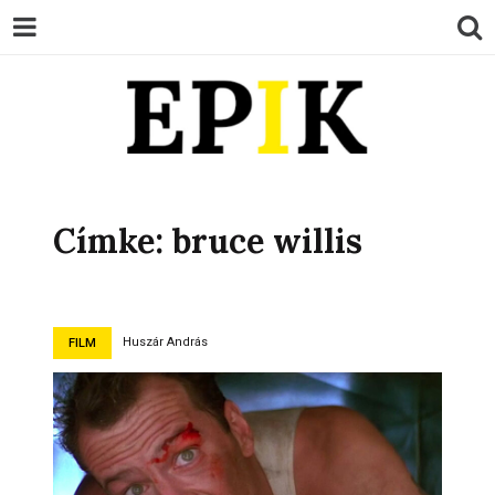
EPIK
Címke:
bruce willis
Huszár András
FILM