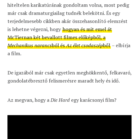
hiteltelen karikatúrának gondoltam volna, most pedig
már csak dramaturgiailag tudnék belekötni. És egy
terjedelmesebb cikkben akár összehasonlító elemzést
is lehetne végezni, hogy
hogyan és mit emel át
McTiernan két bevallott filmes előképből, a
Mechanikus narancs
ból és
Az élet csodaszép
ből
– elbírja
a film.
De igazából már csak egyetlen meghökkentő, felkavaró,
gondolatébresztő felismerésre maradt hely és idő.
Az megvan, hogy a
Die Hard
egy karácsonyi film?