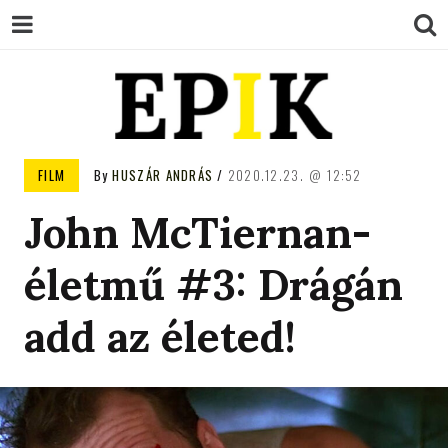
EPIK
FILM
By
HUSZÁR ANDRÁS
2020.12.23.
12:52
John McTiernan-
életmű #3: Drágán
add az életed!