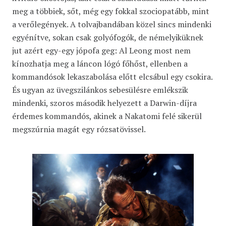
meg a többiek, sőt, még egy fokkal szociopatább, mint
a verőlegények. A tolvajbandában közel sincs mindenki
egyénítve, sokan csak golyófogók, de némelyiküknek
jut azért egy-egy jópofa geg: Al Leong most nem
kínozhatja meg a láncon lógó főhőst, ellenben a
kommandósok lekaszabolása előtt elcsábul egy csokira.
És ugyan az üvegszilánkos sebesülésre emlékszik
mindenki, szoros második helyezett a Darwin-díjra
érdemes kommandós, akinek a Nakatomi felé sikerül
megszúrnia magát egy rózsatövissel.