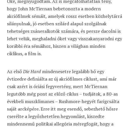
Oké, megnyugodtam. Az is megcáfolhatatlan tény,
hogy John McTiernan bebetonozta a modern
akciófilmek sémáit, amelyek rossz esetben közhelytárrá
silányulnak, jó esetben szilárd alapul szolgálnak
tehetséges zsáneralkotók számára, és persze dacolni is
lehet velük, meghaladni őket vagy visszakanyarodni egy
korábbi éra sémáihoz, hiszen a világban minden
ciklikus, a film is.
Az első
Die Hard
mindenesetre legalább bő egy
évtizedre definiálta az új akciófilmes ciklust, ami már
csak azért is óriási fegyvertény, mert McTiernan
legutóbb még pont az előző ciklus – tudjátok, a 80-as
évekbeli muszklimanes – Rushmore-hegyét farigcsálta
saját arcképére. Erre itt meg esendő, sebezhető hősre
cserélte a legyőzhetetlen hegyomlást, kiszedte
mindennemű politikai allegória méregfogát, hogy a