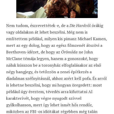
Nem tudom, észrevettétek-e, de a
Die Hard
ról órákig
vagy oldalakon át lehet beszélni. Még nem is
említettem például, milyen kis pimasz Michael Kamen,
mert az egy dolog, hogy az egész filmzenét átszövi a
Beethoven-idézet, de hogy az
Örömóda
ne John
McClane témája legyen, hanem a gonoszoké, hogy
náluk kússzon be a toronyház elfoglalásakor az első
négy hangjegy, és tetőzzön a zenei építkezés a
diadalmas széfnyitásnál, ahhoz azért kell pofa. És arról
is lehetne beszélni, hogy mi hogyan öregedett: most
például úgy éreztem, tévedés arra kifuttatni Al
karakterívét, hogy végre nyugodt szívvel
gyilkolhasson, mert így lehet ismét hős rendőr,
miközben az FBI-os idiótákat régebben még talán