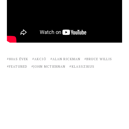
80AS ÉVEK
AKCIÓ
ALAN RICKMAN
BRUCE WILLIS
FEATURED
JOHN MCTIERNAN
KLASSZIKUS