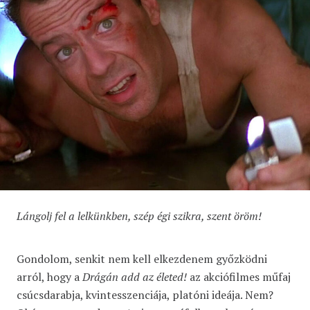
Lángolj fel a lelkünkben, szép égi szikra, szent öröm!
Gondolom, senkit nem kell elkezdenem győzködni
arról, hogy a
Drágán add az életed!
az akciófilmes műfaj
csúcsdarabja, kvintesszenciája, platóni ideája. Nem?