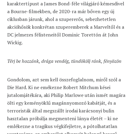
karaktertípust a James Bond-féle világjáró kémesdivel
a Bourne-filmekben, de 2020-ra már bőven egy új
ciklusban járunk, ahol a szupererős, sebezhetetlen
akcióhősök konkrétan szuperemberek a Marveltől és a
DC jelmezes félisteneitől Dominic Torettón át John
Wickig.
Térj be hozzánk, drága vendég, tündökölj ránk, fényözön
Gondolom, azt sem kell összefoglalnom, miről szól a
Die Hard. Ki ne emékezne Robert Mitchum kései
jutalomjátékára, aki Philip Marlowe után ismét magára
ölti egy keményöklű magánnyomozó kabátját, és a
terroristák által megszállt irodai karácsonyi bulin
hasztalan próbálja megmenteni lánya életét – ki ne
emlékezne a tragikus végkifejletre, a pótolhatatlan