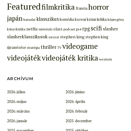
Featured
filmkritika
horror
francia
japán
klasszikus
koreai
krimi
komédia
kritika
képregény
kanadai
scifi
rpg
slasher
netflix
olasz
ps4
könyvkritika
nintendo
podcast
slasherklasszikusok
stephen king
stephen king
sorozat
videogame
thriller
újranézése
stratégia
TV
videojáték
videojáték kritika
western
ARCHÍVUM
2026. július
2026. június
2026. május
2026. április
2026. március
2026. február
2026. január
2025. december
2025. november
2025. október