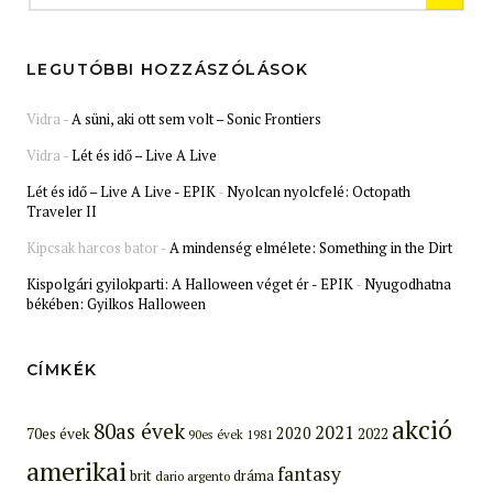
LEGUTÓBBI HOZZÁSZÓLÁSOK
Vidra
-
A süni, aki ott sem volt – Sonic Frontiers
Vidra
-
Lét és idő – Live A Live
Lét és idő – Live A Live - EPIK
-
Nyolcan nyolcfelé: Octopath
Traveler II
Kipcsak harcos bator
-
A mindenség elmélete: Something in the Dirt
Kispolgári gyilokparti: A Halloween véget ér - EPIK
-
Nyugodhatna
békében: Gyilkos Halloween
CÍMKÉK
akció
80as évek
2021
2020
70es évek
2022
90es évek
1981
amerikai
fantasy
brit
dráma
dario argento