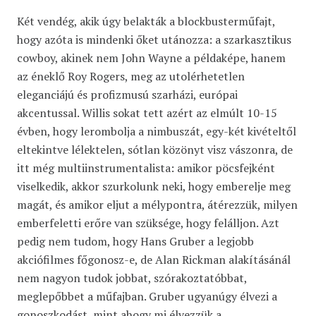
Két vendég, akik úgy belakták a blockbusterműfajt,
hogy azóta is mindenki őket utánozza: a szarkasztikus
cowboy, akinek nem John Wayne a példaképe, hanem
az éneklő Roy Rogers, meg az utolérhetetlen
eleganciájú és profizmusú szarházi, európai
akcentussal. Willis sokat tett azért az elmúlt 10-15
évben, hogy lerombolja a nimbuszát, egy-két kivételtől
eltekintve lélektelen, sótlan közönyt visz vászonra, de
itt még multiinstrumentalista: amikor pöcsfejként
viselkedik, akkor szurkolunk neki, hogy emberelje meg
magát, és amikor eljut a mélypontra, átérezzük, milyen
emberfeletti erőre van szüksége, hogy felálljon. Azt
pedig nem tudom, hogy Hans Gruber a legjobb
akciófilmes főgonosz-e, de Alan Rickman alakításánál
nem nagyon tudok jobbat, szórakoztatóbbat,
meglepőbbet a műfajban. Gruber ugyanúgy élvezi a
gonoszkodást, mint ahogy mi élvezzük a