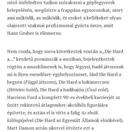
néző önfeledten tudjon szórakozni a gépfegyverek
kelepelésén, megőrizte a frappáns egysorosokat, mert
ami működik, az működik, és ezeket a kellékeket olyan
olajozott szakmai profizmussal gyúrta össze, amit
Hans Gruber is elismerne.
Nem csoda, hogy sorra következtek ezután a „Die Hard
a…” kezdetű premisszák a moziban, bejelentkeztek
rögtön a muszklimenek is, hogy légyszi, hadd játsszunk
mi is ilyen esendőset-egyhelyszíneset, lásd Die Hard a
hegyen (
Függő játszma
), Die Hard a hokimeccsen
(
Hirtelen halál
), Die Hard a hadihajón (
Úszó erőd
).
Harrison Ford a komplett 90-es évekbeli karrierjét az
űzött tekintetű átlagember-akcióhős figurájára
építette, és aztán el is vitte a falig
Az elnök
különgépé
vel (Die Hard az Egyesült Államok elnökével).
Matt Damon aztán sikerrel ötvözte ezt a