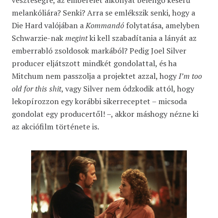
veszteségre, az emberélet alkonyát belengő keserű
melankóliára? Senki? Arra se emlékszik senki, hogy a
Die Hard valójában a
Kommandó
folytatása, amelyben
Schwarzie-nak
megint
ki kell szabadítania a lányát az
emberrabló zsoldosok markából? Pedig Joel Silver
producer eljátszott mindkét gondolattal, és ha
Mitchum nem passzolja a projektet azzal, hogy
I’m too
old for this shit
, vagy Silver nem ódzkodik attól, hogy
lekopírozzon egy korábbi sikerreceptet – micsoda
gondolat egy producertől! –, akkor máshogy nézne ki
az akciófilm története is.