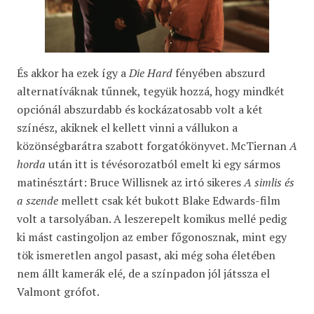
És akkor ha ezek így a
Die Hard
fényében abszurd
alternatíváknak tűnnek, tegyük hozzá, hogy mindkét
opciónál abszurdabb és kockázatosabb volt a két
színész, akiknek el kellett vinni a vállukon a
közönségbarátra szabott forgatókönyvet. McTiernan
A
horda
után itt is tévésorozatból emelt ki egy sármos
matinésztárt: Bruce Willisnek az irtó sikeres
A simlis és
a szende
mellett csak két bukott Blake Edwards-film
volt a tarsolyában. A leszerepelt komikus mellé pedig
ki mást castingoljon az ember főgonosznak, mint egy
tök ismeretlen angol pasast, aki még soha életében
nem állt kamerák elé, de a színpadon jól játssza el
Valmont grófot.