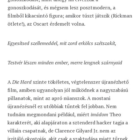
gonoszkodását, és mégsem lesz posztmodern, a
filmből kikacsintó figura; amikor túszt játszik (Rickman
ötlete!), az Oscart érdemelt volna.
Egyesítsed szellemeddel, mit zord erkölcs szétszakít,
Testvér lészen minden ember, merre lengnek szárnyaid
A
Die Hard
szinte tökéletes, végtelenszer újranézhető
film, amiben ugyanolyan jól működnek a nagyszabású
pillanatok, mint az apró nüanszok. A mostani
újranézésnél ez utóbbiak tűntek fel jobban. Nem
tudnám megmondani például, miért
imádom
Theo
karakterét, aki alapjáraton a sztenderd hacker tagja a
villain csapatnak, de Clarence Gilyard Jr. nem az
irritáló okostojás, akit csak a szaktudása miatt tűrnek