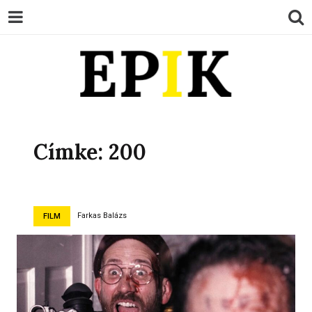
EPIK
Címke:
200
Farkas Balázs
FILM