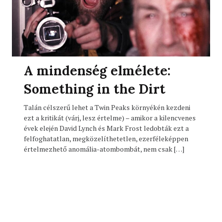
A mindenség elmélete:
Something in the Dirt
Talán célszerű lehet a Twin Peaks környékén kezdeni
ezt a kritikát (várj, lesz értelme) – amikor a kilencvenes
évek elején David Lynch és Mark Frost ledobták ezt a
felfoghatatlan, megközelíthetetlen, ezerféleképpen
értelmezhető anomália-atombombát, nem csak […]