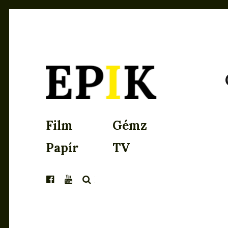
EPIK
Film
Gémz
Papír
TV
KERESÉS