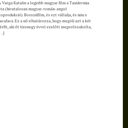
A Varga Katalin a legjobb magyar film a Taxidermia
óta (hivatalosan magyar-román-angol
koprodukció). Bosszúfilm, és ezt vállalja, és nincs
lacafaca. Ez a nő elhatározza, hogy megöli azt a két
férfit, aki őt tizenegy évvel ezelőtt megerőszakolta,
[…]