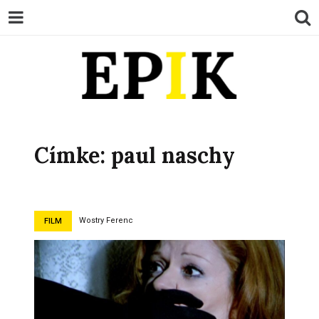
EPIK
Címke:
paul naschy
Wostry Ferenc
FILM