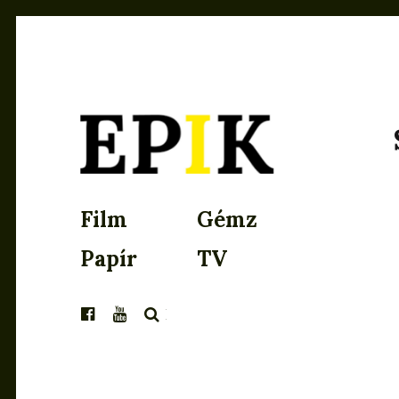
EPIK
Film
Gémz
Papír
TV
KERESÉS