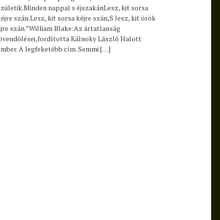
születik.Minden nappal s éjszakánLesz, kit sorsa
éjre szán.Lesz, kit sorsa kéjre szán,S lesz, kit örök
éjre szán.”William Blake:Az ártatlanság
jövendölései,fordította Kálnoky László Halott
ember. A legfeketébb cím. Semmi […]