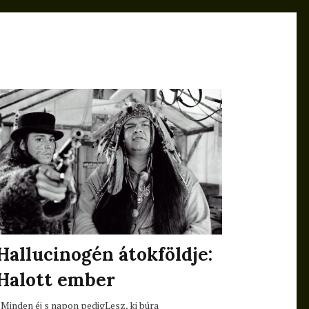
Hallucinogén átokföldje:
Halott ember
„Minden éj s napon pedigLesz, ki búra