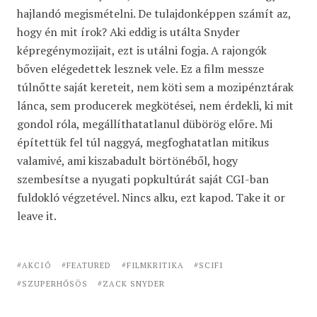
hajlandó megismételni. De tulajdonképpen számít az,
hogy én mit írok? Aki eddig is utálta Snyder
képregénymozijait, ezt is utálni fogja. A rajongók
bőven elégedettek lesznek vele. Ez a film messze
túlnőtte saját kereteit, nem köti sem a mozipénztárak
lánca, sem producerek megkötései, nem érdekli, ki mit
gondol róla, megállíthatatlanul dübörög előre. Mi
építettük fel túl naggyá, megfoghatatlan mitikus
valamivé, ami kiszabadult börtönéből, hogy
szembesítse a nyugati popkultúrát saját CGI-ban
fuldokló végzetével. Nincs alku, ezt kapod. Take it or
leave it.
AKCIÓ
FEATURED
FILMKRITIKA
SCIFI
SZUPERHŐSÖS
ZACK SNYDER