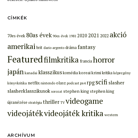
CÍMKÉK
akció
80as évek
2021
2020
70es évek
2022
90es évek
1981
amerikai
fantasy
brit
dráma
dario argento
Featured
filmkritika
horror
francia
japán
klasszikus
koreai
krimi
komédia
kritika
képregény
kanadai
scifi
rpg
slasher
netflix
olasz
ps4
könyvkritika
nintendo
podcast
slasherklasszikusok
stephen king
stephen king
sorozat
videogame
thriller
újranézése
stratégia
TV
videojáték
videojáték kritika
western
ARCHÍVUM