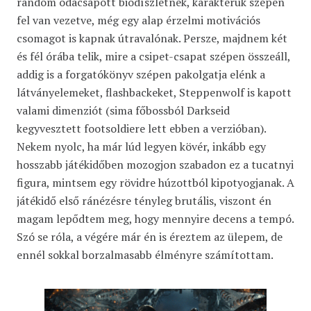
random odacsapott biodíszletnek, karakterük szépen
fel van vezetve, még egy alap érzelmi motivációs
csomagot is kapnak útravalónak. Persze, majdnem két
és fél órába telik, mire a csipet-csapat szépen összeáll,
addig is a forgatókönyv szépen pakolgatja elénk a
látványelemeket, flashbackeket, Steppenwolf is kapott
valami dimenziót (sima főbossból Darkseid
kegyvesztett footsoldiere lett ebben a verzióban).
Nekem nyolc, ha már lúd legyen kövér, inkább egy
hosszabb játékidőben mozogjon szabadon ez a tucatnyi
figura, mintsem egy rövidre húzottból kipotyogjanak. A
játékidő első ránézésre tényleg brutális, viszont én
magam lepődtem meg, hogy mennyire decens a tempó.
Szó se róla, a végére már én is éreztem az ülepem, de
ennél sokkal borzalmasabb élményre számítottam.