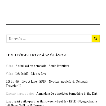
LEGUTÓBBI HOZZÁSZÓLÁSOK
Vidra
-
A süni, aki ott sem volt – Sonic Frontiers
Vidra
-
Lét és idő – Live A Live
Lét és idő – Live A Live - EPIK
-
Nyolcan nyolcfelé: Octopath
Traveler II
Kipcsak harcos bator
-
A mindenség elmélete: Something in the Dirt
Kispolgári gyilokparti: A Halloween véget ér - EPIK
-
Nyugodhatna
békében: Gyilkos Halloween