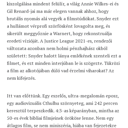
kiszolgálása mindent felülír, a világ Annie Wilkes-ei és
Gil Renard-jai ma már elegen vannak ahhoz, hogy
brutális nyomás alá vegyék a filmstúdiókat. Snyder ezt
a hullámot vérprofi szörfösként lovagolta meg, és
sikerült meggyőznie a Warnert, hogy rekonstruálja
eredeti vízióját. A Justice League 2021-es, rendezői
változata azonban nem holmi pénzhajhász okból
született: Snyder halott lánya emlékének szenteli ezt a
filmet, és ezt minden interjúban le is szögezte. Tükrözi
a film az alkotójában dúló vad érzelmi viharokat? Az
nem kifejezés.
Itt van előttünk. Egy eszelős, ultra-megalomán eposz,
egy audiovizuális Cthulhu szörnyeteg, ami 242 percen
keresztül terpeszkedik. 4:3-as képarányban, mintha az
50-es évek bibliai filmjeinek örököse lenne. Nem egy
átlagos film, se nem miniszéria, hiába van fejezetekre