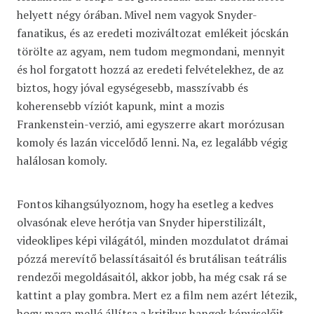
helyett négy órában. Mivel nem vagyok Snyder-
fanatikus, és az eredeti moziváltozat emlékeit jócskán
törölte az agyam, nem tudom megmondani, mennyit
és hol forgatott hozzá az eredeti felvételekhez, de az
biztos, hogy jóval egységesebb, masszívabb és
koherensebb víziót kapunk, mint a mozis
Frankenstein-verzió, ami egyszerre akart morózusan
komoly és lazán viccelődő lenni. Na, ez legalább végig
halálosan komoly.
Fontos kihangsúlyoznom, hogy ha esetleg a kedves
olvasónak eleve herótja van Snyder hiperstilizált,
videoklipes képi világától, minden mozdulatot drámai
pózzá merevítő belassításaitól és brutálisan teátrális
rendezői megoldásaitól, akkor jobb, ha még csak rá se
kattint a play gombra. Mert ez a film nem azért létezik,
hogy maga mellé állítsa a kritikus hangok képviselőit,