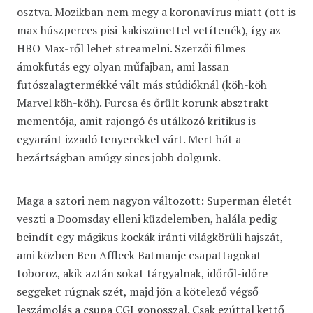
osztva. Mozikban nem megy a koronavírus miatt (ott is
max húszperces pisi-kakiszünettel vetítenék), így az
HBO Max-ről lehet streamelni. Szerzői filmes
ámokfutás egy olyan műfajban, ami lassan
futószalagtermékké vált más stúdióknál (köh-köh
Marvel köh-köh). Furcsa és őrült korunk absztrakt
mementója, amit rajongó és utálkozó kritikus is
egyaránt izzadó tenyerekkel várt. Mert hát a
bezártságban amúgy sincs jobb dolgunk.
Maga a sztori nem nagyon változott: Superman életét
veszti a Doomsday elleni küzdelemben, halála pedig
beindít egy mágikus kockák iránti világkörüli hajszát,
ami közben Ben Affleck Batmanje csapattagokat
toboroz, akik aztán sokat tárgyalnak, időről-időre
seggeket rúgnak szét, majd jön a kötelező végső
leszámolás a csupa CGI gonosszal. Csak ezúttal kettő