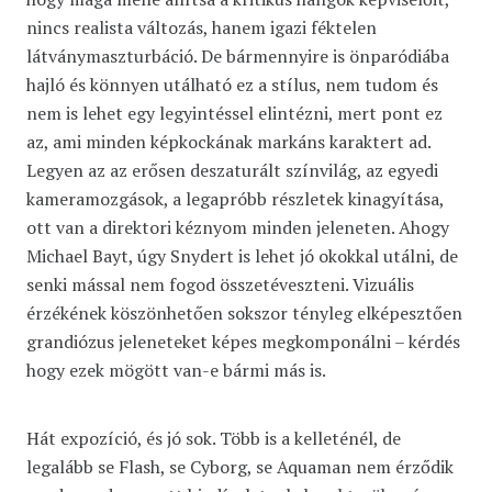
nincs realista változás, hanem igazi féktelen
látványmaszturbáció. De bármennyire is önparódiába
hajló és könnyen utálható ez a stílus, nem tudom és
nem is lehet egy legyintéssel elintézni, mert pont ez
az, ami minden képkockának markáns karaktert ad.
Legyen az az erősen deszaturált színvilág, az egyedi
kameramozgások, a legapróbb részletek kinagyítása,
ott van a direktori kéznyom minden jeleneten. Ahogy
Michael Bayt, úgy Snydert is lehet jó okokkal utálni, de
senki mással nem fogod összetéveszteni. Vizuális
érzékének köszönhetően sokszor tényleg elképesztően
grandiózus jeleneteket képes megkomponálni – kérdés
hogy ezek mögött van-e bármi más is.
Hát expozíció, és jó sok. Több is a kelleténél, de
legalább se Flash, se Cyborg, se Aquaman nem érződik