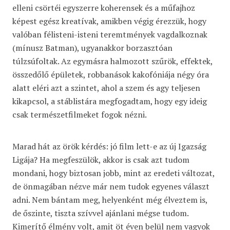
elleni csörtéi egyszerre koherensek és a műfajhoz
képest egész kreatívak, amikben végig érezzük, hogy
valóban félisteni-isteni teremtmények vagdalkoznak
(mínusz Batman), ugyanakkor borzasztóan
túlzsúfoltak. Az egymásra halmozott szűrök, effektek,
összedőlő épületek, robbanások kakofóniája négy óra
alatt eléri azt a szintet, ahol a szem és agy teljesen
kikapcsol, a stáblistára megfogadtam, hogy egy ideig
csak természetfilmeket fogok nézni.
Marad hát az örök kérdés: jó film lett-e az új Igazság
Ligája? Ha megfeszülök, akkor is csak azt tudom
mondani, hogy biztosan jobb, mint az eredeti változat,
de önmagában nézve már nem tudok egyenes választ
adni. Nem bántam meg, helyenként még élveztem is,
de őszinte, tiszta szívvel ajánlani mégse tudom.
Kimerítő élmény volt, amit öt éven belül nem vagyok