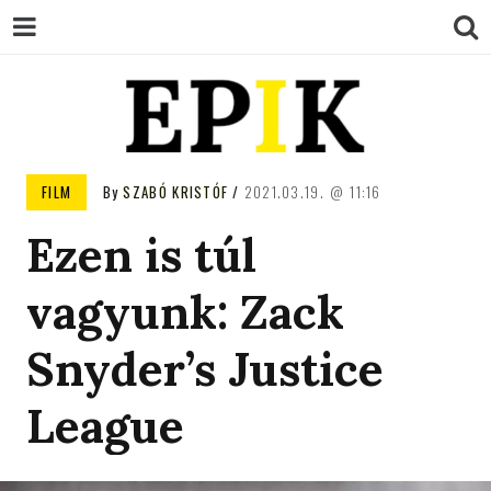
EPIK
FILM
By
SZABÓ KRISTÓF
2021.03.19.
11:16
Ezen is túl
vagyunk: Zack
Snyder’s Justice
League