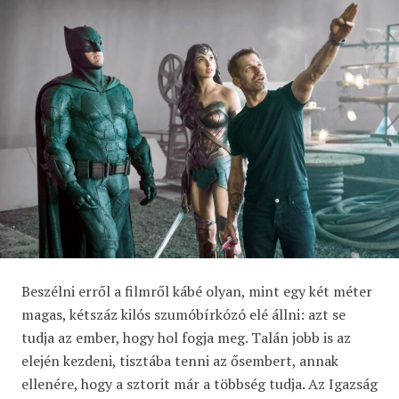
Beszélni erről a filmről kábé olyan, mint egy két méter
magas, kétszáz kilós szumóbírkózó elé állni: azt se
tudja az ember, hogy hol fogja meg. Talán jobb is az
elején kezdeni, tisztába tenni az ősembert, annak
ellenére, hogy a sztorit már a többség tudja. Az Igazság