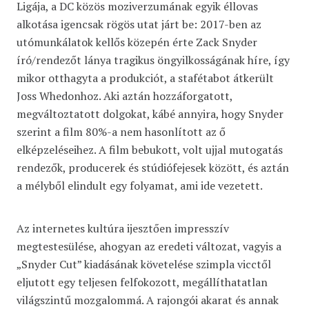
Ligája, a DC közös moziverzumának egyik éllovas
alkotása igencsak rögös utat járt be: 2017-ben az
utómunkálatok kellős közepén érte Zack Snyder
író/rendezőt lánya tragikus öngyilkosságának híre, így
mikor otthagyta a produkciót, a stafétabot átkerült
Joss Whedonhoz. Aki aztán hozzáforgatott,
megváltoztatott dolgokat, kábé annyira, hogy Snyder
szerint a film 80%-a nem hasonlított az ő
elképzeléseihez. A film bebukott, volt ujjal mutogatás
rendezők, producerek és stúdiófejesek között, és aztán
a mélyből elindult egy folyamat, ami ide vezetett.
Az internetes kultúra ijesztően impresszív
megtestesülése, ahogyan az eredeti változat, vagyis a
„Snyder Cut” kiadásának követelése szimpla vicctől
eljutott egy teljesen felfokozott, megállíthatatlan
világszintű mozgalommá. A rajongói akarat és annak