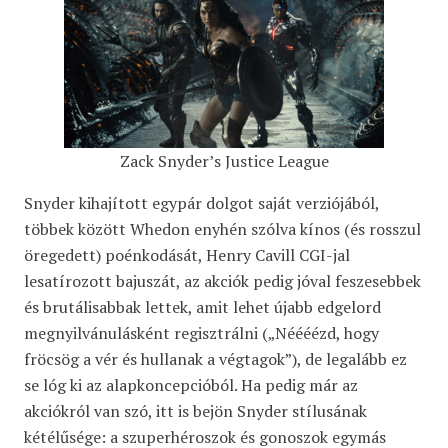
Zack Snyder’s Justice League
Snyder kihajított egypár dolgot saját verziójából,
többek között Whedon enyhén szólva kínos (és rosszul
öregedett) poénkodását, Henry Cavill CGI-jal
lesatírozott bajuszát, az akciók pedig jóval feszesebbek
és brutálisabbak lettek, amit lehet újabb edgelord
megnyilvánulásként regisztrálni („Néééézd, hogy
fröcsög a vér és hullanak a végtagok”), de legalább ez
se lóg ki az alapkoncepcióból. Ha pedig már az
akciókról van szó, itt is bejön Snyder stílusának
kétélűsége: a szuperhéroszok és gonoszok egymás