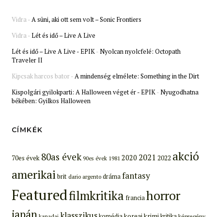
Vidra
-
A süni, aki ott sem volt – Sonic Frontiers
Vidra
-
Lét és idő – Live A Live
Lét és idő – Live A Live - EPIK
-
Nyolcan nyolcfelé: Octopath
Traveler II
Kipcsak harcos bator
-
A mindenség elmélete: Something in the Dirt
Kispolgári gyilokparti: A Halloween véget ér - EPIK
-
Nyugodhatna
békében: Gyilkos Halloween
CÍMKÉK
akció
80as évek
2021
2020
70es évek
2022
90es évek
1981
amerikai
fantasy
brit
dráma
dario argento
Featured
filmkritika
horror
francia
japán
klasszikus
koreai
krimi
komédia
kritika
képregény
kanadai