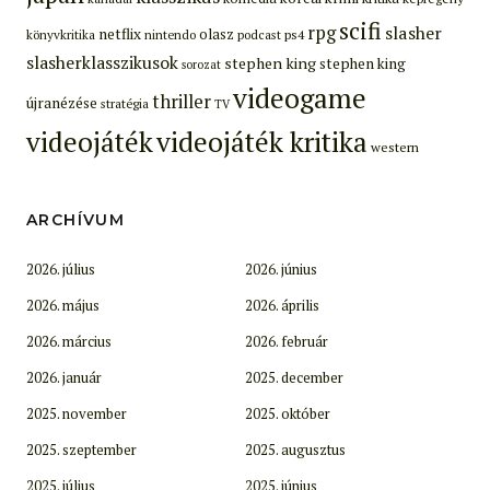
scifi
rpg
slasher
netflix
olasz
ps4
könyvkritika
nintendo
podcast
slasherklasszikusok
stephen king
stephen king
sorozat
videogame
thriller
újranézése
stratégia
TV
videojáték
videojáték kritika
western
ARCHÍVUM
2026. július
2026. június
2026. május
2026. április
2026. március
2026. február
2026. január
2025. december
2025. november
2025. október
2025. szeptember
2025. augusztus
2025. július
2025. június