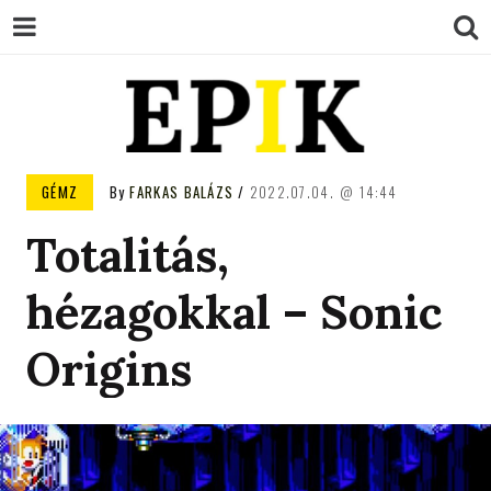
EPIK
GÉMZ
By
FARKAS BALÁZS
2022.07.04.
14:44
Totalitás,
hézagokkal – Sonic
Origins