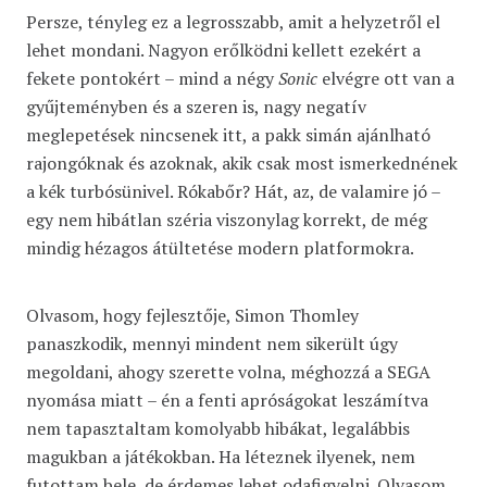
Persze, tényleg ez a legrosszabb, amit a helyzetről el
lehet mondani. Nagyon erőlködni kellett ezekért a
fekete pontokért – mind a négy
Sonic
elvégre ott van a
gyűjteményben és a szeren is, nagy negatív
meglepetések nincsenek itt, a pakk simán ajánlható
rajongóknak és azoknak, akik csak most ismerkednének
a kék turbósünivel. Rókabőr? Hát, az, de valamire jó –
egy nem hibátlan széria viszonylag korrekt, de még
mindig hézagos átültetése modern platformokra.
Olvasom, hogy fejlesztője, Simon Thomley
panaszkodik, mennyi mindent nem sikerült úgy
megoldani, ahogy szerette volna, méghozzá a SEGA
nyomása miatt – én a fenti apróságokat leszámítva
nem tapasztaltam komolyabb hibákat, legalábbis
magukban a játékokban. Ha léteznek ilyenek, nem
futottam bele, de érdemes lehet odafigyelni. Olvasom