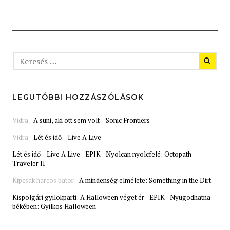
LEGUTÓBBI HOZZÁSZÓLÁSOK
Vidra
-
A süni, aki ott sem volt – Sonic Frontiers
Vidra
-
Lét és idő – Live A Live
Lét és idő – Live A Live - EPIK
-
Nyolcan nyolcfelé: Octopath
Traveler II
Kipcsak harcos bator
-
A mindenség elmélete: Something in the Dirt
Kispolgári gyilokparti: A Halloween véget ér - EPIK
-
Nyugodhatna
békében: Gyilkos Halloween