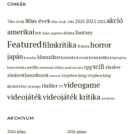
CÍMKÉK
akció
80as évek
2021
2020
70es évek
2022
90es évek
1981
amerikai
fantasy
brit
dráma
dario argento
Featured
filmkritika
horror
francia
japán
klasszikus
koreai
krimi
komédia
kritika
képregény
kanadai
scifi
rpg
slasher
netflix
olasz
ps4
könyvkritika
nintendo
podcast
slasherklasszikusok
stephen king
stephen king
sorozat
videogame
thriller
újranézése
stratégia
TV
videojáték
videojáték kritika
western
ARCHÍVUM
2026. július
2026. június