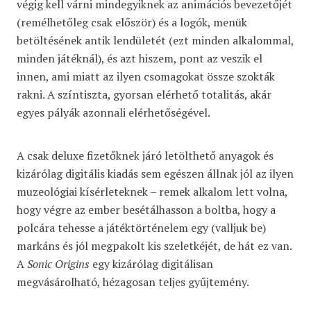
végig kell várni mindegyiknek az animációs bevezetőjét
(remélhetőleg csak először) és a logók, menük
betöltésének antik lendületét (ezt minden alkalommal,
minden játéknál), és azt hiszem, pont az veszik el
innen, ami miatt az ilyen csomagokat össze szokták
rakni. A színtiszta, gyorsan elérhető totalitás, akár
egyes pályák azonnali elérhetőségével.
A csak deluxe fizetőknek járó letölthető anyagok és
kizárólag digitális kiadás sem egészen állnak jól az ilyen
muzeológiai kísérleteknek – remek alkalom lett volna,
hogy végre az ember besétálhasson a boltba, hogy a
polcára tehesse a játéktörténelem egy (valljuk be)
markáns és jól megpakolt kis szeletkéjét, de hát ez van.
A
Sonic Origins
egy kizárólag digitálisan
megvásárolható, hézagosan teljes gyűjtemény.