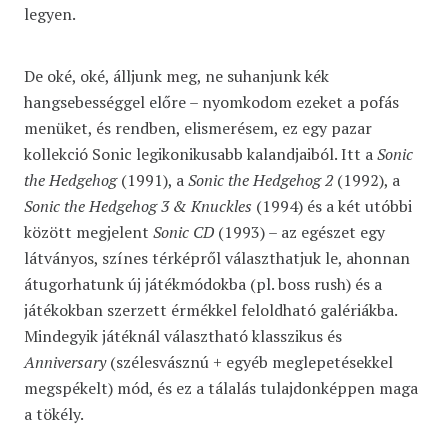
legyen.
De oké, oké, álljunk meg, ne suhanjunk kék
hangsebességgel előre – nyomkodom ezeket a pofás
menüket, és rendben, elismerésem, ez egy pazar
kollekció Sonic legikonikusabb kalandjaiból. Itt a
Sonic
the Hedgehog
(1991), a
Sonic the Hedgehog 2
(1992), a
Sonic the Hedgehog 3 & Knuckles
(1994) és a két utóbbi
között megjelent
Sonic CD
(1993) – az egészet egy
látványos, színes térképről választhatjuk le, ahonnan
átugorhatunk új játékmódokba (pl. boss rush) és a
játékokban szerzett érmékkel feloldható galériákba.
Mindegyik játéknál választható klasszikus és
Anniversary
(szélesvásznú + egyéb meglepetésekkel
megspékelt) mód, és ez a tálalás tulajdonképpen maga
a tökély.