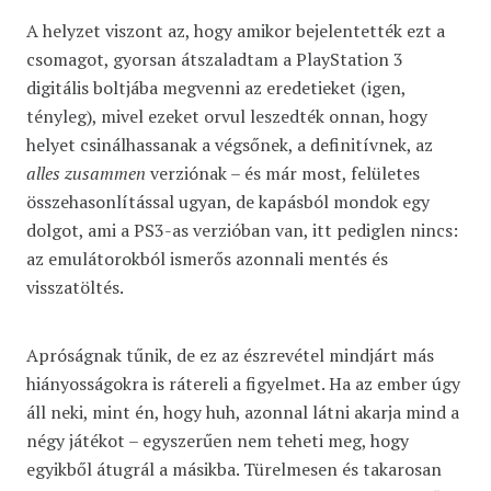
A helyzet viszont az, hogy amikor bejelentették ezt a
csomagot, gyorsan átszaladtam a PlayStation 3
digitális boltjába megvenni az eredetieket (igen,
tényleg), mivel ezeket orvul leszedték onnan, hogy
helyet csinálhassanak a végsőnek, a definitívnek, az
alles zusammen
verziónak – és már most, felületes
összehasonlítással ugyan, de kapásból mondok egy
dolgot, ami a PS3-as verzióban van, itt pediglen nincs:
az emulátorokból ismerős azonnali mentés és
visszatöltés.
Apróságnak tűnik, de ez az észrevétel mindjárt más
hiányosságokra is rátereli a figyelmet. Ha az ember úgy
áll neki, mint én, hogy huh, azonnal látni akarja mind a
négy játékot – egyszerűen nem teheti meg, hogy
egyikből átugrál a másikba. Türelmesen és takarosan