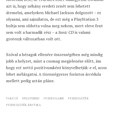
azt is, hogy néhány eredeti zenét sem lehetett
átemelni, amelyeken Michael Jackson dolgozott – ez
olyasmi, ami sajnálatos, de ezt még a PlayStation 3
boltja sem oldotta volna meg nekem, mert eleve fent
sem volt a harmadik rész – a
Sonic CD
is valami
groteszk változatban volt ott.
Szóval a hézagok ellenére összességében még mindig
jobb a helyzet, mint a csomag megjelenése előtt, ám
hogy ezt nettó pozitívumként könyvelhetjük-e el, azon
lehet mélázgatni. A tizennégyezer forintos árcédula
mellett pedig aztán pláne.
AKCIÓ
FEATURED
VIDEOGAME
VIDEOJÁTÉK
VIDEOJÁTÉK KRITIKA