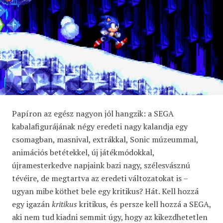
Papíron az egész nagyon jól hangzik: a SEGA
kabalafigurájának négy eredeti nagy kalandja egy
csomagban, masnival, extrákkal, Sonic múzeummal,
animációs betétekkel, új játékmódokkal,
újramesterkedve napjaink bazi nagy, szélesvásznú
tévéire, de megtartva az eredeti változatokat is –
ugyan mibe köthet bele egy kritikus? Hát. Kell hozzá
egy igazán
kritikus
kritikus, és persze kell hozzá a SEGA,
aki nem tud kiadni semmit úgy, hogy az kikezdhetetlen