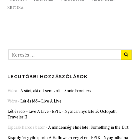
KRITIKA
LEGUTÓBBI HOZZÁSZÓLÁSOK
Vidra
-
A süni, aki ott sem volt – Sonic Frontiers
Vidra
-
Lét és idő – Live A Live
Lét és idő – Live A Live - EPIK
-
Nyolcan nyolcfelé: Octopath
Traveler II
Kipcsak harcos bator
-
A mindenség elmélete: Something in the Dirt
Kispolgári gyilokparti: A Halloween véget ér - EPIK
-
Nyugodhatna