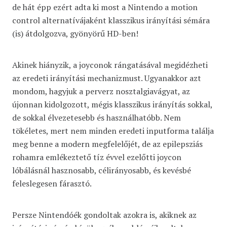
de hát épp ezért adta ki most a Nintendo a motion
control alternatívájaként klasszikus irányítási sémára
(is) átdolgozva, gyönyörű HD-ben!
Akinek hiányzik, a joyconok rángatásával megidézheti
az eredeti irányítási mechanizmust. Ugyanakkor azt
mondom, hagyjuk a perverz nosztalgiavágyat, az
újonnan kidolgozott, mégis klasszikus irányítás sokkal,
de sokkal élvezetesebb és használhatóbb. Nem
tökéletes, mert nem minden eredeti inputforma találja
meg benne a modern megfelelőjét, de az epilepsziás
rohamra emlékeztető tíz évvel ezelőtti joycon
lóbálásnál hasznosabb, célirányosabb, és kevésbé
feleslegesen fárasztó.
Persze Nintendóék gondoltak azokra is, akiknek az