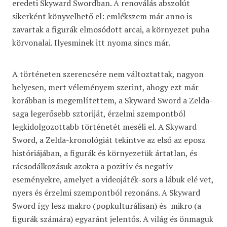
eredeti Skyward Swordban. A renoválás abszolút
sikerként könyvelhető el: emlékszem már anno is
zavartak a figurák elmosódott arcai, a környezet puha
körvonalai. Ilyesminek itt nyoma sincs már.
A történeten szerencsére nem változtattak, nagyon
helyesen, mert véleményem szerint, ahogy ezt már
korábban is megemlítettem, a Skyward Sword a Zelda-
saga legerősebb sztoriját, érzelmi szempontból
legkidolgozottabb történetét meséli el. A Skyward
Sword, a Zelda-kronológiát tekintve az első az eposz
históriájában, a figurák és környezetük ártatlan, és
rácsodálkozásuk azokra a pozitív és negatív
eseményekre, amelyet a videojáték-sors a lábuk elé vet,
nyers és érzelmi szempontból rezonáns. A Skyward
Sword így lesz makro (popkulturálisan) és mikro (a
figurák számára) egyaránt jelentős. A világ és önmaguk