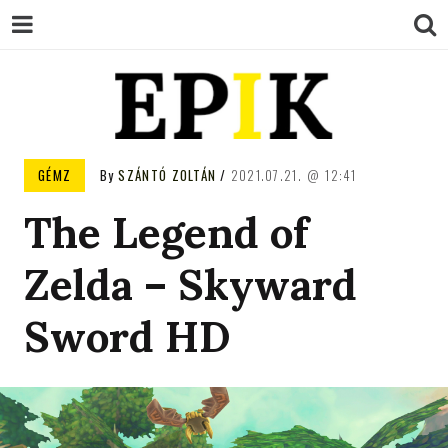
EPIK
GÉMZ
By
SZÁNTÓ ZOLTÁN
2021.07.21.
12:41
The Legend of
Zelda – Skyward
Sword HD