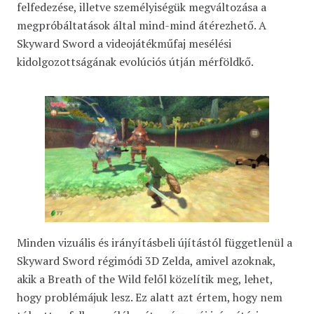
felfedezése, illetve személyiségük megváltozása a
megpróbáltatások által mind-mind átérezhető. A
Skyward Sword a videojátékműfaj mesélési
kidolgozottságának evolúciós útján mérföldkő.
Minden vizuális és irányításbeli újítástól függetlenül a
Skyward Sword régimódi 3D Zelda, amivel azoknak,
akik a Breath of the Wild felől közelítik meg, lehet,
hogy problémájuk lesz. Ez alatt azt értem, hogy nem