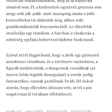
túlzottan felhasználóbarát, még az új irányítási
sémával sem. Pl. a körbenézés egyszerű gesztusa sem
megy neki pik-pakk: amit manapság simán a jobb
kontrollerkarral oldanánk meg, ahhoz neki
gombkombinációk lenyomása kell. Az ellenfelek
stunlockja egy rémálom. A harcban a várakozás a
nehézség egyfajta helyettesítőjeként funkcionál.
Szóval attól függetlenül, hogy a játék egy gyönyörű
mesekönyv vizuálisan, és a története varázslatos, a
figurák imádnivalóak, a dungeonok zseniálisak (az
összes Zelda legjobb dunegonjai!) a zenéje pedig
fantasztikus, vannak problémái. De kb. fél órával
azután, hogy elkezdesz játszani vele, arról a pár
negatívumról totálisan elfelejtkezel.
FANTASY
FEATURED
VIDEOJÁTÉK
VIDEOJÁTÉK