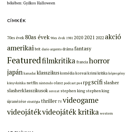
békében: Gyilkos Halloween
CÍMKÉK
akció
80as évek
2021
2020
70es évek
2022
90es évek
1981
amerikai
fantasy
brit
dráma
dario argento
Featured
filmkritika
horror
francia
japán
klasszikus
koreai
krimi
komédia
kritika
képregény
kanadai
scifi
rpg
slasher
netflix
olasz
ps4
könyvkritika
nintendo
podcast
slasherklasszikusok
stephen king
stephen king
sorozat
videogame
thriller
újranézése
stratégia
TV
videojáték
videojáték kritika
western