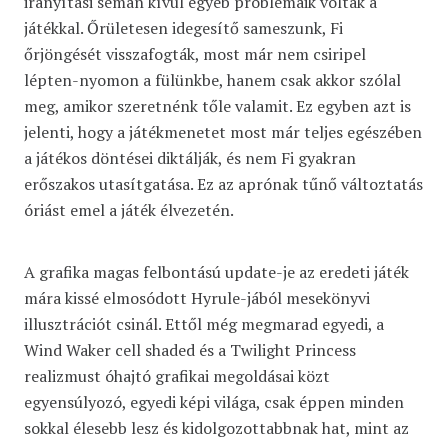
irányítási sémán kívül egyéb problémáik voltak a
játékkal. Őrületesen idegesítő sameszunk, Fi
őrjöngését visszafogták, most már nem csiripel
lépten-nyomon a fülünkbe, hanem csak akkor szólal
meg, amikor szeretnénk tőle valamit. Ez egyben azt is
jelenti, hogy a játékmenetet most már teljes egészében
a játékos döntései diktálják, és nem Fi gyakran
erőszakos utasítgatása. Ez az aprónak tűnő változtatás
óriást emel a játék élvezetén.
A grafika magas felbontású update-je az eredeti játék
mára kissé elmosódott Hyrule-jából mesekönyvi
illusztrációt csinál. Ettől még megmarad egyedi, a
Wind Waker cell shaded és a Twilight Princess
realizmust óhajtó grafikai megoldásai közt
egyensúlyozó, egyedi képi világa, csak éppen minden
sokkal élesebb lesz és kidolgozottabbnak hat, mint az