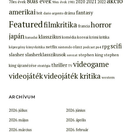
akció
80as évek
2021
2020
70es évek
2022
90es évek
1981
amerikai
fantasy
brit
dráma
dario argento
Featured
filmkritika
horror
francia
japán
klasszikus
koreai
krimi
komédia
kritika
kanadai
scifi
rpg
netflix
olasz
képregény
ps4
könyvkritika
nintendo
podcast
slasher
slasherklasszikusok
stephen king
stephen
sorozat
videogame
thriller
king újranézése
stratégia
TV
videojáték
videojáték kritika
western
ARCHÍVUM
2026. július
2026. június
2026. május
2026. április
2026. március
2026. február