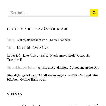
LEGUTÓBBI HOZZÁSZÓLÁSOK
Vidra
-
A süni, aki ott sem volt – Sonic Frontiers
Vidra
-
Lét és idő – Live A Live
Lét és idő – Live A Live - EPIK
-
Nyolcan nyolcfelé: Octopath
Traveler II
Kipcsak harcos bator
-
A mindenség elmélete: Something in the Dirt
Kispolgári gyilokparti: A Halloween véget ér - EPIK
-
Nyugodhatna
békében: Gyilkos Halloween
CÍMKÉK