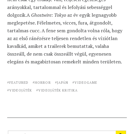
arányokkal, tartalommal és lefolyási sebességgel
dolgozik.A
Ghostwire: Tokyo
az év egyik legnagyobb
meglepetése. Félelmetes, vicces, fura, átgondolt,
tartalmas cucc. A fene sem gondolta volna róla, hogy
az az első ránézésre teljesen rendetlen és víziótlan
kavalkád, amiket a trailerek bemutattak, valaha
összeáll, de nem csak összeállt végül, egyenesen
elegáns és magabiztosan remekelt minden területen.
FEATURED
HORROR
JAPÁN
VIDEOGAME
VIDEOJÁTÉK
VIDEOJÁTÉK KRITIKA