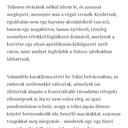
Teljesen elvárások nélkül ültem le, és azonnal
meglepett, mennyire más a végső termék. Kezdetnek,
egyáltalán nem egy harsány akciójátékról van szó,
hanem egy magabiztos, lassan építkező, tényleg
személyes tétekkel foglalkozó drámáról, amelynek a
körítése egy olyan aprólékosan kidolgozott nyílt
város, mint amilyet legfeljebb a
Yakuza
-játékokban
láthattunk.
Valamiféle kataklizma ütött be Tokió belvárosában, az
emberek szellemekké változtak, némelyek (az
öltözetük alapján a frusztráltabb társadalmi rétegek)
ellenségesek is. Ha ez nem volna elég, az igazi
pandemónium is beüt, avagy a teljes japán démon-
készlet betüremkedik ide, beszélő macskákkal, szárnyas
tengukkal meg miegymás – mindezek egy-egy Sintó