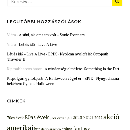
LEGUTÓBBI HOZZÁSZÓLÁSOK
Vidra
-
A süni, aki ott sem volt – Sonic Frontiers
Vidra
-
Lét és idő – Live A Live
Lét és idő – Live A Live - EPIK
-
Nyolcan nyolcfelé: Octopath
Traveler II
Kipcsak harcos bator
-
A mindenség elmélete: Something in the Dirt
Kispolgári gyilokparti: A Halloween véget ér - EPIK
-
Nyugodhatna
békében: Gyilkos Halloween
CÍMKÉK
akció
80as évek
2021
2020
70es évek
2022
90es évek
1981
amerikai
fantasy
brit
dráma
dario argento