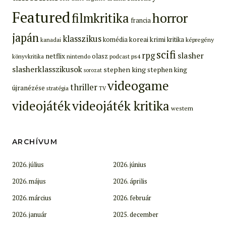
Featured
filmkritika
horror
francia
japán
klasszikus
koreai
krimi
komédia
kritika
képregény
kanadai
scifi
rpg
slasher
netflix
olasz
ps4
könyvkritika
nintendo
podcast
slasherklasszikusok
stephen king
stephen king
sorozat
videogame
thriller
újranézése
stratégia
TV
videojáték
videojáték kritika
western
ARCHÍVUM
2026. július
2026. június
2026. május
2026. április
2026. március
2026. február
2026. január
2025. december