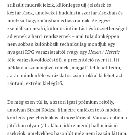
stilizált mudrák jelzik, különleges ujj-jelzések és
kéztartások, amelyeket buddhista szertartásokban és
nindzsa-hagyományban is használnak. Az egész
zseniálisan néz ki, különös intimitást és közvetlenséget
ad ennek a harci rendszernek – ami tulajdonképpen
nem sokban különbözik technikailag mondjuk egy
nyugati RPG varázslataitól (vagy egy
Hexen / Heretic
féle varázslövöldözéstől), a prezentáció nyer itt. Itt
például a szembejövő rémek „magját” fel lehet fedni,
aztán mindenféle varázslatos zsinórokkal ki lehet azt
rántani, extrém kielégítő.
De még ezen túl is, a sztori igazi prémium rejtély,
amolyan Siraisi Kódzsi-filmjeire emlékeztető módon
konteós-pszichedelikus atmoszférával. Vannak ebben a
játékban olyan (általában időre menő) hallucináció-
szekciók, amelyekhez hasonlót még nem igazán láttam,