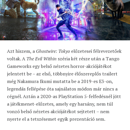
Azt hiszem, a
Ghostwire: Tokyo
előzetesei félrevezetőek
voltak. A
The Evil Within
széria két része után a Tango
Gameworks egy belső nézetes horror-akciójátékot
jelentett be – az első, többnyire élőszereplős trailert
még Nakamura Ikumi mutatta be a 2019-es E3-on,
legendás fellépése óta sajnálatos módon már nincs a
cégnél. Aztán a 2020-as PlayStation 5-felfedésnél jött
a játékmenet-előzetes, amely egy harsány, nem túl
vonzó belső nézetes akciójátékot sejtetett – nem
nyerte el a tetszésemet egyik prezentáció sem.