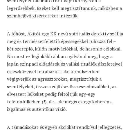
szentélynél található torii-kapu környékén a
legerősebbek. Ezeket kell megtisztítanunk, miközben a
szembejövő kísérteteket intézzük.
A főhőst, Akitót egy KK nevű spirituális detektív szállja
meg és természetfeletti képességekkel ruházza fel –
két szereplő, külön motivációkkal, de hasonló célokkal.
Na most ez leginkább abban nyilvánul meg, hogy a
japán színpadi előadások és vallási rituálék díszleteivel
és eszközeivel felruházott akciórendszerben
végigverjük az agresszorokat, megtisztítjuk a
szentélyeket, összeszedjük az összeszednivalókat, az
elveszett lelkeket pedig feltöltjük egy-egy
telefonfülkében (!), de… de mégis ez egy koherens,
izgalmas és autentikus vízió.
A támadásokat és egyéb akciókat rendkívül jellegzetes,