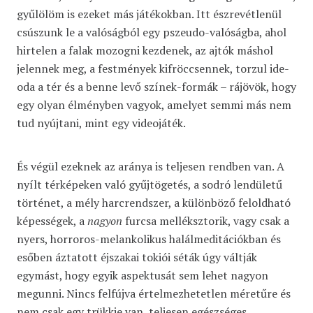
gyűlölöm is ezeket más játékokban. Itt észrevétlenül
csúszunk le a valóságból egy pszeudo-valóságba, ahol
hirtelen a falak mozogni kezdenek, az ajtók máshol
jelennek meg, a festmények kifröccsennek, torzul ide-
oda a tér és a benne levő színek-formák – rájövök, hogy
egy olyan élményben vagyok, amelyet semmi más nem
tud nyújtani, mint egy videojáték.
És végül ezeknek az aránya is teljesen rendben van. A
nyílt térképeken való gyűjtögetés, a sodró lendületű
történet, a mély harcrendszer, a különböző feloldható
képességek, a
nagyon
furcsa melléksztorik, vagy csak a
nyers, horroros-melankolikus halálmeditációkban és
esőben áztatott éjszakai tokiói séták úgy váltják
egymást, hogy egyik aspektusát sem lehet nagyon
megunni. Nincs felfújva értelmezhetetlen méretűre és
nem csak egy trükkje van, teljesen egészséges