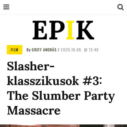
EPIK
FILM
By
GREFF ANDRÁS
2020.10.08.
13:46
Slasher-
klasszikusok #3:
The Slumber Party
Massacre