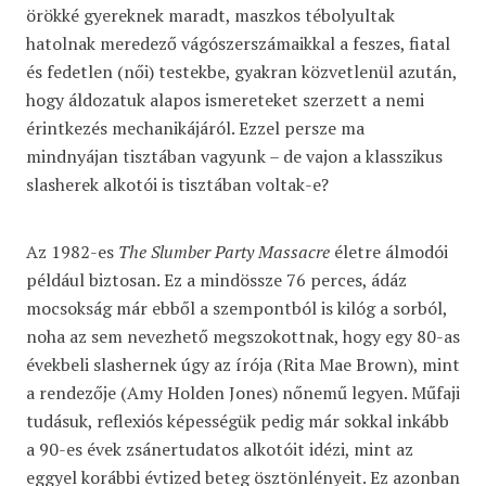
örökké gyereknek maradt, maszkos tébolyultak
hatolnak meredező vágószerszámaikkal a feszes, fiatal
és fedetlen (női) testekbe, gyakran közvetlenül azután,
hogy áldozatuk alapos ismereteket szerzett a nemi
érintkezés mechanikájáról. Ezzel persze ma
mindnyájan tisztában vagyunk – de vajon a klasszikus
slasherek alkotói is tisztában voltak-e?
Az 1982-es
The Slumber Party Massacre
életre álmodói
például biztosan. Ez a mindössze 76 perces, ádáz
mocsokság már ebből a szempontból is kilóg a sorból,
noha az sem nevezhető megszokottnak, hogy egy 80-as
évekbeli slashernek úgy az írója (Rita Mae Brown), mint
a rendezője (Amy Holden Jones) nőnemű legyen. Műfaji
tudásuk, reflexiós képességük pedig már sokkal inkább
a 90-es évek zsánertudatos alkotóit idézi, mint az
eggyel korábbi évtized beteg ösztönlényeit. Ez azonban