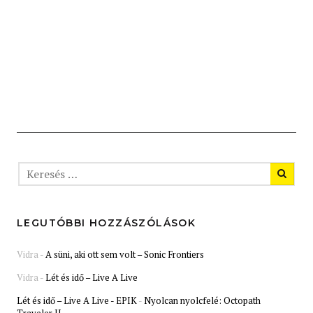
LEGUTÓBBI HOZZÁSZÓLÁSOK
Vidra
-
A süni, aki ott sem volt – Sonic Frontiers
Vidra
-
Lét és idő – Live A Live
Lét és idő – Live A Live - EPIK
-
Nyolcan nyolcfelé: Octopath
Traveler II