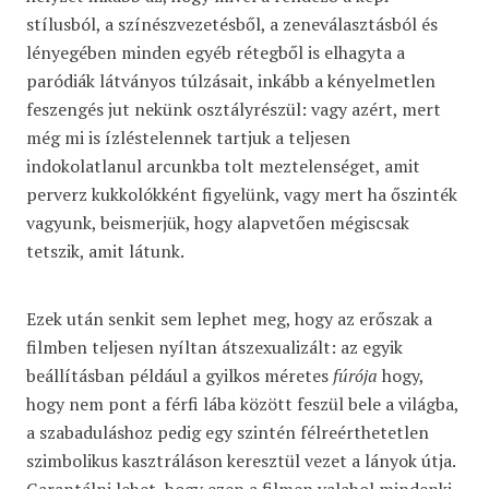
stílusból, a színészvezetésből, a zeneválasztásból és
lényegében minden egyéb rétegből is elhagyta a
paródiák látványos túlzásait, inkább a kényelmetlen
feszengés jut nekünk osztályrészül: vagy azért, mert
még mi is ízléstelennek tartjuk a teljesen
indokolatlanul arcunkba tolt meztelenséget, amit
perverz kukkolókként figyelünk, vagy mert ha őszinték
vagyunk, beismerjük, hogy alapvetően mégiscsak
tetszik, amit látunk.
Ezek után senkit sem lephet meg, hogy az erőszak a
filmben teljesen nyíltan átszexualizált: az egyik
beállításban például a gyilkos méretes
fúrója
hogy,
hogy nem pont a férfi lába között feszül bele a világba,
a szabaduláshoz pedig egy szintén félreérthetetlen
szimbolikus kasztráláson keresztül vezet a lányok útja.