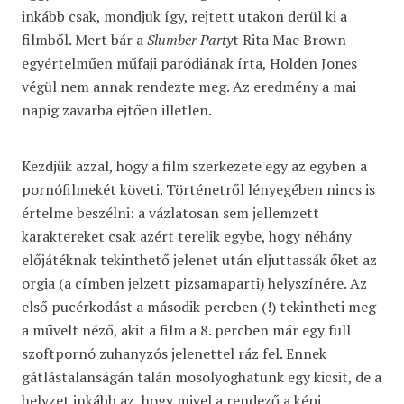
inkább csak, mondjuk így, rejtett utakon derül ki a
filmből. Mert bár a
Slumber Party
t Rita Mae Brown
egyértelműen műfaji paródiának írta, Holden Jones
végül nem annak rendezte meg. Az eredmény a mai
napig zavarba ejtően illetlen.
Kezdjük azzal, hogy a film szerkezete egy az egyben a
pornófilmekét követi. Történetről lényegében nincs is
értelme beszélni: a vázlatosan sem jellemzett
karaktereket csak azért terelik egybe, hogy néhány
előjátéknak tekinthető jelenet után eljuttassák őket az
orgia (a címben jelzett pizsamaparti) helyszínére. Az
első pucérkodást a második percben (!) tekintheti meg
a művelt néző, akit a film a 8. percben már egy full
szoftpornó zuhanyzós jelenettel ráz fel. Ennek
gátlástalanságán talán mosolyoghatunk egy kicsit, de a
helyzet inkább az, hogy mivel a rendező a képi