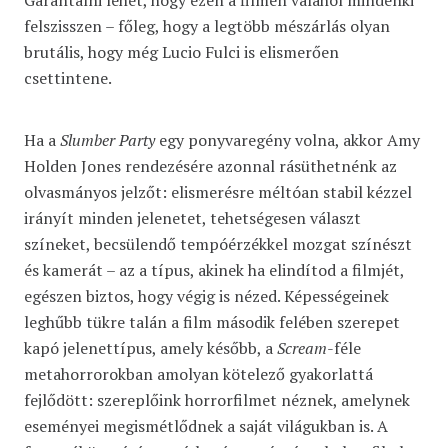
Garantálni lehet, hogy ezen a filmen valahol mindenki
felszisszen – főleg, hogy a legtöbb mészárlás olyan
brutális, hogy még Lucio Fulci is elismerően
csettintene.
Ha a
Slumber Party
egy ponyvaregény volna, akkor Amy
Holden Jones rendezésére azonnal rásüthetnénk az
olvasmányos jelzőt: elismerésre méltóan stabil kézzel
irányít minden jelenetet, tehetségesen választ
színeket, becsülendő tempóérzékkel mozgat színészt
és kamerát – az a típus, akinek ha elindítod a filmjét,
egészen biztos, hogy végig is nézed. Képességeinek
leghűbb tükre talán a film második felében szerepet
kapó jelenettípus, amely később, a
Scream
-féle
metahorrorokban amolyan kötelező gyakorlattá
fejlődött: szereplőink horrorfilmet néznek, amelynek
eseményei megismétlődnek a saját világukban is. A