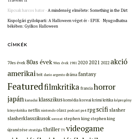
Kipcsak harcos bator
-
A mindenség elmélete: Something in the Dirt
Kispolgári gyilokparti: A Halloween véget ér - EPIK
-
Nyugodhatna
békében: Gyilkos Halloween
CÍMKÉK
akció
80as évek
2021
2020
70es évek
2022
90es évek
1981
amerikai
fantasy
brit
dráma
dario argento
Featured
filmkritika
horror
francia
japán
klasszikus
koreai
krimi
komédia
kritika
képregény
kanadai
scifi
rpg
slasher
netflix
olasz
ps4
könyvkritika
nintendo
podcast
slasherklasszikusok
stephen king
stephen king
sorozat
videogame
thriller
újranézése
stratégia
TV