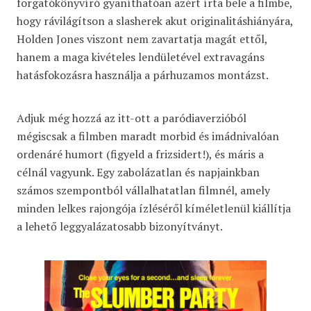
forgatókönyvíró gyaníthatóan azért írta bele a filmbe,
hogy rávilágítson a slasherek akut originalitáshiányára,
Holden Jones viszont nem zavartatja magát ettől,
hanem a maga kivételes lendületével extravagáns
hatásfokozásra használja a párhuzamos montázst.
Adjuk még hozzá az itt-ott a paródiaverzióból
mégiscsak a filmben maradt morbid és imádnivalóan
ordenáré humort (figyeld a frizsidert!), és máris a
célnál vagyunk. Egy zabolázatlan és napjainkban
számos szempontból vállalhatatlan filmnél, amely
minden lelkes rajongója ízléséről kíméletlenül kiállítja
a lehető leggyalázatosabb bizonyítványt.